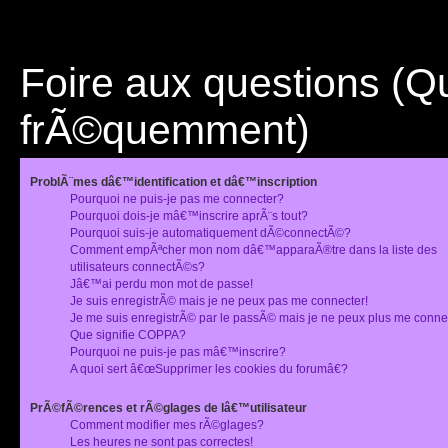
Foire aux questions (
frÃ©quemment)
ProblÃ¨mes dâ€™identification et dâ€™inscription
Pourquoi ne puis-je pas me connecter?
Pourquoi dois-je mâ€™inscrire aprÃ¨s tout?
Pourquoi suis-je automatiquement dÃ©connectÃ©?
Comment empÃªcher mon nom dâ€™apparaÃ®tre dans la liste des
utilisateurs connectÃ©s?
Jâ€™ai perdu mon mot de passe!
Je suis enregistrÃ© mais je ne peux pas me connecter!
Je me suis enregistrÃ© par le passÃ© mais je ne peux plus me conne
Que signifie COPPA?
Pourquoi ne puis-je pas mâ€™inscrire?
A quoi sert â€œSupprimer les cookies du forumâ€?
PrÃ©fÃ©rences et rÃ©glages de lâ€™utilisateur
Comment modifier mes rÃ©glages?
Les heures ne sont pas correctes!