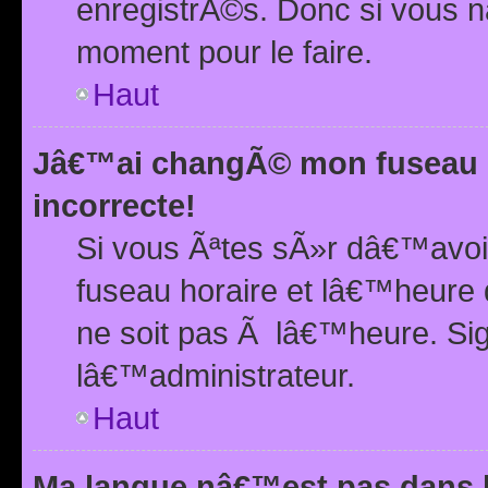
enregistrÃ©s. Donc si vous n
moment pour le faire.
Haut
Jâ€™ai changÃ© mon fuseau h
incorrecte!
Si vous Ãªtes sÃ»r dâ€™avo
fuseau horaire et lâ€™heure 
ne soit pas Ã lâ€™heure. Si
lâ€™administrateur.
Haut
Ma langue nâ€™est pas dans la