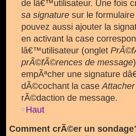
de lâ€™utilisateur. Une foi
sa signature
sur le formulair
pouvez aussi ajouter la sig
en activant la case correspo
lâ€™utilisateur (onglet
PrÃ©fÃ
prÃ©fÃ©rences de message
empÃªcher une signature dâ
dÃ©cochant la case
Attacher
rÃ©daction de message.
Haut
Comment crÃ©er un sondage