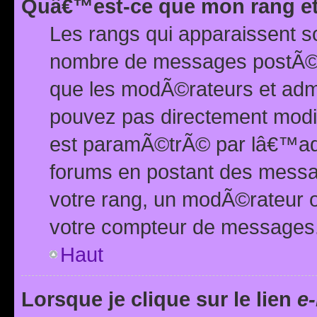
Quâ€™est-ce que mon rang et
Les rangs qui apparaissent s
nombre de messages postÃ©s ou
que les modÃ©rateurs et adm
pouvez pas directement modif
est paramÃ©trÃ© par lâ€™adm
forums en postant des mess
votre rang, un modÃ©rateur o
votre compteur de messages
Haut
Lorsque je clique sur le lien
e-