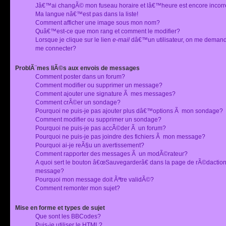
Jâ€™ai changÃ© mon fuseau horaire et lâ€™heure est encore incorr
Ma langue nâ€™est pas dans la liste!
Comment afficher une image sous mon nom?
Quâ€™est-ce que mon rang et comment le modifier?
Lorsque je clique sur le lien
e-mail
dâ€™un utilisateur, on me deman
me connecter?
ProblÃ¨mes liÃ©s aux envois de messages
Comment poster dans un forum?
Comment modifier ou supprimer un message?
Comment ajouter une signature Ã mes messages?
Comment crÃ©er un sondage?
Pourquoi ne puis-je pas ajouter plus dâ€™options Ã mon sondage?
Comment modifier ou supprimer un sondage?
Pourquoi ne puis-je pas accÃ©der Ã un forum?
Pourquoi ne puis-je pas joindre des fichiers Ã mon message?
Pourquoi ai-je reÃ§u un avertissement?
Comment rapporter des messages Ã un modÃ©rateur?
A quoi sert le bouton â€œSauvegarderâ€ dans la page de rÃ©dactio
message?
Pourquoi mon message doit Ãªtre validÃ©?
Comment remonter mon sujet?
Mise en forme et types de sujet
Que sont les BBCodes?
Puis-je utiliser le HTML?