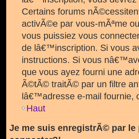
Certains forums nÃ©cessitent 
activÃ©e par vous-mÃªme ou 
vous puissiez vous connecter.
de lâ€™inscription. Si vous a
instructions. Si vous nâ€™av
que vous ayez fourni une adr
Ã©tÃ© traitÃ© par un filtre a
lâ€™adresse e-mail fournie, 
Haut
Je me suis enregistrÃ© par l