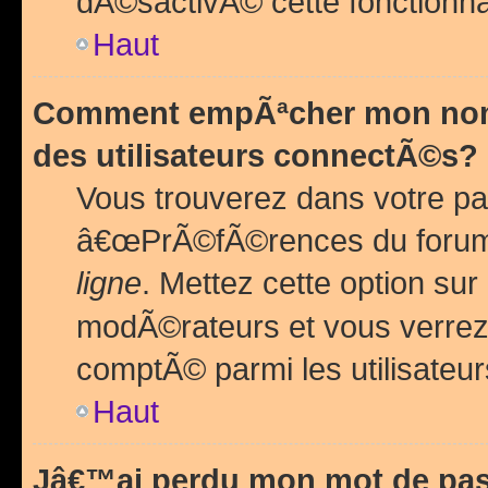
dÃ©sactivÃ© cette fonctionna
Haut
Comment empÃªcher mon nom 
des utilisateurs connectÃ©s?
Vous trouverez dans votre pa
â€œPrÃ©fÃ©rences du forum
ligne
. Mettez cette option sur
modÃ©rateurs et vous verrez 
comptÃ© parmi les utilisateurs
Haut
Jâ€™ai perdu mon mot de pas