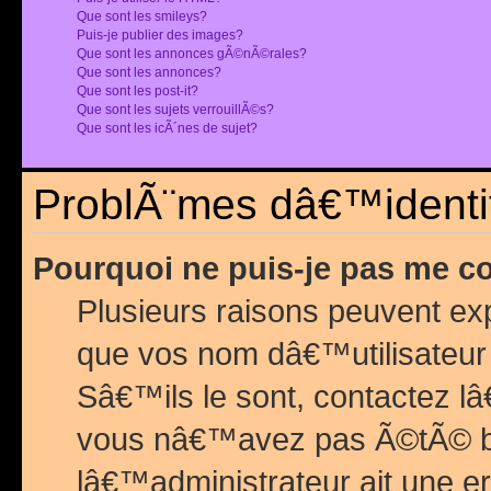
Que sont les smileys?
Puis-je publier des images?
Que sont les annonces gÃ©nÃ©rales?
Que sont les annonces?
Que sont les post-it?
Que sont les sujets verrouillÃ©s?
Que sont les icÃ´nes de sujet?
ProblÃ¨mes dâ€™identif
Pourquoi ne puis-je pas me c
Plusieurs raisons peuvent exp
que vos nom dâ€™utilisateur 
Sâ€™ils le sont, contactez l
vous nâ€™avez pas Ã©tÃ© ban
lâ€™administrateur ait une er