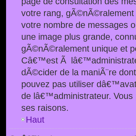
page de consultation des me
votre rang, gÃ©nÃ©ralement d
votre nombre de messages ou 
une image plus grande, conn
gÃ©nÃ©ralement unique et per
Câ€™est Ã lâ€™administrateu
dÃ©cider de la maniÃ¨re dont 
pouvez pas utiliser dâ€™ava
de lâ€™administrateur. Vous 
ses raisons.
Haut