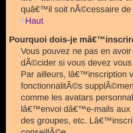
quâ€™il soit nÃ©cessaire de l
Haut
Pourquoi dois-je mâ€™inscrir
Vous pouvez ne pas en avoir
dÃ©cider si vous devez vous 
Par ailleurs, lâ€™inscriptio
fonctionnalitÃ©s supplÃ©ment
comme les avatars personnal
lâ€™envoi dâ€™e-mails aux
des groupes, etc. Lâ€™inscrip
conseillÃ©e.