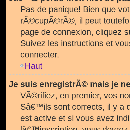
Pas de panique! Bien que vot
rÃ©cupÃ©rÃ©, il peut toutefois
page de connexion, cliquez 
Suivez les instructions et v
connecter.
Haut
Je suis enregistrÃ© mais je n
VÃ©rifiez, en premier, vos n
Sâ€™ils sont corrects, il y a
est active et si vous avez in
lâ€™inscription, vous devrez 