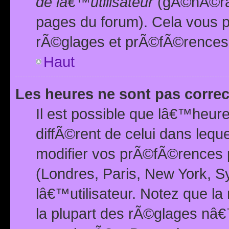
de lâ€™utilisateur
(gÃ©nÃ©ral
pages du forum). Cela vous p
rÃ©glages et prÃ©fÃ©rences
Haut
Les heures ne sont pas correc
Il est possible que lâ€™heure
diffÃ©rent de celui dans leq
modifier vos prÃ©fÃ©rences p
(Londres, Paris, New York, S
lâ€™utilisateur. Notez que la
la plupart des rÃ©glages nâ