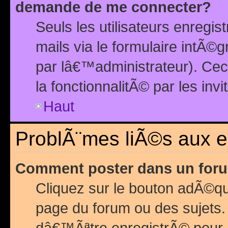
demande de me connecter?
Seuls les utilisateurs enreg
mails via le formulaire intÃ©
par lâ€™administrateur). Ce
la fonctionnalitÃ© par les inv
Haut
ProblÃ¨mes liÃ©s aux 
Comment poster dans un for
Cliquez sur le bouton adÃ©q
page du forum ou des sujets.
dâ€™Ãªtre enregistrÃ© pour 