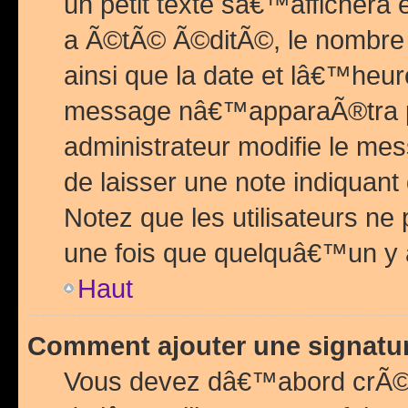
un petit texte sâ€™affichera
a Ã©tÃ© Ã©ditÃ©, le nombre 
ainsi que la date et lâ€™heur
message nâ€™apparaÃ®tra p
administrateur modifie le mes
de laisser une note indiquan
Notez que les utilisateurs n
une fois que quelquâ€™un y
Haut
Comment ajouter une signat
Vous devez dâ€™abord crÃ©e