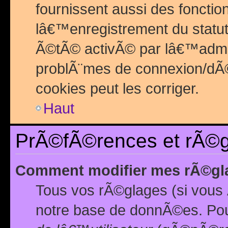
fournissent aussi des fonctio
lâ€™enregistrement du statut
Ã©tÃ© activÃ© par lâ€™admin
problÃ¨mes de connexion/dÃ©
cookies peut les corriger.
Haut
PrÃ©fÃ©rences et rÃ©gl
Comment modifier mes rÃ©gl
Tous vos rÃ©glages (si vous 
notre base de donnÃ©es. Pour 