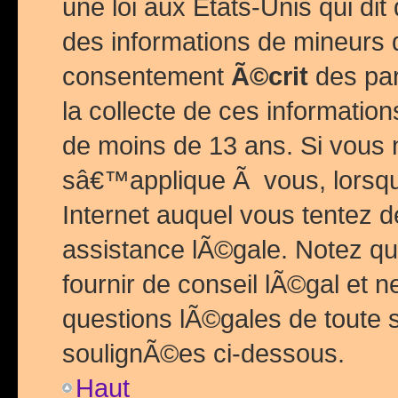
une loi aux Etats-Unis qui dit 
des informations de mineurs 
consentement
Ã©crit
des par
la collecte de ces informatio
de moins de 13 ans. Si vous
sâ€™applique Ã vous, lorsque
Internet auquel vous tentez 
assistance lÃ©gale. Notez q
fournir de conseil lÃ©gal et 
questions lÃ©gales de toute 
soulignÃ©es ci-dessous.
Haut