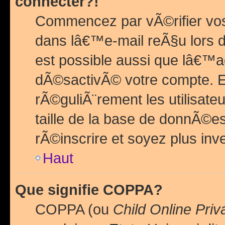
connecter?!
Commencez par vÃ©rifier vos
dans lâ€™e-mail reÃ§u lors de
est possible aussi que lâ€™a
dÃ©sactivÃ© votre compte. En 
rÃ©guliÃ¨rement les utilisate
taille de la base de donnÃ©es
rÃ©inscrire et soyez plus inve
Haut
Que signifie COPPA?
COPPA (ou
Child Online Priv