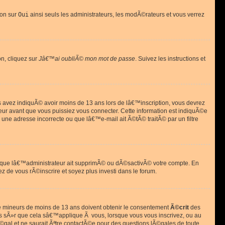
ion sur
Oui
ainsi seuls les administrateurs, les modÃ©rateurs et vous verrez
on, cliquez sur
Jâ€™ai oubliÃ© mon mot de passe
. Suivez les instructions et
ous avez indiquÃ© avoir moins de 13 ans lors de lâ€™inscription, vous devrez
eur avant que vous puissiez vous connecter. Cette information est indiquÃ©e
 une adresse incorrecte ou que lâ€™e-mail ait Ã©tÃ© traitÃ© par un filtre
si que lâ€™administrateur ait supprimÃ© ou dÃ©sactivÃ© votre compte. En
ez de vous rÃ©inscrire et soyez plus investi dans le forum.
s de mineurs de moins de 13 ans doivent obtenir le consentement
Ã©crit
des
as sÃ»r que cela sâ€™applique Ã vous, lorsque vous vous inscrivez, ou au
©gal et ne saurait Ãªtre contactÃ©e pour des questions lÃ©gales de toute