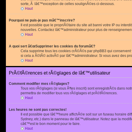
sorte, Ã lâ€™exception de celles soulignÃ©es ci-dessous.
Haut
Pourquoi ne puis-je pas mâ€™inscrire?
Il est possible que le propriÃ©taire du site ait banni votre IP ou int
nouvelles. Contactez lâ€™administrateur pour plus de renseignement
Haut
A quoi sert â€œSupprimer les cookies du forumâ€?
Cela supprime tous les cookies crÃ©Ã©s par phpBB3 qui conservent vot
si cela a Ã©tÃ© activÃ© par lâ€™administrateur. Si vous avez des pr
Haut
PrÃ©fÃ©rences et rÃ©glages de lâ€™utilisateur
Comment modifier mes rÃ©glages?
Tous vos rÃ©glages (si vous Ãªtes inscrit) sont enregistrÃ©s dans notr
permettra de modifier tous vos rÃ©glages et prÃ©fÃ©rences.
Haut
Les heures ne sont pas correctes!
Il est possible que lâ€™heure affichÃ©e soit sur un fuseau horaire d
Sydney, etc.) dans le panneau de lâ€™utilisateur. Notez que la modi
câ€™est le bon moment pour le faire.
Haut