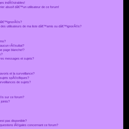
es indÃ©sirables!
ier abusif dâ€™un utilisateur de ce forum!
 dâ€™ignorÃ©s?
 des utilisateurs de ma liste dâ€™amis ou dâ€™ignorÃ©s?
ums?
 aucun rÃ©sultat?
ne page blanche!?
s?
res messages et sujets?
avoris et la surveillance?
sujets spÃ©cifiques?
veillances de sujets?
sÃ©s sur ce forum?
joints?
est pas disponible?
s questions lÃ©gales concernant ce forum?