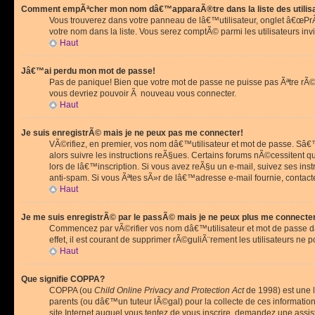
Comment empÃªcher mon nom dâ€™apparaÃ®tre dans la liste des utilis
Vous trouverez dans votre panneau de lâ€™utilisateur, onglet â€œP
votre nom dans la liste. Vous serez comptÃ© parmi les utilisateurs invi
Haut
Jâ€™ai perdu mon mot de passe!
Pas de panique! Bien que votre mot de passe ne puisse pas Ãªtre rÃ©cu
vous devriez pouvoir Ã nouveau vous connecter.
Haut
Je suis enregistrÃ© mais je ne peux pas me connecter!
VÃ©rifiez, en premier, vos nom dâ€™utilisateur et mot de passe. Sâ€™i
alors suivre les instructions reÃ§ues. Certains forums nÃ©cessitent 
lors de lâ€™inscription. Si vous avez reÃ§u un e-mail, suivez ses ins
anti-spam. Si vous Ãªtes sÃ»r de lâ€™adresse e-mail fournie, contact
Haut
Je me suis enregistrÃ© par le passÃ© mais je ne peux plus me connecte
Commencez par vÃ©rifier vos nom dâ€™utilisateur et mot de passe dan
effet, il est courant de supprimer rÃ©guliÃ¨rement les utilisateurs ne 
Haut
Que signifie COPPA?
COPPA (ou
Child Online Privacy and Protection Act
de 1998) est une l
parents (ou dâ€™un tuteur lÃ©gal) pour la collecte de ces informati
site Internet auquel vous tentez de vous inscrire, demandez une ass