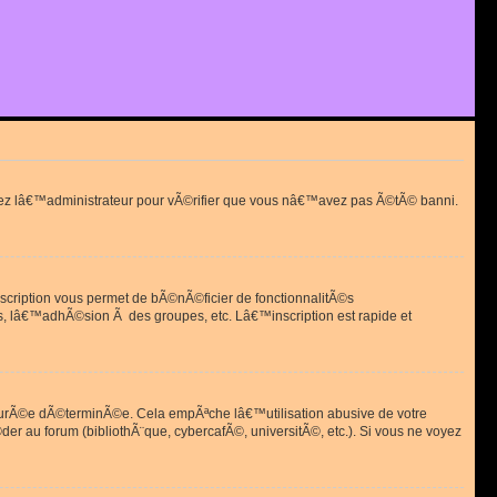
actez lâ€™administrateur pour vÃ©rifier que vous nâ€™avez pas Ã©tÃ© banni.
scription vous permet de bÃ©nÃ©ficier de fonctionnalitÃ©s
, lâ€™adhÃ©sion Ã des groupes, etc. Lâ€™inscription est rapide et
durÃ©e dÃ©terminÃ©e. Cela empÃªche lâ€™utilisation abusive de votre
r au forum (bibliothÃ¨que, cybercafÃ©, universitÃ©, etc.). Si vous ne voyez