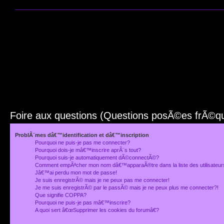
Foire aux questions (Questions posÃ©es frÃ©
ProblÃ¨mes dâ€™identification et dâ€™inscription
Pourquoi ne puis-je pas me connecter?
Pourquoi dois-je mâ€™inscrire aprÃ¨s tout?
Pourquoi suis-je automatiquement dÃ©connectÃ©?
Comment empÃªcher mon nom dâ€™apparaÃ®tre dans la liste des utilisateu
Jâ€™ai perdu mon mot de passe!
Je suis enregistrÃ© mais je ne peux pas me connecter!
Je me suis enregistrÃ© par le passÃ© mais je ne peux plus me connecter?!
Que signifie COPPA?
Pourquoi ne puis-je pas mâ€™inscrire?
A quoi sert â€œSupprimer les cookies du forumâ€?