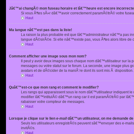
Jâ€™ai changÃ© mon fuseau horaire et lâ€™heure est encore incorrecte
Si vous Ãªtes sÃ»r dâ€™avoir correctement paramÃ©trÃ© votre fusea
Haut
Ma langue nâ€™est pas dans la liste!
La raison la plus probable est que lâ€™administrateur nâ€™a pas i
langue dÃ©sirÃ©e. Si elle nâ€™existe pas, vous Ãªtes alors libre de 
Haut
Comment afficher une image sous mon nom?
Il peut y avoir deux images sous chaque nom dâ€™utilisateur sur la
messages ou votre statut sur le forum. La seconde, une image plus
avatars et de dÃ©cider de la maniÃ¨re dont ils sont mis Ã dispositio
Haut
Quâ€™est-ce que mon rang et comment le modifier?
Les rangs qui apparaissent sous le nom dâ€™utilisateur indiquent le
modifier lâ€™intitulÃ© dâ€™un rang car il est paramÃ©trÃ© par lâ€™
rabaisser votre compteur de messages.
Haut
Lorsque je clique sur le lien
e-mail
dâ€™un utilisateur, on me demande de
Seuls les utilisateurs enregistrÃ©s peuvent sâ€™envoyer des e-mails 
invitÃ©s.
Haut