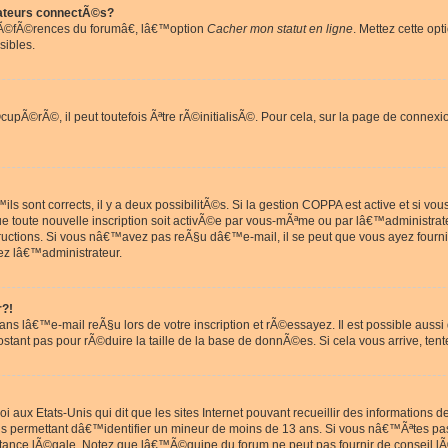
ateurs connectÃ©s?
rÃ©fÃ©rences du forumâ€, lâ€™option
Cacher mon statut en ligne
. Mettez cette opt
sibles.
pÃ©rÃ©, il peut toutefois Ãªtre rÃ©initialisÃ©. Pour cela, sur la page de connexi
ls sont corrects, il y a deux possibilitÃ©s. Si la gestion COPPA est active et si v
que toute nouvelle inscription soit activÃ©e par vous-mÃªme ou par lâ€™administrat
tructions. Si vous nâ€™avez pas reÃ§u dâ€™e-mail, il se peut que vous ayez fourni
ez lâ€™administrateur.
r?!
s lâ€™e-mail reÃ§u lors de votre inscription et rÃ©essayez. Il est possible aus
postant pas pour rÃ©duire la taille de la base de donnÃ©es. Si cela vous arrive, tent
oi aux Etats-Unis qui dit que les sites Internet pouvant recueillir des information
ons permettant dâ€™identifier un mineur de moins de 13 ans. Si vous nâ€™Ãªtes p
istance lÃ©gale. Notez que lâ€™Ã©quipe du forum ne peut pas fournir de conseil lÃ