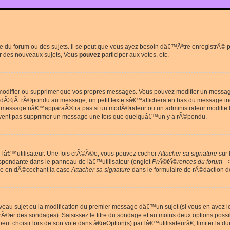
du forum ou des sujets. Il se peut que vous ayez besoin dâ€™Ãªtre enregistrÃ© po
r des nouveaux sujets, Vous
pouvez
participer aux votes, etc.
odifier ou supprimer que vos propres messages. Vous pouvez modifier un message 
Ã©jÃ rÃ©pondu au message, un petit texte sâ€™affichera en bas du message in
e message nâ€™apparaÃ®tra pas si un modÃ©rateur ou un administrateur modifie le 
euvent pas supprimer un message une fois que quelquâ€™un y a rÃ©pondu.
lâ€™utilisateur. Une fois crÃ©Ã©e, vous pouvez cocher
Attacher sa signature
sur 
espondante dans le panneau de lâ€™utilisateur (onglet
PrÃ©fÃ©rences du forum --
ge en dÃ©cochant la case
Attacher sa signature
dans le formulaire de rÃ©daction 
uveau sujet ou la modification du premier message dâ€™un sujet (si vous en avez l
Ã©er des sondages). Saisissez le titre du sondage et au moins deux options poss
t choisir lors de son vote dans â€œOption(s) par lâ€™utilisateurâ€, limiter la 