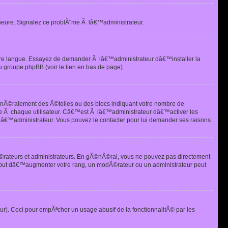
heure. Signalez ce problÃ¨me Ã lâ€™administrateur.
tre langue. Essayez de demander Ã lâ€™administrateur dâ€™installer la
u groupe phpBB (voir le lien en bas de page).
©nÃ©ralement des Ã©toiles ou des blocs indiquant votre nombre de
e Ã chaque utilisateur. Câ€™est Ã lâ€™administrateur dâ€™activer les
 lâ€™administrateur. Vous pouvez le contacter pour lui demander ses raisons.
Ã©rateurs et administrateurs. En gÃ©nÃ©ral, vous ne pouvez pas directement
 but dâ€™augmenter votre rang, un modÃ©rateur ou un administrateur peut
ur). Ceci pour empÃªcher un usage abusif de la fonctionnalitÃ© par les