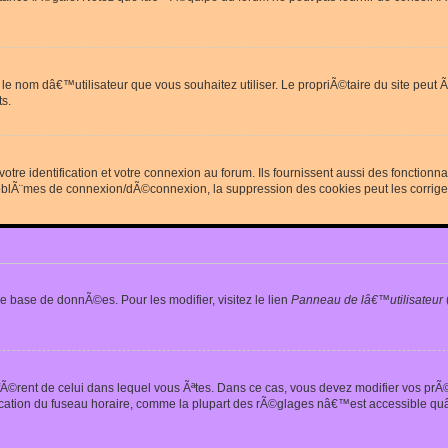
erdit le nom dâ€™utilisateur que vous souhaitez utiliser. Le propriÃ©taire du site
s.
re identification et votre connexion au forum. Ils fournissent aussi des fonctionn
oblÃ¨mes de connexion/dÃ©connexion, la suppression des cookies peut les corrige
e base de donnÃ©es. Pour les modifier, visitez le lien
Panneau de lâ€™utilisateur
iffÃ©rent de celui dans lequel vous Ãªtes. Dans ce cas, vous devez modifier vos pr
fication du fuseau horaire, comme la plupart des rÃ©glages nâ€™est accessible quâ