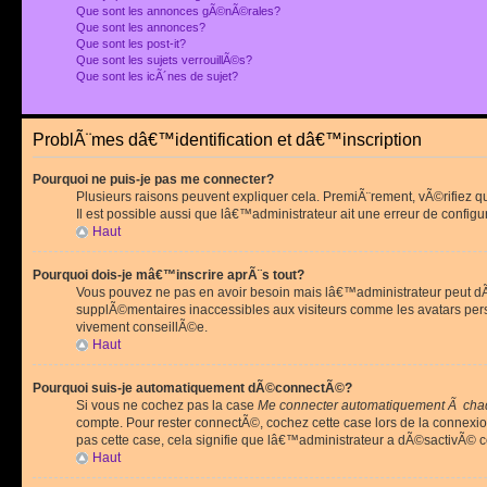
Que sont les annonces gÃ©nÃ©rales?
Que sont les annonces?
Que sont les post-it?
Que sont les sujets verrouillÃ©s?
Que sont les icÃ´nes de sujet?
ProblÃ¨mes dâ€™identification et dâ€™inscription
Pourquoi ne puis-je pas me connecter?
Plusieurs raisons peuvent expliquer cela. PremiÃ¨rement, vÃ©rifiez 
Il est possible aussi que lâ€™administrateur ait une erreur de configu
Haut
Pourquoi dois-je mâ€™inscrire aprÃ¨s tout?
Vous pouvez ne pas en avoir besoin mais lâ€™administrateur peut dÃ©
supplÃ©mentaires inaccessibles aux visiteurs comme les avatars pe
vivement conseillÃ©e.
Haut
Pourquoi suis-je automatiquement dÃ©connectÃ©?
Si vous ne cochez pas la case
Me connecter automatiquement Ã chaq
compte. Pour rester connectÃ©, cochez cette case lors de la connexi
pas cette case, cela signifie que lâ€™administrateur a dÃ©sactivÃ© ce
Haut