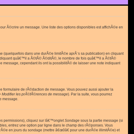
ur Ã©crire un message. Une liste des options disponibles est affichÃ©e en
(quelquefois dans une durÃ©e limitÃ©e aprÃ¨s sa publication) en cliquant
diquant quâ€™il a Ã©tÃ© Ã©ditÃ©, le nombre de fois quâ€™il a Ã©tÃ©
message, cependant ils ont la possibilitÃ© de laisser une note indiquant
le formulaire de rÃ©daction de message. Vous pouvez aussi ajouter la
> Modifier les prÃ©fÃ©rences de message
). Par la suite, vous pourrez
de message.
es permissions), cliquez sur lâ€™onglet
Sondage
sous la partie message (si
ibles, entrez une option par ligne dans le champ des rÃ©ponses. Vous
durÃ©e en jours du sondage (mettre â€œ0â€ pour une durÃ©e illimitÃ©e) et