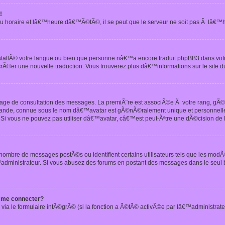
!
u horaire et lâ€™heure dâ€™Ã©tÃ©, il se peut que le serveur ne soit pas Ã lâ€™
nstallÃ© votre langue ou bien que personne nâ€™a encore traduit phpBB3 dans vo
crÃ©er une nouvelle traduction. Vous trouverez plus dâ€™informations sur le site d
 page de consultation des messages. La premiÃ¨re est associÃ©e Ã votre rang, gÃ
 grande, connue sous le nom dâ€™avatar est gÃ©nÃ©ralement unique et personnell
n. Si vous ne pouvez pas utiliser dâ€™avatar, câ€™est peut-Ãªtre une dÃ©cision de
 nombre de messages postÃ©s ou identifient certains utilisateurs tels que les mod
administrateur. Si vous abusez des forums en postant des messages dans le seul
 me connecter?
via le formulaire intÃ©grÃ© (si la fonction a Ã©tÃ© activÃ©e par lâ€™administrate