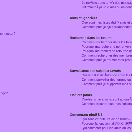
Je reÃ§ois sans arrÃªt des messag
Jâ€™ai reÃ§u un e-mail ou un courr
Amis et ignorÃ©s
Que sont mes listes dâ€™amis et
Comment puis-je ajouter/supprimer
connecter?
Recherche dans les forums
Comment rechercher dans les for
Pourquoi ma recherche ne renvoie
Pourquoi ma recherche retourne u
Comment rechercher des membre
Comment puis-je trouver mes prop
Surveillance des sujets et favoris
Quelle est la diffÃ©rence entre les f
Comment surveiller des forums ou 
Comment puis-je supprimer mes sur
ssage?
Fichiers joints
Quelles fichiers joints sont autori
Comment trouver tous mes fichiers 
Concernant phpBB 3
Qui sont les auteurs de ce forum?
Pourquoi la fonctionnalitÃ© X nâ€™
Qui contacter pour les abus ou le