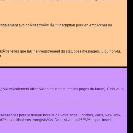
 peut Ã©galement avoir dÃ©sactivÃ© lâ€™inscription pour en empÃªcher de
alitÃ©s telles que lâ€™enregistrement du statut des messages, lu ou non-lu,
r.
(gÃ©nÃ©ralement affichÃ© en haut de toutes les pages du forum). Cela vous
Ã©fÃ©rences pour le fuseau horaire de votre zone (Londres, Paris, New York,
€™aux utilisateurs enregistrÃ©s. Donc si vous nâ€™Ãªtes pas inscrit,