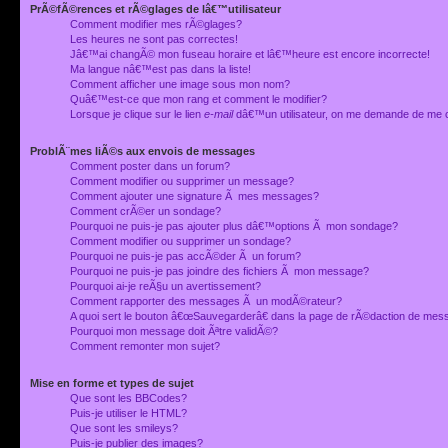
PrÃ©fÃ©rences et rÃ©glages de lâ€™utilisateur
Comment modifier mes rÃ©glages?
Les heures ne sont pas correctes!
Jâ€™ai changÃ© mon fuseau horaire et lâ€™heure est encore incorrecte!
Ma langue nâ€™est pas dans la liste!
Comment afficher une image sous mon nom?
Quâ€™est-ce que mon rang et comment le modifier?
Lorsque je clique sur le lien
e-mail
dâ€™un utilisateur, on me demande de me 
ProblÃ¨mes liÃ©s aux envois de messages
Comment poster dans un forum?
Comment modifier ou supprimer un message?
Comment ajouter une signature Ã mes messages?
Comment crÃ©er un sondage?
Pourquoi ne puis-je pas ajouter plus dâ€™options Ã mon sondage?
Comment modifier ou supprimer un sondage?
Pourquoi ne puis-je pas accÃ©der Ã un forum?
Pourquoi ne puis-je pas joindre des fichiers Ã mon message?
Pourquoi ai-je reÃ§u un avertissement?
Comment rapporter des messages Ã un modÃ©rateur?
A quoi sert le bouton â€œSauvegarderâ€ dans la page de rÃ©daction de me
Pourquoi mon message doit Ãªtre validÃ©?
Comment remonter mon sujet?
Mise en forme et types de sujet
Que sont les BBCodes?
Puis-je utiliser le HTML?
Que sont les smileys?
Puis-je publier des images?