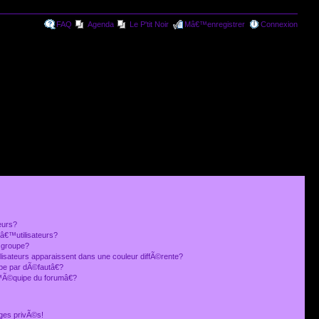
FAQ
Agenda
Le P'tit Noir
Mâ€™enregistrer
Connexion
eurs?
€™utilisateurs?
 groupe?
lisateurs apparaissent dans une couleur diffÃ©rente?
 par dÃ©fautâ€?
Ã©quipe du forumâ€?
ges privÃ©s!