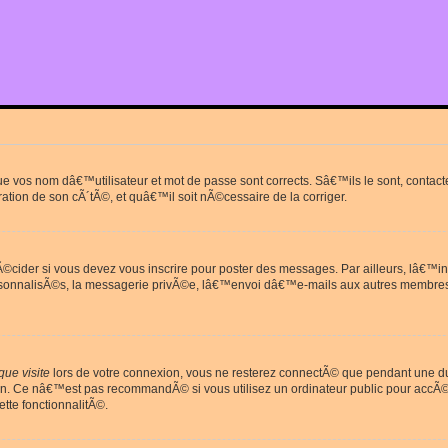
que vos nom dâ€™utilisateur et mot de passe sont corrects. Sâ€™ils le sont, cont
ration de son cÃ´tÃ©, et quâ€™il soit nÃ©cessaire de la corriger.
cider si vous devez vous inscrire pour poster des messages. Par ailleurs, lâ€™in
rsonnalisÃ©s, la messagerie privÃ©e, lâ€™envoi dâ€™e-mails aux autres membres
ue visite
lors de votre connexion, vous ne resterez connectÃ© que pendant une 
on. Ce nâ€™est pas recommandÃ© si vous utilisez un ordinateur public pour accÃ©de
tte fonctionnalitÃ©.