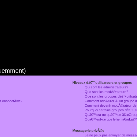
quemment)
Niveaux dâ€™utilisateurs et groupes
Qui sont les administrateurs?
Que sont les modÃ©rateurs?
Que sont les groupes dâ€™utilisat
rs connectÃ©s?
Comment adhÃ©rer Ã un groupe dâ
Comment devenir modÃ©rateur de
Pourquoi certains groupes dâ€™uti
Quâ€™est-ce quâ€™un â€œGroupe
Quâ€™est-ce que le lien â€œLâ€™
Messagerie privÃ©e
Je ne peux pas envoyer de messa