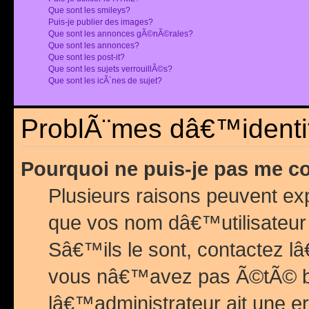
Que sont les smileys?
Puis-je publier des images?
Que sont les annonces gÃ©nÃ©rales?
Que sont les annonces?
Que sont les post-it?
Que sont les sujets verrouillÃ©s?
Que sont les icÃ´nes de sujet?
ProblÃ¨mes dâ€™identif
Pourquoi ne puis-je pas me c
Plusieurs raisons peuvent exp
que vos nom dâ€™utilisateur 
Sâ€™ils le sont, contactez l
vous nâ€™avez pas Ã©tÃ© ban
lâ€™administrateur ait une er