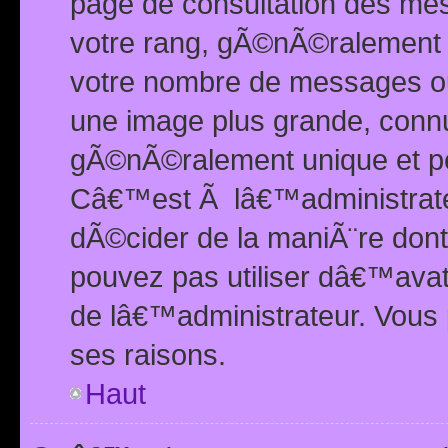
page de consultation des me
votre rang, gÃ©nÃ©ralement d
votre nombre de messages ou 
une image plus grande, conn
gÃ©nÃ©ralement unique et per
Câ€™est Ã lâ€™administrateu
dÃ©cider de la maniÃ¨re dont 
pouvez pas utiliser dâ€™ava
de lâ€™administrateur. Vous 
ses raisons.
Haut