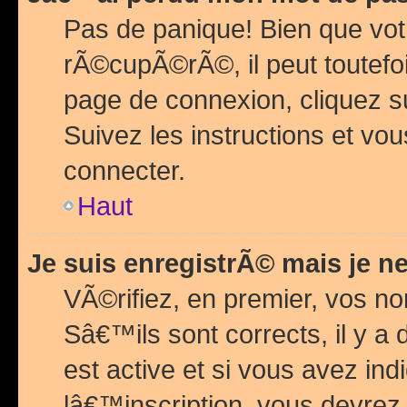
Pas de panique! Bien que vot
rÃ©cupÃ©rÃ©, il peut toutefois
page de connexion, cliquez 
Suivez les instructions et v
connecter.
Haut
Je suis enregistrÃ© mais je n
VÃ©rifiez, en premier, vos n
Sâ€™ils sont corrects, il y a
est active et si vous avez in
lâ€™inscription, vous devrez 