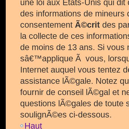
une loi aux Etats-Unis qui dit 
des informations de mineurs 
consentement
Ã©crit
des par
la collecte de ces informatio
de moins de 13 ans. Si vous
sâ€™applique Ã vous, lorsque
Internet auquel vous tentez 
assistance lÃ©gale. Notez q
fournir de conseil lÃ©gal et 
questions lÃ©gales de toute 
soulignÃ©es ci-dessous.
Haut