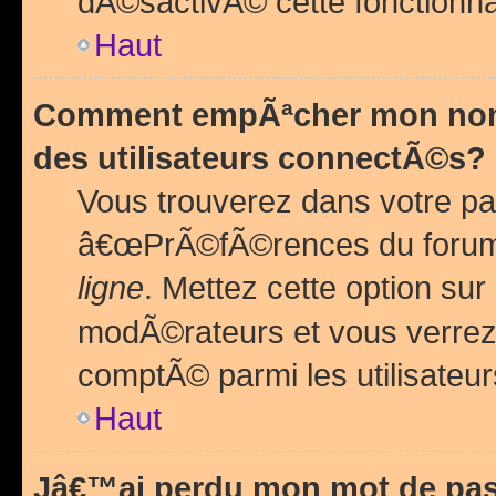
dÃ©sactivÃ© cette fonctionna
Haut
Comment empÃªcher mon nom 
des utilisateurs connectÃ©s?
Vous trouverez dans votre pa
â€œPrÃ©fÃ©rences du forum
ligne
. Mettez cette option sur
modÃ©rateurs et vous verrez 
comptÃ© parmi les utilisateurs
Haut
Jâ€™ai perdu mon mot de pas