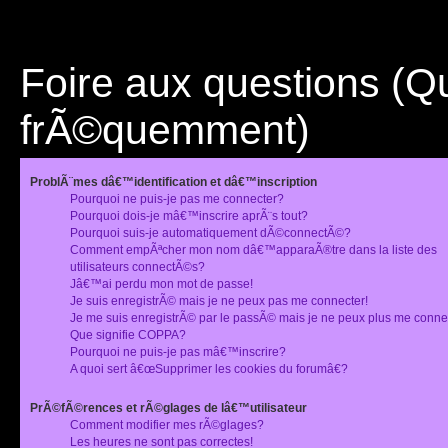
Foire aux questions (
frÃ©quemment)
ProblÃ¨mes dâ€™identification et dâ€™inscription
Pourquoi ne puis-je pas me connecter?
Pourquoi dois-je mâ€™inscrire aprÃ¨s tout?
Pourquoi suis-je automatiquement dÃ©connectÃ©?
Comment empÃªcher mon nom dâ€™apparaÃ®tre dans la liste des
utilisateurs connectÃ©s?
Jâ€™ai perdu mon mot de passe!
Je suis enregistrÃ© mais je ne peux pas me connecter!
Je me suis enregistrÃ© par le passÃ© mais je ne peux plus me conne
Que signifie COPPA?
Pourquoi ne puis-je pas mâ€™inscrire?
A quoi sert â€œSupprimer les cookies du forumâ€?
PrÃ©fÃ©rences et rÃ©glages de lâ€™utilisateur
Comment modifier mes rÃ©glages?
Les heures ne sont pas correctes!