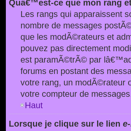
Quâ€™est-ce que mon rang et
Les rangs qui apparaissent s
nombre de messages postÃ©s ou
que les modÃ©rateurs et adm
pouvez pas directement modif
est paramÃ©trÃ© par lâ€™adm
forums en postant des mess
votre rang, un modÃ©rateur o
votre compteur de messages
Haut
Lorsque je clique sur le lien
e-