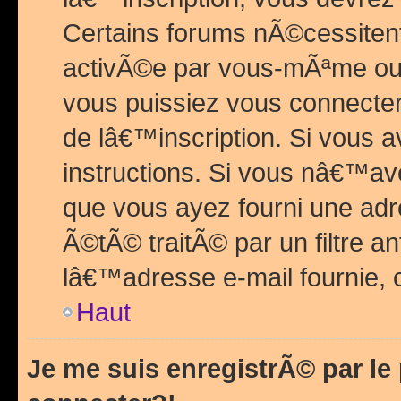
Certains forums nÃ©cessitent 
activÃ©e par vous-mÃªme ou 
vous puissiez vous connecter.
de lâ€™inscription. Si vous a
instructions. Si vous nâ€™av
que vous ayez fourni une adr
Ã©tÃ© traitÃ© par un filtre a
lâ€™adresse e-mail fournie, 
Haut
Je me suis enregistrÃ© par l