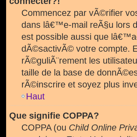
connecter?!
Commencez par vÃ©rifier vos
dans lâ€™e-mail reÃ§u lors de
est possible aussi que lâ€™a
dÃ©sactivÃ© votre compte. En 
rÃ©guliÃ¨rement les utilisate
taille de la base de donnÃ©es
rÃ©inscrire et soyez plus inve
Haut
Que signifie COPPA?
COPPA (ou
Child Online Priv