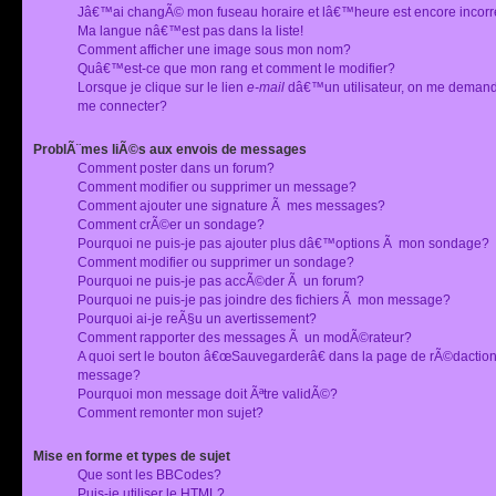
Jâ€™ai changÃ© mon fuseau horaire et lâ€™heure est encore incorr
Ma langue nâ€™est pas dans la liste!
Comment afficher une image sous mon nom?
Quâ€™est-ce que mon rang et comment le modifier?
Lorsque je clique sur le lien
e-mail
dâ€™un utilisateur, on me deman
me connecter?
ProblÃ¨mes liÃ©s aux envois de messages
Comment poster dans un forum?
Comment modifier ou supprimer un message?
Comment ajouter une signature Ã mes messages?
Comment crÃ©er un sondage?
Pourquoi ne puis-je pas ajouter plus dâ€™options Ã mon sondage?
Comment modifier ou supprimer un sondage?
Pourquoi ne puis-je pas accÃ©der Ã un forum?
Pourquoi ne puis-je pas joindre des fichiers Ã mon message?
Pourquoi ai-je reÃ§u un avertissement?
Comment rapporter des messages Ã un modÃ©rateur?
A quoi sert le bouton â€œSauvegarderâ€ dans la page de rÃ©dactio
message?
Pourquoi mon message doit Ãªtre validÃ©?
Comment remonter mon sujet?
Mise en forme et types de sujet
Que sont les BBCodes?
Puis-je utiliser le HTML?