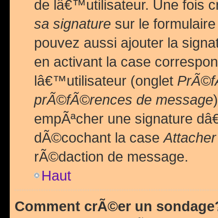
de lâ€™utilisateur. Une foi
sa signature
sur le formulair
pouvez aussi ajouter la sig
en activant la case correspo
lâ€™utilisateur (onglet
PrÃ©fÃ
prÃ©fÃ©rences de message
empÃªcher une signature dâ
dÃ©cochant la case
Attacher
rÃ©daction de message.
Haut
Comment crÃ©er un sondage