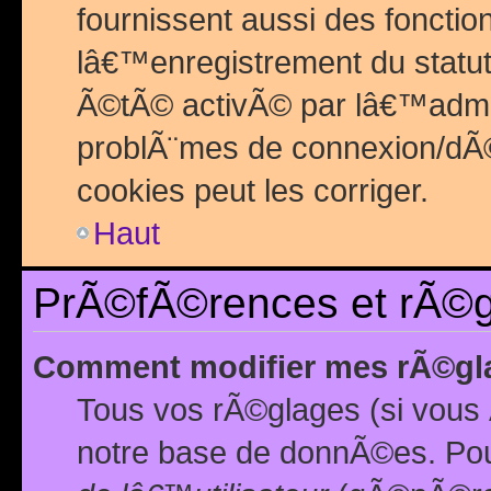
fournissent aussi des fonctio
lâ€™enregistrement du statut
Ã©tÃ© activÃ© par lâ€™admin
problÃ¨mes de connexion/dÃ©
cookies peut les corriger.
Haut
PrÃ©fÃ©rences et rÃ©gl
Comment modifier mes rÃ©gl
Tous vos rÃ©glages (si vous 
notre base de donnÃ©es. Pour 