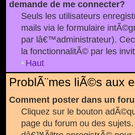
demande de me connecter?
Seuls les utilisateurs enreg
mails via le formulaire intÃ©
par lâ€™administrateur). Ce
la fonctionnalitÃ© par les inv
Haut
ProblÃ¨mes liÃ©s aux 
Comment poster dans un for
Cliquez sur le bouton adÃ©q
page du forum ou des sujets.
dâ€™Ãªtre enregistrÃ© pour 