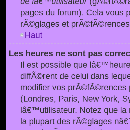
de lâ€™utilisateur
(gÃ©nÃ©ral
pages du forum). Cela vous p
rÃ©glages et prÃ©fÃ©rences
Haut
Les heures ne sont pas correc
Il est possible que lâ€™heure
diffÃ©rent de celui dans leq
modifier vos prÃ©fÃ©rences p
(Londres, Paris, New York, S
lâ€™utilisateur. Notez que la
la plupart des rÃ©glages nâ