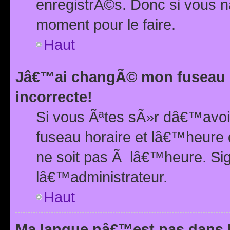
enregistrÃ©s. Donc si vous n
moment pour le faire.
Haut
Jâ€™ai changÃ© mon fuseau h
incorrecte!
Si vous Ãªtes sÃ»r dâ€™avo
fuseau horaire et lâ€™heure 
ne soit pas Ã lâ€™heure. Si
lâ€™administrateur.
Haut
Ma langue nâ€™est pas dans la