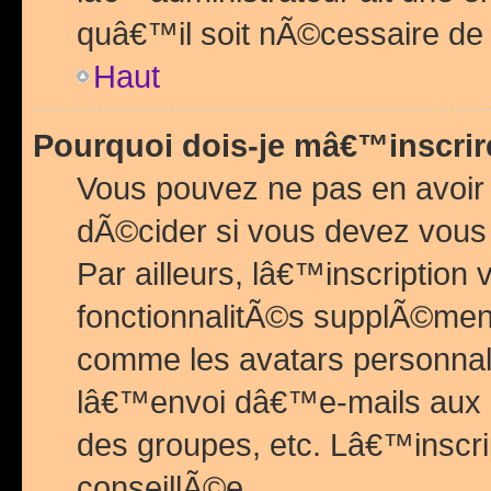
quâ€™il soit nÃ©cessaire de l
Haut
Pourquoi dois-je mâ€™inscrir
Vous pouvez ne pas en avoir
dÃ©cider si vous devez vous 
Par ailleurs, lâ€™inscriptio
fonctionnalitÃ©s supplÃ©ment
comme les avatars personnal
lâ€™envoi dâ€™e-mails aux
des groupes, etc. Lâ€™inscrip
conseillÃ©e.