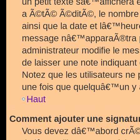
un petit texte sâ€™affichera
a Ã©tÃ© Ã©ditÃ©, le nombre 
ainsi que la date et lâ€™heur
message nâ€™apparaÃ®tra p
administrateur modifie le mes
de laisser une note indiquan
Notez que les utilisateurs n
une fois que quelquâ€™un y
Haut
Comment ajouter une signat
Vous devez dâ€™abord crÃ©e