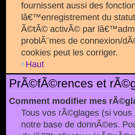
fournissent aussi des fonctio
lâ€™enregistrement du statut
Ã©tÃ© activÃ© par lâ€™admin
problÃ¨mes de connexion/dÃ©
cookies peut les corriger.
Haut
PrÃ©fÃ©rences et rÃ©gl
Comment modifier mes rÃ©gl
Tous vos rÃ©glages (si vous 
notre base de donnÃ©es. Pour 