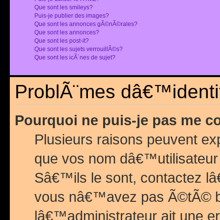
Que sont les smileys?
Puis-je publier des images?
Que sont les annonces gÃ©nÃ©rales?
Que sont les annonces?
Que sont les post-it?
Que sont les sujets verrouillÃ©s?
Que sont les icÃ´nes de sujet?
ProblÃ¨mes dâ€™identif
Pourquoi ne puis-je pas me c
Plusieurs raisons peuvent exp
que vos nom dâ€™utilisateur 
Sâ€™ils le sont, contactez l
vous nâ€™avez pas Ã©tÃ© ban
lâ€™administrateur ait une er