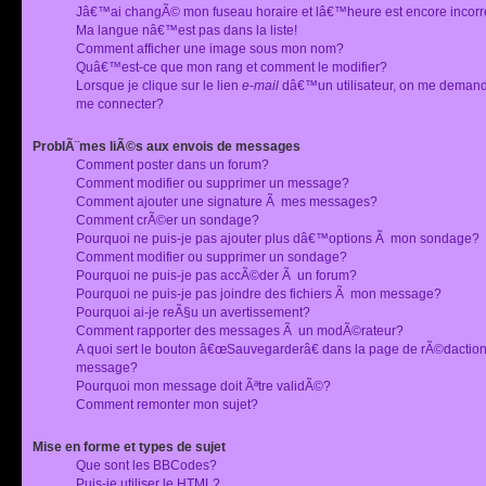
Jâ€™ai changÃ© mon fuseau horaire et lâ€™heure est encore incorr
Ma langue nâ€™est pas dans la liste!
Comment afficher une image sous mon nom?
Quâ€™est-ce que mon rang et comment le modifier?
Lorsque je clique sur le lien
e-mail
dâ€™un utilisateur, on me deman
me connecter?
ProblÃ¨mes liÃ©s aux envois de messages
Comment poster dans un forum?
Comment modifier ou supprimer un message?
Comment ajouter une signature Ã mes messages?
Comment crÃ©er un sondage?
Pourquoi ne puis-je pas ajouter plus dâ€™options Ã mon sondage?
Comment modifier ou supprimer un sondage?
Pourquoi ne puis-je pas accÃ©der Ã un forum?
Pourquoi ne puis-je pas joindre des fichiers Ã mon message?
Pourquoi ai-je reÃ§u un avertissement?
Comment rapporter des messages Ã un modÃ©rateur?
A quoi sert le bouton â€œSauvegarderâ€ dans la page de rÃ©dactio
message?
Pourquoi mon message doit Ãªtre validÃ©?
Comment remonter mon sujet?
Mise en forme et types de sujet
Que sont les BBCodes?
Puis-je utiliser le HTML?