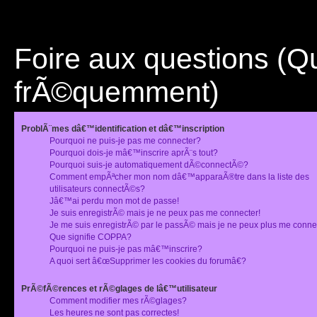
Foire aux questions (
frÃ©quemment)
ProblÃ¨mes dâ€™identification et dâ€™inscription
Pourquoi ne puis-je pas me connecter?
Pourquoi dois-je mâ€™inscrire aprÃ¨s tout?
Pourquoi suis-je automatiquement dÃ©connectÃ©?
Comment empÃªcher mon nom dâ€™apparaÃ®tre dans la liste des
utilisateurs connectÃ©s?
Jâ€™ai perdu mon mot de passe!
Je suis enregistrÃ© mais je ne peux pas me connecter!
Je me suis enregistrÃ© par le passÃ© mais je ne peux plus me conne
Que signifie COPPA?
Pourquoi ne puis-je pas mâ€™inscrire?
A quoi sert â€œSupprimer les cookies du forumâ€?
PrÃ©fÃ©rences et rÃ©glages de lâ€™utilisateur
Comment modifier mes rÃ©glages?
Les heures ne sont pas correctes!