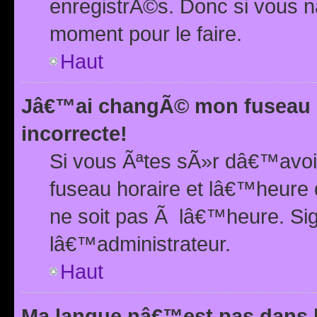
enregistrÃ©s. Donc si vous n
moment pour le faire.
Haut
Jâ€™ai changÃ© mon fuseau h
incorrecte!
Si vous Ãªtes sÃ»r dâ€™avo
fuseau horaire et lâ€™heure 
ne soit pas Ã lâ€™heure. Si
lâ€™administrateur.
Haut
Ma langue nâ€™est pas dans la