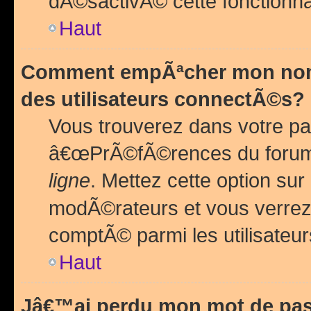
dÃ©sactivÃ© cette fonctionna
Haut
Comment empÃªcher mon nom 
des utilisateurs connectÃ©s?
Vous trouverez dans votre pa
â€œPrÃ©fÃ©rences du forum
ligne
. Mettez cette option sur
modÃ©rateurs et vous verrez 
comptÃ© parmi les utilisateurs
Haut
Jâ€™ai perdu mon mot de pas