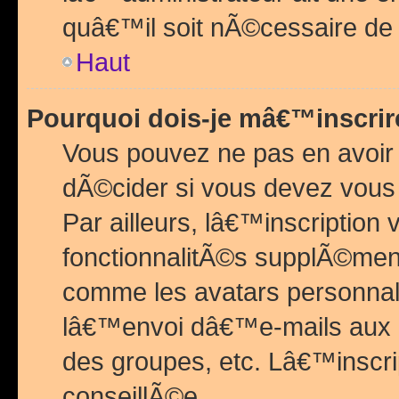
quâ€™il soit nÃ©cessaire de l
Haut
Pourquoi dois-je mâ€™inscrir
Vous pouvez ne pas en avoir
dÃ©cider si vous devez vous 
Par ailleurs, lâ€™inscriptio
fonctionnalitÃ©s supplÃ©ment
comme les avatars personnal
lâ€™envoi dâ€™e-mails aux
des groupes, etc. Lâ€™inscrip
conseillÃ©e.