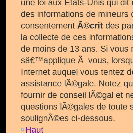
une loi aux Etats-Unis qui dit 
des informations de mineurs 
consentement
Ã©crit
des par
la collecte de ces informatio
de moins de 13 ans. Si vous
sâ€™applique Ã vous, lorsque
Internet auquel vous tentez 
assistance lÃ©gale. Notez q
fournir de conseil lÃ©gal et 
questions lÃ©gales de toute 
soulignÃ©es ci-dessous.
Haut