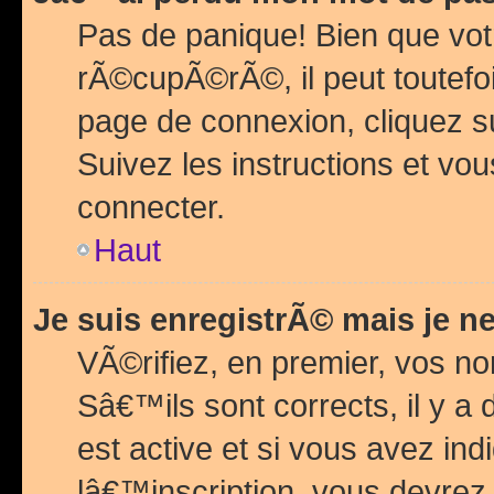
Pas de panique! Bien que vot
rÃ©cupÃ©rÃ©, il peut toutefois
page de connexion, cliquez 
Suivez les instructions et v
connecter.
Haut
Je suis enregistrÃ© mais je n
VÃ©rifiez, en premier, vos n
Sâ€™ils sont corrects, il y a
est active et si vous avez in
lâ€™inscription, vous devrez 