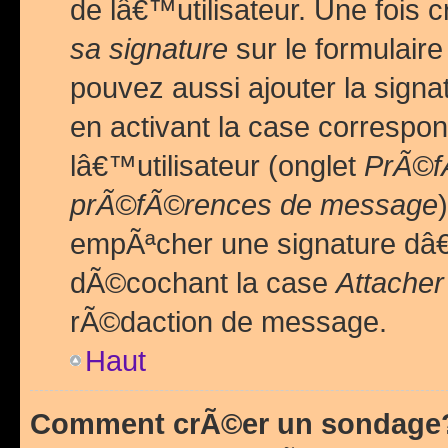
de lâ€™utilisateur. Une foi
sa signature
sur le formulair
pouvez aussi ajouter la sig
en activant la case correspo
lâ€™utilisateur (onglet
PrÃ©fÃ
prÃ©fÃ©rences de message
empÃªcher une signature dâ
dÃ©cochant la case
Attacher
rÃ©daction de message.
Haut
Comment crÃ©er un sondage