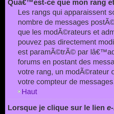
Quâ€™est-ce que mon rang et
Les rangs qui apparaissent s
nombre de messages postÃ©s ou
que les modÃ©rateurs et adm
pouvez pas directement modif
est paramÃ©trÃ© par lâ€™adm
forums en postant des mess
votre rang, un modÃ©rateur o
votre compteur de messages
Haut
Lorsque je clique sur le lien
e-