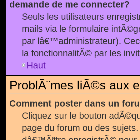
demande de me connecter?
Seuls les utilisateurs enreg
mails via le formulaire intÃ©
par lâ€™administrateur). Ce
la fonctionnalitÃ© par les inv
Haut
ProblÃ¨mes liÃ©s aux 
Comment poster dans un for
Cliquez sur le bouton adÃ©q
page du forum ou des sujets.
dâ€™Ãªtre enregistrÃ© pour 