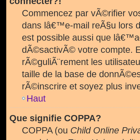
connecter?!
Commencez par vÃ©rifier vos
dans lâ€™e-mail reÃ§u lors de
est possible aussi que lâ€™a
dÃ©sactivÃ© votre compte. En 
rÃ©guliÃ¨rement les utilisate
taille de la base de donnÃ©es
rÃ©inscrire et soyez plus inve
Haut
Que signifie COPPA?
COPPA (ou
Child Online Priv