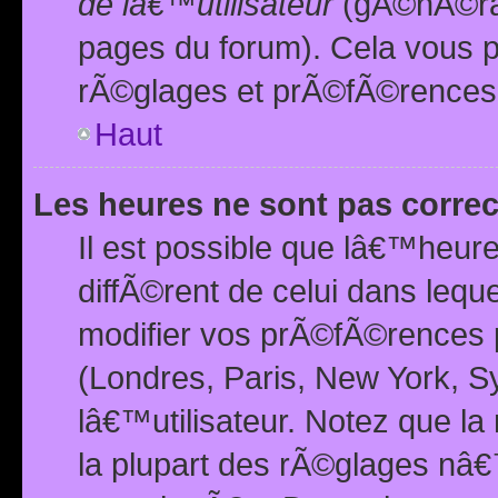
de lâ€™utilisateur
(gÃ©nÃ©ral
pages du forum). Cela vous p
rÃ©glages et prÃ©fÃ©rences
Haut
Les heures ne sont pas correc
Il est possible que lâ€™heure
diffÃ©rent de celui dans leq
modifier vos prÃ©fÃ©rences p
(Londres, Paris, New York, S
lâ€™utilisateur. Notez que la
la plupart des rÃ©glages nâ