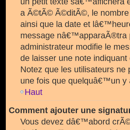
un petit texte sâ€™affichera
a Ã©tÃ© Ã©ditÃ©, le nombre 
ainsi que la date et lâ€™heur
message nâ€™apparaÃ®tra p
administrateur modifie le mes
de laisser une note indiquan
Notez que les utilisateurs n
une fois que quelquâ€™un y
Haut
Comment ajouter une signat
Vous devez dâ€™abord crÃ©e