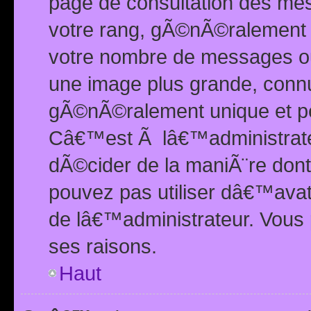
page de consultation des me
votre rang, gÃ©nÃ©ralement d
votre nombre de messages ou 
une image plus grande, conn
gÃ©nÃ©ralement unique et per
Câ€™est Ã lâ€™administrateu
dÃ©cider de la maniÃ¨re dont 
pouvez pas utiliser dâ€™ava
de lâ€™administrateur. Vous 
ses raisons.
Haut