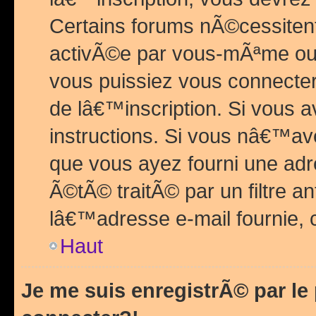
Certains forums nÃ©cessitent 
activÃ©e par vous-mÃªme ou 
vous puissiez vous connecter.
de lâ€™inscription. Si vous a
instructions. Si vous nâ€™av
que vous ayez fourni une adr
Ã©tÃ© traitÃ© par un filtre a
lâ€™adresse e-mail fournie, 
Haut
Je me suis enregistrÃ© par l