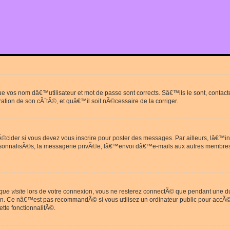
que vos nom dâ€™utilisateur et mot de passe sont corrects. Sâ€™ils le sont, cont
ration de son cÃ´tÃ©, et quâ€™il soit nÃ©cessaire de la corriger.
cider si vous devez vous inscrire pour poster des messages. Par ailleurs, lâ€™in
rsonnalisÃ©s, la messagerie privÃ©e, lâ€™envoi dâ€™e-mails aux autres membres
ue visite
lors de votre connexion, vous ne resterez connectÃ© que pendant une 
on. Ce nâ€™est pas recommandÃ© si vous utilisez un ordinateur public pour accÃ©de
tte fonctionnalitÃ©.