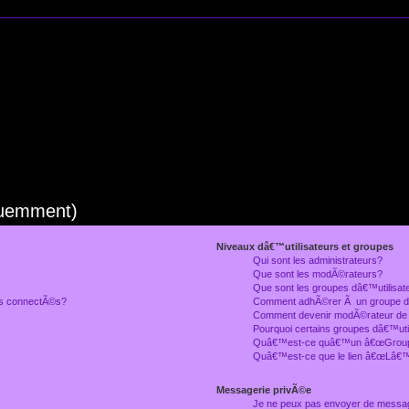
quemment)
Niveaux dâ€™utilisateurs et groupes
Qui sont les administrateurs?
Que sont les modÃ©rateurs?
Que sont les groupes dâ€™utilisat
rs connectÃ©s?
Comment adhÃ©rer Ã un groupe dâ
Comment devenir modÃ©rateur de
Pourquoi certains groupes dâ€™uti
Quâ€™est-ce quâ€™un â€œGroupe
Quâ€™est-ce que le lien â€œLâ€™
Messagerie privÃ©e
Je ne peux pas envoyer de messa