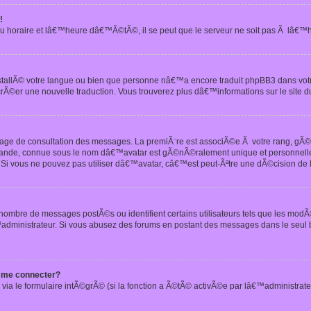
!
u horaire et lâ€™heure dâ€™Ã©tÃ©, il se peut que le serveur ne soit pas Ã lâ€™
nstallÃ© votre langue ou bien que personne nâ€™a encore traduit phpBB3 dans vo
crÃ©er une nouvelle traduction. Vous trouverez plus dâ€™informations sur le site d
 page de consultation des messages. La premiÃ¨re est associÃ©e Ã votre rang, gÃ
 grande, connue sous le nom dâ€™avatar est gÃ©nÃ©ralement unique et personnell
n. Si vous ne pouvez pas utiliser dâ€™avatar, câ€™est peut-Ãªtre une dÃ©cision de
 nombre de messages postÃ©s ou identifient certains utilisateurs tels que les mod
administrateur. Si vous abusez des forums en postant des messages dans le seul
 me connecter?
via le formulaire intÃ©grÃ© (si la fonction a Ã©tÃ© activÃ©e par lâ€™administrate