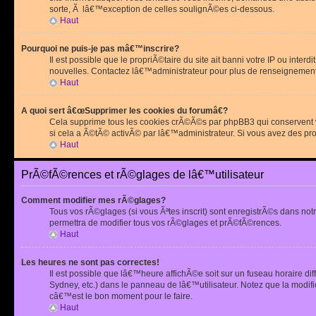
sorte, Ã lâ€™exception de celles soulignÃ©es ci-dessous.
Haut
Pourquoi ne puis-je pas mâ€™inscrire?
Il est possible que le propriÃ©taire du site ait banni votre IP ou int
nouvelles. Contactez lâ€™administrateur pour plus de renseignement
Haut
A quoi sert â€œSupprimer les cookies du forumâ€?
Cela supprime tous les cookies crÃ©Ã©s par phpBB3 qui conservent vot
si cela a Ã©tÃ© activÃ© par lâ€™administrateur. Si vous avez des pr
Haut
PrÃ©fÃ©rences et rÃ©glages de lâ€™utilisateur
Comment modifier mes rÃ©glages?
Tous vos rÃ©glages (si vous Ãªtes inscrit) sont enregistrÃ©s dans notr
permettra de modifier tous vos rÃ©glages et prÃ©fÃ©rences.
Haut
Les heures ne sont pas correctes!
Il est possible que lâ€™heure affichÃ©e soit sur un fuseau horaire d
Sydney, etc.) dans le panneau de lâ€™utilisateur. Notez que la modi
câ€™est le bon moment pour le faire.
Haut