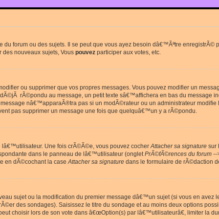
du forum ou des sujets. Il se peut que vous ayez besoin dâ€™Ãªtre enregistrÃ© po
r des nouveaux sujets, Vous
pouvez
participer aux votes, etc.
odifier ou supprimer que vos propres messages. Vous pouvez modifier un message 
Ã©jÃ rÃ©pondu au message, un petit texte sâ€™affichera en bas du message in
e message nâ€™apparaÃ®tra pas si un modÃ©rateur ou un administrateur modifie le 
euvent pas supprimer un message une fois que quelquâ€™un y a rÃ©pondu.
lâ€™utilisateur. Une fois crÃ©Ã©e, vous pouvez cocher
Attacher sa signature
sur 
espondante dans le panneau de lâ€™utilisateur (onglet
PrÃ©fÃ©rences du forum --
ge en dÃ©cochant la case
Attacher sa signature
dans le formulaire de rÃ©daction 
uveau sujet ou la modification du premier message dâ€™un sujet (si vous en avez l
Ã©er des sondages). Saisissez le titre du sondage et au moins deux options poss
t choisir lors de son vote dans â€œOption(s) par lâ€™utilisateurâ€, limiter la 