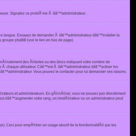
heure. Signalez ce problÃ¨me Ã lâ€™administrateur.
tre langue. Essayez de demander Ã lâ€™administrateur dâ€™installer la
u groupe phpBB (voir le lien en bas de page).
©nÃ©ralement des Ã©toiles ou des blocs indiquant votre nombre de
e Ã chaque utilisateur. Câ€™est Ã lâ€™administrateur dâ€™activer les
 lâ€™administrateur. Vous pouvez le contacter pour lui demander ses raisons.
Ã©rateurs et administrateurs. En gÃ©nÃ©ral, vous ne pouvez pas directement
 but dâ€™augmenter votre rang, un modÃ©rateur ou un administrateur peut
ur). Ceci pour empÃªcher un usage abusif de la fonctionnalitÃ© par les