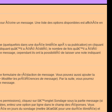
ur Ã©crire un message. Une liste des options disponibles est affichÃ©e en
(quelquefois dans une durÃ©e limitÃ©e aprÃ¨s sa publication) en cliquant
diquant quâ€™il a Ã©tÃ© Ã©ditÃ©, le nombre de fois quâ€™il a Ã©tÃ©
message, cependant ils ont la possibilitÃ© de laisser une note indiquant
le formulaire de rÃ©daction de message. Vous pouvez aussi ajouter la
> Modifier les prÃ©fÃ©rences de message
). Par la suite, vous pourrez
de message.
es permissions), cliquez sur lâ€™onglet
Sondage
sous la partie message (si
ibles, entrez une option par ligne dans le champ des rÃ©ponses. Vous
durÃ©e en jours du sondage (mettre â€œ0â€ pour une durÃ©e illimitÃ©e) et