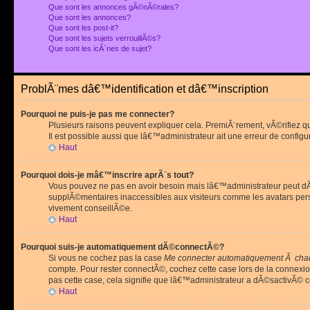
Que sont les annonces gÃ©nÃ©rales?
Que sont les annonces?
Que sont les post-it?
Que sont les sujets verrouillÃ©s?
Que sont les icÃ´nes de sujet?
ProblÃ¨mes dâ€™identification et dâ€™inscription
Pourquoi ne puis-je pas me connecter?
Plusieurs raisons peuvent expliquer cela. PremiÃ¨rement, vÃ©rifiez 
Il est possible aussi que lâ€™administrateur ait une erreur de configu
Haut
Pourquoi dois-je mâ€™inscrire aprÃ¨s tout?
Vous pouvez ne pas en avoir besoin mais lâ€™administrateur peut dÃ©
supplÃ©mentaires inaccessibles aux visiteurs comme les avatars pe
vivement conseillÃ©e.
Haut
Pourquoi suis-je automatiquement dÃ©connectÃ©?
Si vous ne cochez pas la case
Me connecter automatiquement Ã chaq
compte. Pour rester connectÃ©, cochez cette case lors de la connexi
pas cette case, cela signifie que lâ€™administrateur a dÃ©sactivÃ© ce
Haut