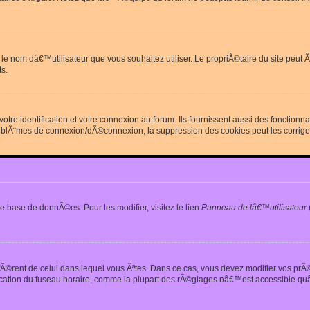
erdit le nom dâ€™utilisateur que vous souhaitez utiliser. Le propriÃ©taire du site
s.
re identification et votre connexion au forum. Ils fournissent aussi des fonctionn
oblÃ¨mes de connexion/dÃ©connexion, la suppression des cookies peut les corrige
e base de donnÃ©es. Pour les modifier, visitez le lien
Panneau de lâ€™utilisateur
iffÃ©rent de celui dans lequel vous Ãªtes. Dans ce cas, vous devez modifier vos pr
fication du fuseau horaire, comme la plupart des rÃ©glages nâ€™est accessible quâ