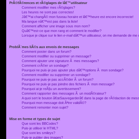
PrÃ©fÃ©rences et rÃ©glages de lâ€™utilisateur
Comment modifier mes rÃ©glages?
Les heures ne sont pas correctes!
Jâ€™ai changÃ© mon fuseau horaire et lâ€™heure est encore incorrecte!
Ma langue nâ€™est pas dans la liste!
Comment afficher une image sous mon nom?
Quâ€™est-ce que mon rang et comment le modifier?
Lorsque je clique sur le lien
e-mail
dâ€™un utilisateur, on me demande de me 
ProblÃ¨mes liÃ©s aux envois de messages
Comment poster dans un forum?
Comment modifier ou supprimer un message?
Comment ajouter une signature Ã mes messages?
Comment crÃ©er un sondage?
Pourquoi ne puis-je pas ajouter plus dâ€™options Ã mon sondage?
Comment modifier ou supprimer un sondage?
Pourquoi ne puis-je pas accÃ©der Ã un forum?
Pourquoi ne puis-je pas joindre des fichiers Ã mon message?
Pourquoi ai-je reÃ§u un avertissement?
Comment rapporter des messages Ã un modÃ©rateur?
A quoi sert le bouton â€œSauvegarderâ€ dans la page de rÃ©daction de me
Pourquoi mon message doit Ãªtre validÃ©?
Comment remonter mon sujet?
Mise en forme et types de sujet
Que sont les BBCodes?
Puis-je utiliser le HTML?
Que sont les smileys?
Puis-je publier des images?