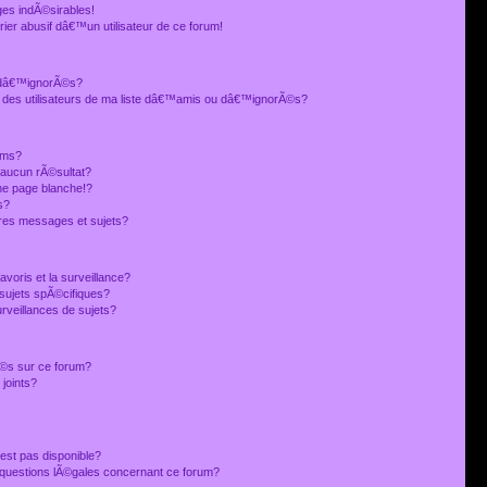
es indÃ©sirables!
ier abusif dâ€™un utilisateur de ce forum!
 dâ€™ignorÃ©s?
 des utilisateurs de ma liste dâ€™amis ou dâ€™ignorÃ©s?
ums?
 aucun rÃ©sultat?
ne page blanche!?
s?
res messages et sujets?
avoris et la surveillance?
sujets spÃ©cifiques?
veillances de sujets?
sÃ©s sur ce forum?
joints?
est pas disponible?
s questions lÃ©gales concernant ce forum?