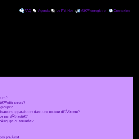
FAQ
Agenda
Le P'tit Noir
Mâ€™enregistrer
Connexion
eurs?
€™utilisateurs?
 groupe?
lisateurs apparaissent dans une couleur diffÃ©rente?
 par dÃ©fautâ€?
Ã©quipe du forumâ€?
ges privÃ©s!