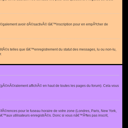
 peut Ã©galement avoir dÃ©sactivÃ© lâ€™inscription pour en empÃªcher de
alitÃ©s telles que lâ€™enregistrement du statut des messages, lu ou non-lu,
r.
(gÃ©nÃ©ralement affichÃ© en haut de toutes les pages du forum). Cela vous
Ã©fÃ©rences pour le fuseau horaire de votre zone (Londres, Paris, New York,
€™aux utilisateurs enregistrÃ©s. Donc si vous nâ€™Ãªtes pas inscrit,