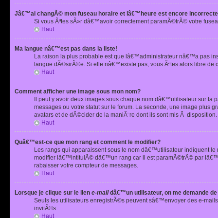
Jâ€™ai changÃ© mon fuseau horaire et lâ€™heure est encore incorrecte
Si vous Ãªtes sÃ»r dâ€™avoir correctement paramÃ©trÃ© votre fusea
Haut
Ma langue nâ€™est pas dans la liste!
La raison la plus probable est que lâ€™administrateur nâ€™a pas i
langue dÃ©sirÃ©e. Si elle nâ€™existe pas, vous Ãªtes alors libre de 
Haut
Comment afficher une image sous mon nom?
Il peut y avoir deux images sous chaque nom dâ€™utilisateur sur la
messages ou votre statut sur le forum. La seconde, une image plus
avatars et de dÃ©cider de la maniÃ¨re dont ils sont mis Ã dispositio
Haut
Quâ€™est-ce que mon rang et comment le modifier?
Les rangs qui apparaissent sous le nom dâ€™utilisateur indiquent le
modifier lâ€™intitulÃ© dâ€™un rang car il est paramÃ©trÃ© par lâ€™
rabaisser votre compteur de messages.
Haut
Lorsque je clique sur le lien
e-mail
dâ€™un utilisateur, on me demande de
Seuls les utilisateurs enregistrÃ©s peuvent sâ€™envoyer des e-mails 
invitÃ©s.
Haut