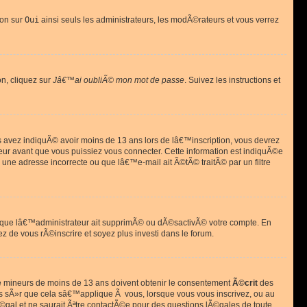
ion sur
Oui
ainsi seuls les administrateurs, les modÃ©rateurs et vous verrez
on, cliquez sur
Jâ€™ai oubliÃ© mon mot de passe
. Suivez les instructions et
ous avez indiquÃ© avoir moins de 13 ans lors de lâ€™inscription, vous devrez
eur avant que vous puissiez vous connecter. Cette information est indiquÃ©e
 une adresse incorrecte ou que lâ€™e-mail ait Ã©tÃ© traitÃ© par un filtre
si que lâ€™administrateur ait supprimÃ© ou dÃ©sactivÃ© votre compte. En
ez de vous rÃ©inscrire et soyez plus investi dans le forum.
s de mineurs de moins de 13 ans doivent obtenir le consentement
Ã©crit
des
as sÃ»r que cela sâ€™applique Ã vous, lorsque vous vous inscrivez, ou au
©gal et ne saurait Ãªtre contactÃ©e pour des questions lÃ©gales de toute