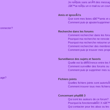
Je reÃ§ois sans arrÃªt des messag
Jâ€™ai reÃ§u un e-mail ou un courr
Amis et ignorÃ©s
Que sont mes listes dâ€™amis et
Comment puis-je ajouter/supprimer
connecter?
Recherche dans les forums
Comment rechercher dans les for
Pourquoi ma recherche ne renvoie
Pourquoi ma recherche retourne u
Comment rechercher des membre
Comment puis-je trouver mes prop
Surveillance des sujets et favoris
Quelle est la diffÃ©rence entre les f
Comment surveiller des forums ou 
Comment puis-je supprimer mes sur
ssage?
Fichiers joints
Quelles fichiers joints sont autori
Comment trouver tous mes fichiers 
Concernant phpBB 3
Qui sont les auteurs de ce forum?
Pourquoi la fonctionnalitÃ© X nâ€™
Qui contacter pour les abus ou le