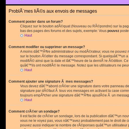
ProblÃ¨mes liÃ©s aux envois de messages
Comment poster dans un forum?
Cliquez sur le bouton adÃ©quat (Nouveau ou RÃ©pondre) sur la page 
bas des pages des forums et des sujets, exemple: Vous
pouvez
poste
Haut
Comment modifier ou supprimer un message?
A moins dâ€™Ãªtre administrateur ou modÃ©rateur, vous ne pouvez m
sur le bouton
Ã©diter
du message correspondant. Si quelquâ€™un a d
modifiÃ© ainsi que la date et lâ€™heure de la derniÃ¨re Ã©dition. C
quâ€™ils ont modifiÃ© le message. Notez que les utilisateurs ne p
Haut
Comment ajouter une signature Ã mes messages?
Vous devez dâ€™abord crÃ©er une signature dans votre panneau de 
signature par dÃ©faut Ã tous vos messages en activant la case corr
toujours empÃªcher une signature dâ€™Ãªtre ajoutÃ©e Ã un messa
Haut
Comment crÃ©er un sondage?
Il est facile de crÃ©er un sondage, lors de la publication dâ€™un no
vous ne le voyez pas, vous nâ€™avez probablement pas le droit de cr
pouvez aussi indiquer le nombre de rÃ©ponses quâ€™un utilisateur peu