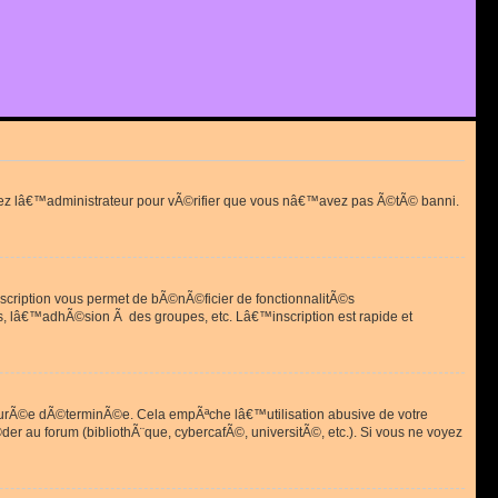
actez lâ€™administrateur pour vÃ©rifier que vous nâ€™avez pas Ã©tÃ© banni.
scription vous permet de bÃ©nÃ©ficier de fonctionnalitÃ©s
, lâ€™adhÃ©sion Ã des groupes, etc. Lâ€™inscription est rapide et
durÃ©e dÃ©terminÃ©e. Cela empÃªche lâ€™utilisation abusive de votre
r au forum (bibliothÃ¨que, cybercafÃ©, universitÃ©, etc.). Si vous ne voyez