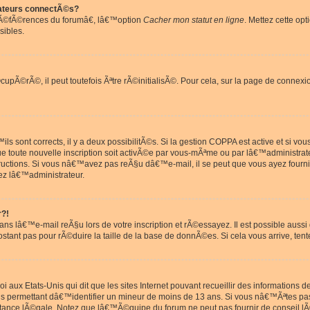
ateurs connectÃ©s?
rÃ©fÃ©rences du forumâ€, lâ€™option
Cacher mon statut en ligne
. Mettez cette opt
sibles.
pÃ©rÃ©, il peut toutefois Ãªtre rÃ©initialisÃ©. Pour cela, sur la page de connexi
ls sont corrects, il y a deux possibilitÃ©s. Si la gestion COPPA est active et si v
que toute nouvelle inscription soit activÃ©e par vous-mÃªme ou par lâ€™administrat
tructions. Si vous nâ€™avez pas reÃ§u dâ€™e-mail, il se peut que vous ayez fourni
ez lâ€™administrateur.
r?!
s lâ€™e-mail reÃ§u lors de votre inscription et rÃ©essayez. Il est possible aus
postant pas pour rÃ©duire la taille de la base de donnÃ©es. Si cela vous arrive, tent
oi aux Etats-Unis qui dit que les sites Internet pouvant recueillir des information
ons permettant dâ€™identifier un mineur de moins de 13 ans. Si vous nâ€™Ãªtes p
istance lÃ©gale. Notez que lâ€™Ã©quipe du forum ne peut pas fournir de conseil lÃ