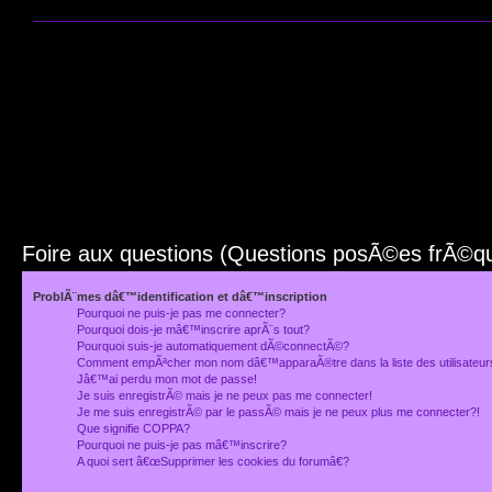
Foire aux questions (Questions posÃ©es frÃ©
ProblÃ¨mes dâ€™identification et dâ€™inscription
Pourquoi ne puis-je pas me connecter?
Pourquoi dois-je mâ€™inscrire aprÃ¨s tout?
Pourquoi suis-je automatiquement dÃ©connectÃ©?
Comment empÃªcher mon nom dâ€™apparaÃ®tre dans la liste des utilisateu
Jâ€™ai perdu mon mot de passe!
Je suis enregistrÃ© mais je ne peux pas me connecter!
Je me suis enregistrÃ© par le passÃ© mais je ne peux plus me connecter?!
Que signifie COPPA?
Pourquoi ne puis-je pas mâ€™inscrire?
A quoi sert â€œSupprimer les cookies du forumâ€?