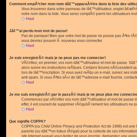
Comment empÃªcher mon nom dâ€™apparaÃ®tre dans la liste des utilis
Vous trouverez dans votre panneau de lâ€™utilisateur, onglet â€œP
votre nom dans la liste. Vous serez comptÃ© parmi les utilisateurs invi
Haut
Jâ€™ai perdu mon mot de passe!
Pas de panique! Bien que votre mot de passe ne puisse pas Ãªtre rÃ©cu
vous devriez pouvoir Ã nouveau vous connecter.
Haut
Je suis enregistrÃ© mais je ne peux pas me connecter!
VÃ©rifiez, en premier, vos nom dâ€™utilisateur et mot de passe. Sâ€™i
alors suivre les instructions reÃ§ues. Certains forums nÃ©cessitent 
lors de lâ€™inscription. Si vous avez reÃ§u un e-mail, suivez ses ins
anti-spam. Si vous Ãªtes sÃ»r de lâ€™adresse e-mail fournie, contact
Haut
Je me suis enregistrÃ© par le passÃ© mais je ne peux plus me connecte
Commencez par vÃ©rifier vos nom dâ€™utilisateur et mot de passe dan
effet, il est courant de supprimer rÃ©guliÃ¨rement les utilisateurs ne 
Haut
Que signifie COPPA?
COPPA (ou
Child Online Privacy and Protection Act
de 1998) est une l
parents (ou dâ€™un tuteur lÃ©gal) pour la collecte de ces informati
site Internet auquel vous tentez de vous inscrire, demandez une ass