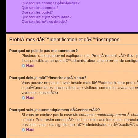
Que sont les annonces gÃ©nÃ©rales?
Que sont les annonces?
Que sont les post-it?
Que sont les sujets verrouillÃ©s?
Que sont les icÃ´nes de sujet?
ProblÃ¨mes dâ€™identification et dâ€™inscription
Pourquoi ne puis-je pas me connecter?
Plusieurs raisons peuvent expliquer cela. PremiÃ¨rement, vÃ©rifiez 
Il est possible aussi que lâ€™administrateur ait une erreur de configu
Haut
Pourquoi dois-je mâ€™inscrire aprÃ¨s tout?
Vous pouvez ne pas en avoir besoin mais lâ€™administrateur peut dÃ©
supplÃ©mentaires inaccessibles aux visiteurs comme les avatars pe
vivement conseillÃ©e.
Haut
Pourquoi suis-je automatiquement dÃ©connectÃ©?
Si vous ne cochez pas la case
Me connecter automatiquement Ã chaq
compte. Pour rester connectÃ©, cochez cette case lors de la connexi
pas cette case, cela signifie que lâ€™administrateur a dÃ©sactivÃ© ce
Haut