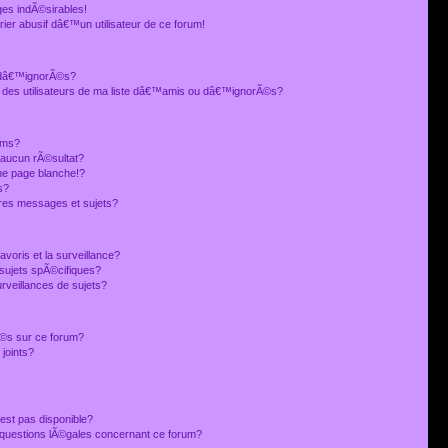
es indÃ©sirables!
ier abusif dâ€™un utilisateur de ce forum!
 dâ€™ignorÃ©s?
 des utilisateurs de ma liste dâ€™amis ou dâ€™ignorÃ©s?
ums?
 aucun rÃ©sultat?
ne page blanche!?
s?
res messages et sujets?
avoris et la surveillance?
sujets spÃ©cifiques?
veillances de sujets?
sÃ©s sur ce forum?
joints?
est pas disponible?
s questions lÃ©gales concernant ce forum?