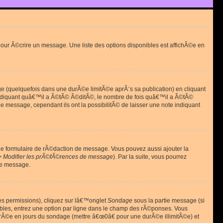
ur Ã©crire un message. Une liste des options disponibles est affichÃ©e en
(quelquefois dans une durÃ©e limitÃ©e aprÃ¨s sa publication) en cliquant
diquant quâ€™il a Ã©tÃ© Ã©ditÃ©, le nombre de fois quâ€™il a Ã©tÃ©
message, cependant ils ont la possibilitÃ© de laisser une note indiquant
le formulaire de rÃ©daction de message. Vous pouvez aussi ajouter la
> Modifier les prÃ©fÃ©rences de message
). Par la suite, vous pourrez
de message.
es permissions), cliquez sur lâ€™onglet
Sondage
sous la partie message (si
ibles, entrez une option par ligne dans le champ des rÃ©ponses. Vous
durÃ©e en jours du sondage (mettre â€œ0â€ pour une durÃ©e illimitÃ©e) et