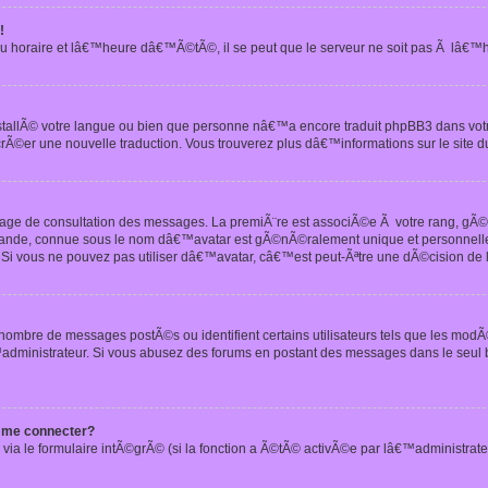
!
u horaire et lâ€™heure dâ€™Ã©tÃ©, il se peut que le serveur ne soit pas Ã lâ€™
nstallÃ© votre langue ou bien que personne nâ€™a encore traduit phpBB3 dans vo
crÃ©er une nouvelle traduction. Vous trouverez plus dâ€™informations sur le site d
 page de consultation des messages. La premiÃ¨re est associÃ©e Ã votre rang, gÃ
 grande, connue sous le nom dâ€™avatar est gÃ©nÃ©ralement unique et personnell
n. Si vous ne pouvez pas utiliser dâ€™avatar, câ€™est peut-Ãªtre une dÃ©cision de
 nombre de messages postÃ©s ou identifient certains utilisateurs tels que les mod
administrateur. Si vous abusez des forums en postant des messages dans le seul
 me connecter?
via le formulaire intÃ©grÃ© (si la fonction a Ã©tÃ© activÃ©e par lâ€™administrate