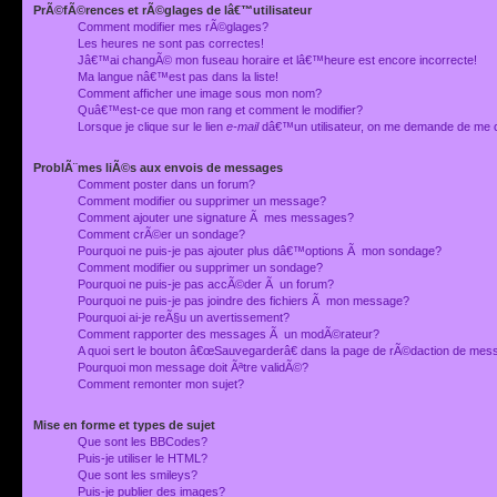
PrÃ©fÃ©rences et rÃ©glages de lâ€™utilisateur
Comment modifier mes rÃ©glages?
Les heures ne sont pas correctes!
Jâ€™ai changÃ© mon fuseau horaire et lâ€™heure est encore incorrecte!
Ma langue nâ€™est pas dans la liste!
Comment afficher une image sous mon nom?
Quâ€™est-ce que mon rang et comment le modifier?
Lorsque je clique sur le lien
e-mail
dâ€™un utilisateur, on me demande de me 
ProblÃ¨mes liÃ©s aux envois de messages
Comment poster dans un forum?
Comment modifier ou supprimer un message?
Comment ajouter une signature Ã mes messages?
Comment crÃ©er un sondage?
Pourquoi ne puis-je pas ajouter plus dâ€™options Ã mon sondage?
Comment modifier ou supprimer un sondage?
Pourquoi ne puis-je pas accÃ©der Ã un forum?
Pourquoi ne puis-je pas joindre des fichiers Ã mon message?
Pourquoi ai-je reÃ§u un avertissement?
Comment rapporter des messages Ã un modÃ©rateur?
A quoi sert le bouton â€œSauvegarderâ€ dans la page de rÃ©daction de me
Pourquoi mon message doit Ãªtre validÃ©?
Comment remonter mon sujet?
Mise en forme et types de sujet
Que sont les BBCodes?
Puis-je utiliser le HTML?
Que sont les smileys?
Puis-je publier des images?