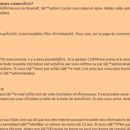
ateurs connectÃ©s?
rÃ©fÃ©rences du forumâ€, lâ€™option
Cacher mon statut en ligne
. Mettez cette opt
sibles.
pÃ©rÃ©, il peut toutefois Ãªtre rÃ©initialisÃ©. Pour cela, sur la page de connexi
ls sont corrects, il y a deux possibilitÃ©s. Si la gestion COPPA est active et si v
que toute nouvelle inscription soit activÃ©e par vous-mÃªme ou par lâ€™administrat
tructions. Si vous nâ€™avez pas reÃ§u dâ€™e-mail, il se peut que vous ayez fourni
ez lâ€™administrateur.
r?!
s lâ€™e-mail reÃ§u lors de votre inscription et rÃ©essayez. Il est possible aus
postant pas pour rÃ©duire la taille de la base de donnÃ©es. Si cela vous arrive, tent
oi aux Etats-Unis qui dit que les sites Internet pouvant recueillir des information
ons permettant dâ€™identifier un mineur de moins de 13 ans. Si vous nâ€™Ãªtes p
istance lÃ©gale. Notez que lâ€™Ã©quipe du forum ne peut pas fournir de conseil lÃ