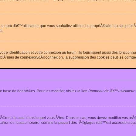
erdit le nom dâ€™utilisateur que vous souhaitez utiliser. Le propriÃ©taire du site
s.
re identification et votre connexion au forum. Ils fournissent aussi des fonctionn
oblÃ¨mes de connexion/dÃ©connexion, la suppression des cookies peut les corrige
e base de donnÃ©es. Pour les modifier, visitez le lien
Panneau de lâ€™utilisateur
iffÃ©rent de celui dans lequel vous Ãªtes. Dans ce cas, vous devez modifier vos pr
fication du fuseau horaire, comme la plupart des rÃ©glages nâ€™est accessible quâ