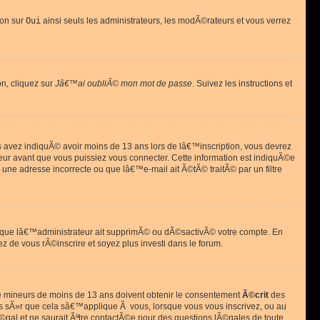
ion sur
Oui
ainsi seuls les administrateurs, les modÃ©rateurs et vous verrez
on, cliquez sur
Jâ€™ai oubliÃ© mon mot de passe
. Suivez les instructions et
ous avez indiquÃ© avoir moins de 13 ans lors de lâ€™inscription, vous devrez
eur avant que vous puissiez vous connecter. Cette information est indiquÃ©e
 une adresse incorrecte ou que lâ€™e-mail ait Ã©tÃ© traitÃ© par un filtre
si que lâ€™administrateur ait supprimÃ© ou dÃ©sactivÃ© votre compte. En
ez de vous rÃ©inscrire et soyez plus investi dans le forum.
s de mineurs de moins de 13 ans doivent obtenir le consentement
Ã©crit
des
as sÃ»r que cela sâ€™applique Ã vous, lorsque vous vous inscrivez, ou au
©gal et ne saurait Ãªtre contactÃ©e pour des questions lÃ©gales de toute