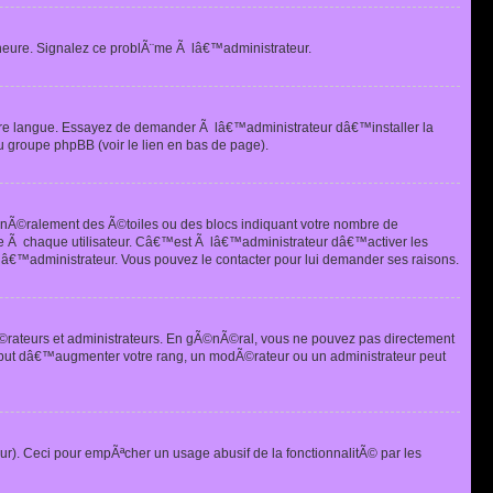
heure. Signalez ce problÃ¨me Ã lâ€™administrateur.
tre langue. Essayez de demander Ã lâ€™administrateur dâ€™installer la
u groupe phpBB (voir le lien en bas de page).
©nÃ©ralement des Ã©toiles ou des blocs indiquant votre nombre de
e Ã chaque utilisateur. Câ€™est Ã lâ€™administrateur dâ€™activer les
 lâ€™administrateur. Vous pouvez le contacter pour lui demander ses raisons.
Ã©rateurs et administrateurs. En gÃ©nÃ©ral, vous ne pouvez pas directement
 but dâ€™augmenter votre rang, un modÃ©rateur ou un administrateur peut
ur). Ceci pour empÃªcher un usage abusif de la fonctionnalitÃ© par les