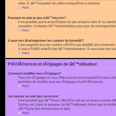
sorte, Ã lâ€™exception de celles soulignÃ©es ci-dessous.
Haut
Pourquoi ne puis-je pas mâ€™inscrire?
Il est possible que le propriÃ©taire du site ait banni votre IP ou int
nouvelles. Contactez lâ€™administrateur pour plus de renseignement
Haut
A quoi sert â€œSupprimer les cookies du forumâ€?
Cela supprime tous les cookies crÃ©Ã©s par phpBB3 qui conservent vot
si cela a Ã©tÃ© activÃ© par lâ€™administrateur. Si vous avez des pr
Haut
PrÃ©fÃ©rences et rÃ©glages de lâ€™utilisateur
Comment modifier mes rÃ©glages?
Tous vos rÃ©glages (si vous Ãªtes inscrit) sont enregistrÃ©s dans notr
permettra de modifier tous vos rÃ©glages et prÃ©fÃ©rences.
Haut
Les heures ne sont pas correctes!
Il est possible que lâ€™heure affichÃ©e soit sur un fuseau horaire d
Sydney, etc.) dans le panneau de lâ€™utilisateur. Notez que la modi
câ€™est le bon moment pour le faire.
Haut