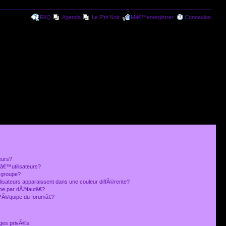
FAQ
Agenda
Le P'tit Noir
Mâ€™enregistrer
Connexion
eurs?
€™utilisateurs?
 groupe?
lisateurs apparaissent dans une couleur diffÃ©rente?
 par dÃ©fautâ€?
Ã©quipe du forumâ€?
ges privÃ©s!