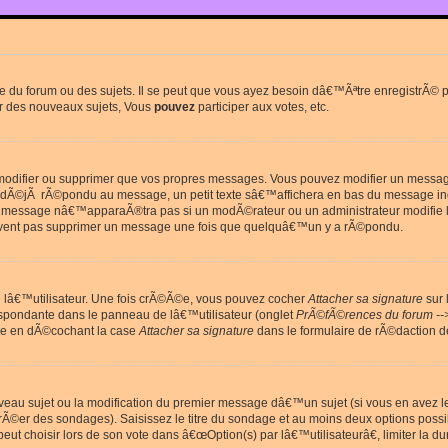
du forum ou des sujets. Il se peut que vous ayez besoin dâ€™Ãªtre enregistrÃ© po
r des nouveaux sujets, Vous
pouvez
participer aux votes, etc.
odifier ou supprimer que vos propres messages. Vous pouvez modifier un message 
Ã©jÃ rÃ©pondu au message, un petit texte sâ€™affichera en bas du message in
e message nâ€™apparaÃ®tra pas si un modÃ©rateur ou un administrateur modifie le 
euvent pas supprimer un message une fois que quelquâ€™un y a rÃ©pondu.
lâ€™utilisateur. Une fois crÃ©Ã©e, vous pouvez cocher
Attacher sa signature
sur 
espondante dans le panneau de lâ€™utilisateur (onglet
PrÃ©fÃ©rences du forum --
ge en dÃ©cochant la case
Attacher sa signature
dans le formulaire de rÃ©daction 
uveau sujet ou la modification du premier message dâ€™un sujet (si vous en avez l
Ã©er des sondages). Saisissez le titre du sondage et au moins deux options poss
t choisir lors de son vote dans â€œOption(s) par lâ€™utilisateurâ€, limiter la 