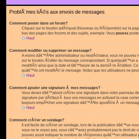
ProblÃ¨mes liÃ©s aux envois de messages
Comment poster dans un forum?
Cliquez sur le bouton adÃ©quat (Nouveau ou RÃ©pondre) sur la page 
bas des pages des forums et des sujets, exemple: Vous
pouvez
poste
Haut
Comment modifier ou supprimer un message?
A moins dâ€™Ãªtre administrateur ou modÃ©rateur, vous ne pouvez m
sur le bouton
Ã©diter
du message correspondant. Si quelquâ€™un a d
modifiÃ© ainsi que la date et lâ€™heure de la derniÃ¨re Ã©dition. C
quâ€™ils ont modifiÃ© le message. Notez que les utilisateurs ne p
Haut
Comment ajouter une signature Ã mes messages?
Vous devez dâ€™abord crÃ©er une signature dans votre panneau de 
signature par dÃ©faut Ã tous vos messages en activant la case corr
toujours empÃªcher une signature dâ€™Ãªtre ajoutÃ©e Ã un messa
Haut
Comment crÃ©er un sondage?
Il est facile de crÃ©er un sondage, lors de la publication dâ€™un no
vous ne le voyez pas, vous nâ€™avez probablement pas le droit de cr
pouvez aussi indiquer le nombre de rÃ©ponses quâ€™un utilisateur peu