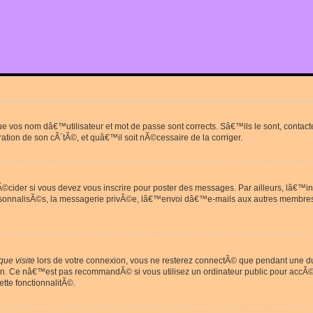
que vos nom dâ€™utilisateur et mot de passe sont corrects. Sâ€™ils le sont, cont
ration de son cÃ´tÃ©, et quâ€™il soit nÃ©cessaire de la corriger.
cider si vous devez vous inscrire pour poster des messages. Par ailleurs, lâ€™in
rsonnalisÃ©s, la messagerie privÃ©e, lâ€™envoi dâ€™e-mails aux autres membres
ue visite
lors de votre connexion, vous ne resterez connectÃ© que pendant une 
on. Ce nâ€™est pas recommandÃ© si vous utilisez un ordinateur public pour accÃ©de
tte fonctionnalitÃ©.