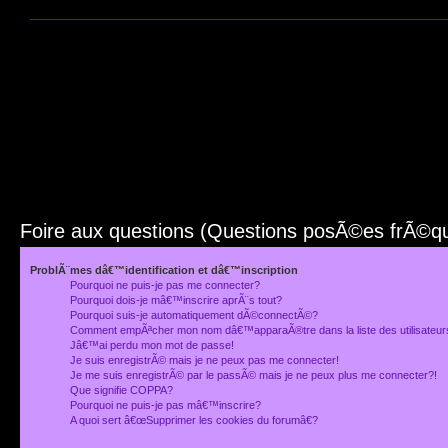
Foire aux questions (Questions posÃ©es frÃ©
ProblÃ¨mes dâ€™identification et dâ€™inscription
Pourquoi ne puis-je pas me connecter?
Pourquoi dois-je mâ€™inscrire aprÃ¨s tout?
Pourquoi suis-je automatiquement dÃ©connectÃ©?
Comment empÃªcher mon nom dâ€™apparaÃ®tre dans la liste des utilisateu
Jâ€™ai perdu mon mot de passe!
Je suis enregistrÃ© mais je ne peux pas me connecter!
Je me suis enregistrÃ© par le passÃ© mais je ne peux plus me connecter?!
Que signifie COPPA?
Pourquoi ne puis-je pas mâ€™inscrire?
A quoi sert â€œSupprimer les cookies du forumâ€?