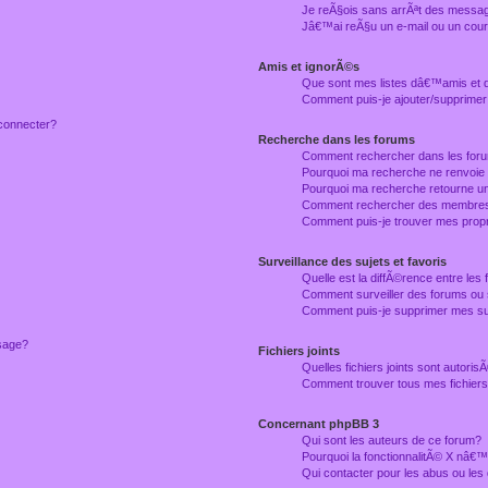
Je reÃ§ois sans arrÃªt des messag
Jâ€™ai reÃ§u un e-mail ou un courr
Amis et ignorÃ©s
Que sont mes listes dâ€™amis et
Comment puis-je ajouter/supprimer
connecter?
Recherche dans les forums
Comment rechercher dans les for
Pourquoi ma recherche ne renvoie
Pourquoi ma recherche retourne u
Comment rechercher des membre
Comment puis-je trouver mes prop
Surveillance des sujets et favoris
Quelle est la diffÃ©rence entre les f
Comment surveiller des forums ou 
Comment puis-je supprimer mes sur
ssage?
Fichiers joints
Quelles fichiers joints sont autori
Comment trouver tous mes fichiers 
Concernant phpBB 3
Qui sont les auteurs de ce forum?
Pourquoi la fonctionnalitÃ© X nâ€™
Qui contacter pour les abus ou le