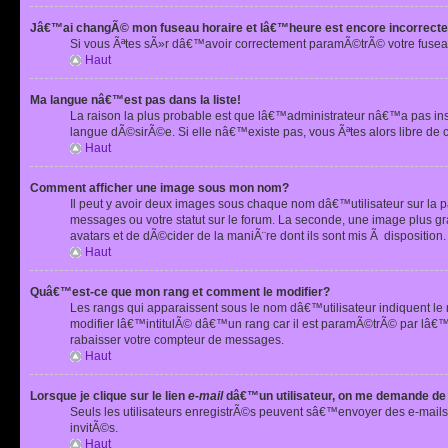
Jâ€™ai changÃ© mon fuseau horaire et lâ€™heure est encore incorrecte
Si vous Ãªtes sÃ»r dâ€™avoir correctement paramÃ©trÃ© votre fusea
Haut
Ma langue nâ€™est pas dans la liste!
La raison la plus probable est que lâ€™administrateur nâ€™a pas i
langue dÃ©sirÃ©e. Si elle nâ€™existe pas, vous Ãªtes alors libre de 
Haut
Comment afficher une image sous mon nom?
Il peut y avoir deux images sous chaque nom dâ€™utilisateur sur la
messages ou votre statut sur le forum. La seconde, une image plus
avatars et de dÃ©cider de la maniÃ¨re dont ils sont mis Ã dispositio
Haut
Quâ€™est-ce que mon rang et comment le modifier?
Les rangs qui apparaissent sous le nom dâ€™utilisateur indiquent le
modifier lâ€™intitulÃ© dâ€™un rang car il est paramÃ©trÃ© par lâ€™
rabaisser votre compteur de messages.
Haut
Lorsque je clique sur le lien
e-mail
dâ€™un utilisateur, on me demande de
Seuls les utilisateurs enregistrÃ©s peuvent sâ€™envoyer des e-mails 
invitÃ©s.
Haut