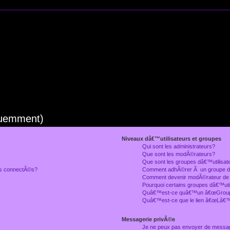
quemment)
Niveaux dâ€™utilisateurs et groupes
Qui sont les administrateurs?
Que sont les modÃ©rateurs?
Que sont les groupes dâ€™utilisat
rs connectÃ©s?
Comment adhÃ©rer Ã un groupe dâ
Comment devenir modÃ©rateur de
Pourquoi certains groupes dâ€™uti
Quâ€™est-ce quâ€™un â€œGroupe
Quâ€™est-ce que le lien â€œLâ€™
Messagerie privÃ©e
Je ne peux pas envoyer de messa