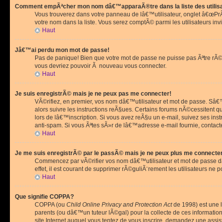
Comment empÃªcher mon nom dâ€™apparaÃ®tre dans la liste des utilis
Vous trouverez dans votre panneau de lâ€™utilisateur, onglet â€œP
votre nom dans la liste. Vous serez comptÃ© parmi les utilisateurs invi
Haut
Jâ€™ai perdu mon mot de passe!
Pas de panique! Bien que votre mot de passe ne puisse pas Ãªtre rÃ©cu
vous devriez pouvoir Ã nouveau vous connecter.
Haut
Je suis enregistrÃ© mais je ne peux pas me connecter!
VÃ©rifiez, en premier, vos nom dâ€™utilisateur et mot de passe. Sâ€™i
alors suivre les instructions reÃ§ues. Certains forums nÃ©cessitent 
lors de lâ€™inscription. Si vous avez reÃ§u un e-mail, suivez ses ins
anti-spam. Si vous Ãªtes sÃ»r de lâ€™adresse e-mail fournie, contact
Haut
Je me suis enregistrÃ© par le passÃ© mais je ne peux plus me connecte
Commencez par vÃ©rifier vos nom dâ€™utilisateur et mot de passe dan
effet, il est courant de supprimer rÃ©guliÃ¨rement les utilisateurs ne 
Haut
Que signifie COPPA?
COPPA (ou
Child Online Privacy and Protection Act
de 1998) est une l
parents (ou dâ€™un tuteur lÃ©gal) pour la collecte de ces informati
site Internet auquel vous tentez de vous inscrire, demandez une ass