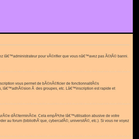
actez lâ€™administrateur pour vÃ©rifier que vous nâ€™avez pas Ã©tÃ© banni.
scription vous permet de bÃ©nÃ©ficier de fonctionnalitÃ©s
, lâ€™adhÃ©sion Ã des groupes, etc. Lâ€™inscription est rapide et
durÃ©e dÃ©terminÃ©e. Cela empÃªche lâ€™utilisation abusive de votre
r au forum (bibliothÃ¨que, cybercafÃ©, universitÃ©, etc.). Si vous ne voyez