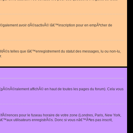
 peut Ã©galement avoir dÃ©sactivÃ© lâ€™inscription pour en empÃªcher de
alitÃ©s telles que lâ€™enregistrement du statut des messages, lu ou non-lu,
r.
(gÃ©nÃ©ralement affichÃ© en haut de toutes les pages du forum). Cela vous
Ã©fÃ©rences pour le fuseau horaire de votre zone (Londres, Paris, New York,
€™aux utilisateurs enregistrÃ©s. Donc si vous nâ€™Ãªtes pas inscrit,