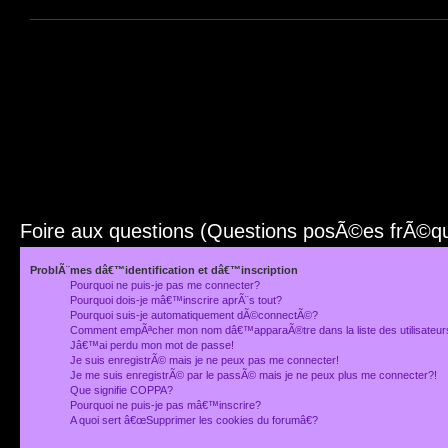
Foire aux questions (Questions posÃ©es frÃ©
ProblÃ¨mes dâ€™identification et dâ€™inscription
Pourquoi ne puis-je pas me connecter?
Pourquoi dois-je mâ€™inscrire aprÃ¨s tout?
Pourquoi suis-je automatiquement dÃ©connectÃ©?
Comment empÃªcher mon nom dâ€™apparaÃ®tre dans la liste des utilisateu
Jâ€™ai perdu mon mot de passe!
Je suis enregistrÃ© mais je ne peux pas me connecter!
Je me suis enregistrÃ© par le passÃ© mais je ne peux plus me connecter?!
Que signifie COPPA?
Pourquoi ne puis-je pas mâ€™inscrire?
A quoi sert â€œSupprimer les cookies du forumâ€?