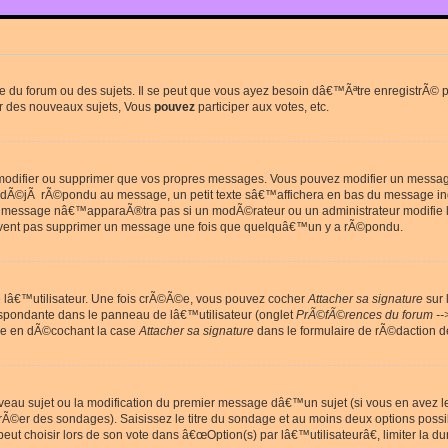
du forum ou des sujets. Il se peut que vous ayez besoin dâ€™Ãªtre enregistrÃ© po
r des nouveaux sujets, Vous
pouvez
participer aux votes, etc.
odifier ou supprimer que vos propres messages. Vous pouvez modifier un message 
Ã©jÃ rÃ©pondu au message, un petit texte sâ€™affichera en bas du message in
e message nâ€™apparaÃ®tra pas si un modÃ©rateur ou un administrateur modifie le 
euvent pas supprimer un message une fois que quelquâ€™un y a rÃ©pondu.
lâ€™utilisateur. Une fois crÃ©Ã©e, vous pouvez cocher
Attacher sa signature
sur 
espondante dans le panneau de lâ€™utilisateur (onglet
PrÃ©fÃ©rences du forum --
ge en dÃ©cochant la case
Attacher sa signature
dans le formulaire de rÃ©daction 
uveau sujet ou la modification du premier message dâ€™un sujet (si vous en avez l
Ã©er des sondages). Saisissez le titre du sondage et au moins deux options poss
t choisir lors de son vote dans â€œOption(s) par lâ€™utilisateurâ€, limiter la 