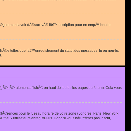
 peut Ã©galement avoir dÃ©sactivÃ© lâ€™inscription pour en empÃªcher de
alitÃ©s telles que lâ€™enregistrement du statut des messages, lu ou non-lu,
r.
(gÃ©nÃ©ralement affichÃ© en haut de toutes les pages du forum). Cela vous
Ã©fÃ©rences pour le fuseau horaire de votre zone (Londres, Paris, New York,
€™aux utilisateurs enregistrÃ©s. Donc si vous nâ€™Ãªtes pas inscrit,