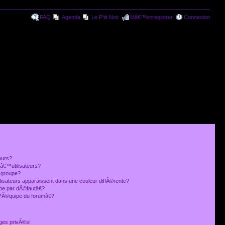
FAQ
Agenda
Le P'tit Noir
Mâ€™enregistrer
Connexion
eurs?
€™utilisateurs?
 groupe?
lisateurs apparaissent dans une couleur diffÃ©rente?
 par dÃ©fautâ€?
Ã©quipe du forumâ€?
ges privÃ©s!