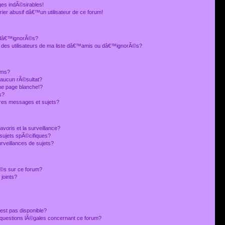
es indÃ©sirables!
ier abusif dâ€™un utilisateur de ce forum!
 dâ€™ignorÃ©s?
 des utilisateurs de ma liste dâ€™amis ou dâ€™ignorÃ©s?
ums?
 aucun rÃ©sultat?
ne page blanche!?
s?
res messages et sujets?
avoris et la surveillance?
sujets spÃ©cifiques?
veillances de sujets?
sÃ©s sur ce forum?
joints?
est pas disponible?
s questions lÃ©gales concernant ce forum?