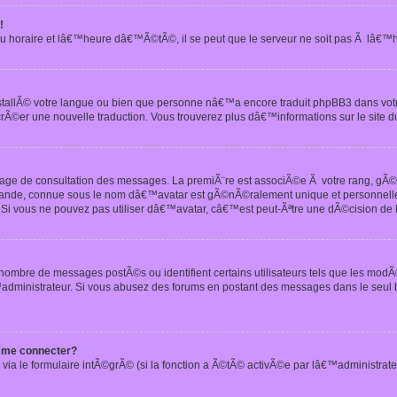
!
u horaire et lâ€™heure dâ€™Ã©tÃ©, il se peut que le serveur ne soit pas Ã lâ€™
nstallÃ© votre langue ou bien que personne nâ€™a encore traduit phpBB3 dans vo
crÃ©er une nouvelle traduction. Vous trouverez plus dâ€™informations sur le site d
 page de consultation des messages. La premiÃ¨re est associÃ©e Ã votre rang, gÃ
 grande, connue sous le nom dâ€™avatar est gÃ©nÃ©ralement unique et personnell
n. Si vous ne pouvez pas utiliser dâ€™avatar, câ€™est peut-Ãªtre une dÃ©cision de
 nombre de messages postÃ©s ou identifient certains utilisateurs tels que les mod
administrateur. Si vous abusez des forums en postant des messages dans le seul
 me connecter?
via le formulaire intÃ©grÃ© (si la fonction a Ã©tÃ© activÃ©e par lâ€™administrate