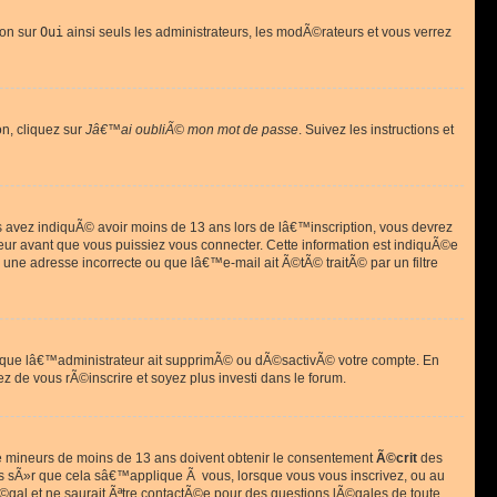
ion sur
Oui
ainsi seuls les administrateurs, les modÃ©rateurs et vous verrez
on, cliquez sur
Jâ€™ai oubliÃ© mon mot de passe
. Suivez les instructions et
ous avez indiquÃ© avoir moins de 13 ans lors de lâ€™inscription, vous devrez
eur avant que vous puissiez vous connecter. Cette information est indiquÃ©e
 une adresse incorrecte ou que lâ€™e-mail ait Ã©tÃ© traitÃ© par un filtre
si que lâ€™administrateur ait supprimÃ© ou dÃ©sactivÃ© votre compte. En
ez de vous rÃ©inscrire et soyez plus investi dans le forum.
s de mineurs de moins de 13 ans doivent obtenir le consentement
Ã©crit
des
as sÃ»r que cela sâ€™applique Ã vous, lorsque vous vous inscrivez, ou au
©gal et ne saurait Ãªtre contactÃ©e pour des questions lÃ©gales de toute