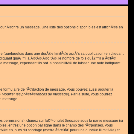
ur Ã©crire un message. Une liste des options disponibles est affichÃ©e en
(quelquefois dans une durÃ©e limitÃ©e aprÃ¨s sa publication) en cliquant
diquant quâ€™il a Ã©tÃ© Ã©ditÃ©, le nombre de fois quâ€™il a Ã©tÃ©
message, cependant ils ont la possibilitÃ© de laisser une note indiquant
le formulaire de rÃ©daction de message. Vous pouvez aussi ajouter la
> Modifier les prÃ©fÃ©rences de message
). Par la suite, vous pourrez
de message.
es permissions), cliquez sur lâ€™onglet
Sondage
sous la partie message (si
ibles, entrez une option par ligne dans le champ des rÃ©ponses. Vous
durÃ©e en jours du sondage (mettre â€œ0â€ pour une durÃ©e illimitÃ©e) et