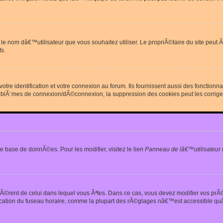
erdit le nom dâ€™utilisateur que vous souhaitez utiliser. Le propriÃ©taire du site
s.
re identification et votre connexion au forum. Ils fournissent aussi des fonctionn
oblÃ¨mes de connexion/dÃ©connexion, la suppression des cookies peut les corrige
e base de donnÃ©es. Pour les modifier, visitez le lien
Panneau de lâ€™utilisateur
iffÃ©rent de celui dans lequel vous Ãªtes. Dans ce cas, vous devez modifier vos pr
fication du fuseau horaire, comme la plupart des rÃ©glages nâ€™est accessible quâ