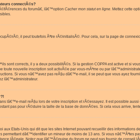
ateurs connectÃ©s?
rÃ©fÃ©rences du forumâ€, lâ€™option
Cacher mon statut en ligne
. Mettez cette opt
sibles.
pÃ©rÃ©, il peut toutefois Ãªtre rÃ©initialisÃ©. Pour cela, sur la page de connexi
ls sont corrects, il y a deux possibilitÃ©s. Si la gestion COPPA est active et si v
que toute nouvelle inscription soit activÃ©e par vous-mÃªme ou par lâ€™administrat
tructions. Si vous nâ€™avez pas reÃ§u dâ€™e-mail, il se peut que vous ayez fourni
ez lâ€™administrateur.
r?!
s lâ€™e-mail reÃ§u lors de votre inscription et rÃ©essayez. Il est possible aus
postant pas pour rÃ©duire la taille de la base de donnÃ©es. Si cela vous arrive, tent
oi aux Etats-Unis qui dit que les sites Internet pouvant recueillir des information
ons permettant dâ€™identifier un mineur de moins de 13 ans. Si vous nâ€™Ãªtes p
istance lÃ©gale. Notez que lâ€™Ã©quipe du forum ne peut pas fournir de conseil lÃ