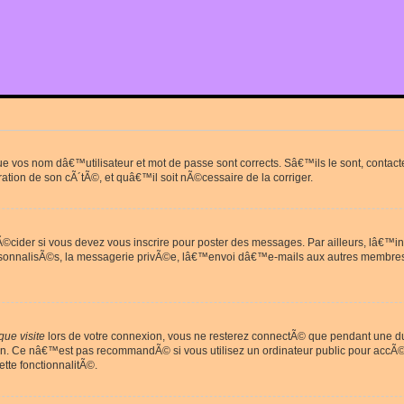
que vos nom dâ€™utilisateur et mot de passe sont corrects. Sâ€™ils le sont, cont
ration de son cÃ´tÃ©, et quâ€™il soit nÃ©cessaire de la corriger.
cider si vous devez vous inscrire pour poster des messages. Par ailleurs, lâ€™in
rsonnalisÃ©s, la messagerie privÃ©e, lâ€™envoi dâ€™e-mails aux autres membres
ue visite
lors de votre connexion, vous ne resterez connectÃ© que pendant une 
on. Ce nâ€™est pas recommandÃ© si vous utilisez un ordinateur public pour accÃ©de
tte fonctionnalitÃ©.