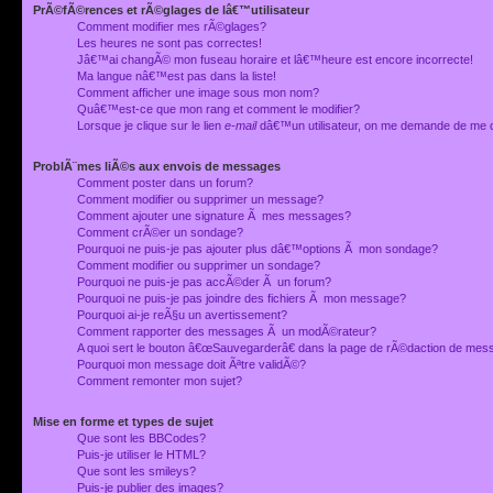
PrÃ©fÃ©rences et rÃ©glages de lâ€™utilisateur
Comment modifier mes rÃ©glages?
Les heures ne sont pas correctes!
Jâ€™ai changÃ© mon fuseau horaire et lâ€™heure est encore incorrecte!
Ma langue nâ€™est pas dans la liste!
Comment afficher une image sous mon nom?
Quâ€™est-ce que mon rang et comment le modifier?
Lorsque je clique sur le lien
e-mail
dâ€™un utilisateur, on me demande de me 
ProblÃ¨mes liÃ©s aux envois de messages
Comment poster dans un forum?
Comment modifier ou supprimer un message?
Comment ajouter une signature Ã mes messages?
Comment crÃ©er un sondage?
Pourquoi ne puis-je pas ajouter plus dâ€™options Ã mon sondage?
Comment modifier ou supprimer un sondage?
Pourquoi ne puis-je pas accÃ©der Ã un forum?
Pourquoi ne puis-je pas joindre des fichiers Ã mon message?
Pourquoi ai-je reÃ§u un avertissement?
Comment rapporter des messages Ã un modÃ©rateur?
A quoi sert le bouton â€œSauvegarderâ€ dans la page de rÃ©daction de me
Pourquoi mon message doit Ãªtre validÃ©?
Comment remonter mon sujet?
Mise en forme et types de sujet
Que sont les BBCodes?
Puis-je utiliser le HTML?
Que sont les smileys?
Puis-je publier des images?