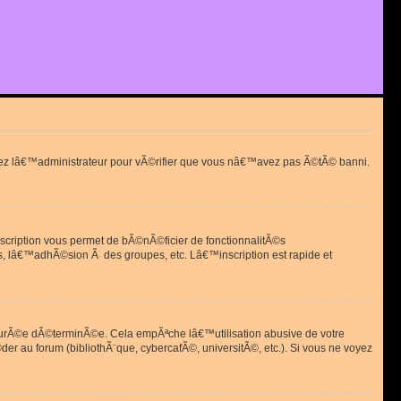
actez lâ€™administrateur pour vÃ©rifier que vous nâ€™avez pas Ã©tÃ© banni.
scription vous permet de bÃ©nÃ©ficier de fonctionnalitÃ©s
, lâ€™adhÃ©sion Ã des groupes, etc. Lâ€™inscription est rapide et
durÃ©e dÃ©terminÃ©e. Cela empÃªche lâ€™utilisation abusive de votre
r au forum (bibliothÃ¨que, cybercafÃ©, universitÃ©, etc.). Si vous ne voyez