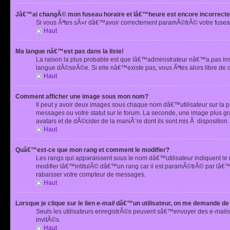
Jâ€™ai changÃ© mon fuseau horaire et lâ€™heure est encore incorrecte
Si vous Ãªtes sÃ»r dâ€™avoir correctement paramÃ©trÃ© votre fusea
Haut
Ma langue nâ€™est pas dans la liste!
La raison la plus probable est que lâ€™administrateur nâ€™a pas i
langue dÃ©sirÃ©e. Si elle nâ€™existe pas, vous Ãªtes alors libre de 
Haut
Comment afficher une image sous mon nom?
Il peut y avoir deux images sous chaque nom dâ€™utilisateur sur la
messages ou votre statut sur le forum. La seconde, une image plus
avatars et de dÃ©cider de la maniÃ¨re dont ils sont mis Ã dispositio
Haut
Quâ€™est-ce que mon rang et comment le modifier?
Les rangs qui apparaissent sous le nom dâ€™utilisateur indiquent le
modifier lâ€™intitulÃ© dâ€™un rang car il est paramÃ©trÃ© par lâ€™
rabaisser votre compteur de messages.
Haut
Lorsque je clique sur le lien
e-mail
dâ€™un utilisateur, on me demande de
Seuls les utilisateurs enregistrÃ©s peuvent sâ€™envoyer des e-mails 
invitÃ©s.
Haut