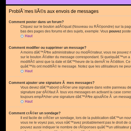
ProblÃ¨mes liÃ©s aux envois de messages
Comment poster dans un forum?
Cliquez sur le bouton adÃ©quat (Nouveau ou RÃ©pondre) sur la page 
bas des pages des forums et des sujets, exemple: Vous
pouvez
poste
Haut
Comment modifier ou supprimer un message?
A moins dâ€™Ãªtre administrateur ou modÃ©rateur, vous ne pouvez m
sur le bouton
Ã©diter
du message correspondant. Si quelquâ€™un a d
modifiÃ© ainsi que la date et lâ€™heure de la derniÃ¨re Ã©dition. C
quâ€™ils ont modifiÃ© le message. Notez que les utilisateurs ne p
Haut
Comment ajouter une signature Ã mes messages?
Vous devez dâ€™abord crÃ©er une signature dans votre panneau de 
signature par dÃ©faut Ã tous vos messages en activant la case corr
toujours empÃªcher une signature dâ€™Ãªtre ajoutÃ©e Ã un messa
Haut
Comment crÃ©er un sondage?
Il est facile de crÃ©er un sondage, lors de la publication dâ€™un no
vous ne le voyez pas, vous nâ€™avez probablement pas le droit de cr
pouvez aussi indiquer le nombre de rÃ©ponses quâ€™un utilisateur peu