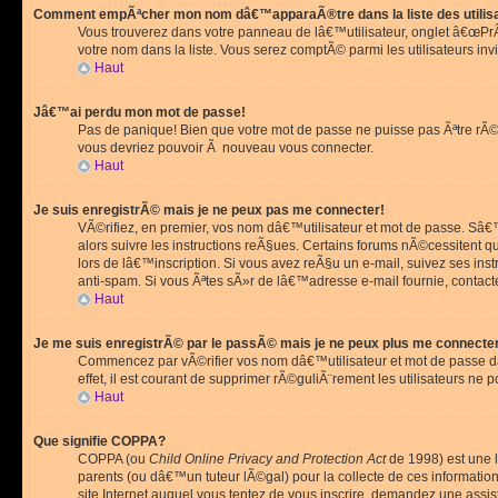
Comment empÃªcher mon nom dâ€™apparaÃ®tre dans la liste des utilis
Vous trouverez dans votre panneau de lâ€™utilisateur, onglet â€œP
votre nom dans la liste. Vous serez comptÃ© parmi les utilisateurs invi
Haut
Jâ€™ai perdu mon mot de passe!
Pas de panique! Bien que votre mot de passe ne puisse pas Ãªtre rÃ©cu
vous devriez pouvoir Ã nouveau vous connecter.
Haut
Je suis enregistrÃ© mais je ne peux pas me connecter!
VÃ©rifiez, en premier, vos nom dâ€™utilisateur et mot de passe. Sâ€™i
alors suivre les instructions reÃ§ues. Certains forums nÃ©cessitent 
lors de lâ€™inscription. Si vous avez reÃ§u un e-mail, suivez ses ins
anti-spam. Si vous Ãªtes sÃ»r de lâ€™adresse e-mail fournie, contact
Haut
Je me suis enregistrÃ© par le passÃ© mais je ne peux plus me connecte
Commencez par vÃ©rifier vos nom dâ€™utilisateur et mot de passe dan
effet, il est courant de supprimer rÃ©guliÃ¨rement les utilisateurs ne 
Haut
Que signifie COPPA?
COPPA (ou
Child Online Privacy and Protection Act
de 1998) est une l
parents (ou dâ€™un tuteur lÃ©gal) pour la collecte de ces informati
site Internet auquel vous tentez de vous inscrire, demandez une ass