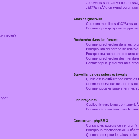
Je reÃ§ois sans arrÃªt des messag
Jâ€™ai reÃ§u un e-mail ou un courr
Amis et ignorÃ©s
Que sont mes listes dâ€™amis et
Comment puis-je ajouter/supprimer
connecter?
Recherche dans les forums
Comment rechercher dans les for
Pourquoi ma recherche ne renvoie
Pourquoi ma recherche retourne u
Comment rechercher des membre
Comment puis-je trouver mes prop
Surveillance des sujets et favoris
Quelle est la diffÃ©rence entre les f
Comment surveiller des forums ou 
Comment puis-je supprimer mes sur
ssage?
Fichiers joints
Quelles fichiers joints sont autori
Comment trouver tous mes fichiers 
Concernant phpBB 3
Qui sont les auteurs de ce forum?
Pourquoi la fonctionnalitÃ© X nâ€™
Qui contacter pour les abus ou le