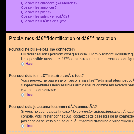
Que sont les annonces gÃ©nÃ©rales?
Que sont les annonces?
Que sont les post-it?
Que sont les sujets verrouillÃ©s?
Que sont les icÃ´nes de sujet?
ProblÃ¨mes dâ€™identification et dâ€™inscription
Pourquoi ne puis-je pas me connecter?
Plusieurs raisons peuvent expliquer cela. PremiÃ¨rement, vÃ©rifiez 
Il est possible aussi que lâ€™administrateur ait une erreur de configu
Haut
Pourquoi dois-je mâ€™inscrire aprÃ¨s tout?
Vous pouvez ne pas en avoir besoin mais lâ€™administrateur peut dÃ©
supplÃ©mentaires inaccessibles aux visiteurs comme les avatars pe
vivement conseillÃ©e.
Haut
Pourquoi suis-je automatiquement dÃ©connectÃ©?
Si vous ne cochez pas la case
Me connecter automatiquement Ã chaq
compte. Pour rester connectÃ©, cochez cette case lors de la connexi
pas cette case, cela signifie que lâ€™administrateur a dÃ©sactivÃ© ce
Haut