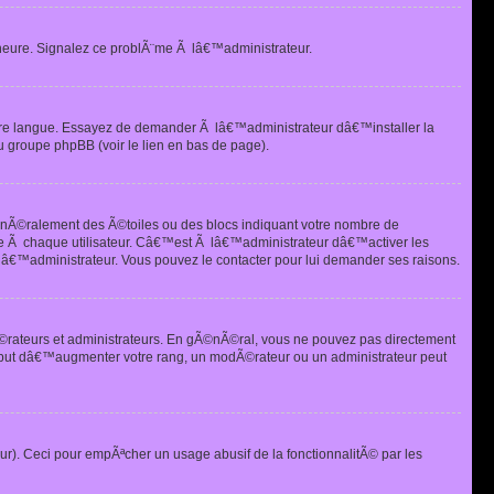
heure. Signalez ce problÃ¨me Ã lâ€™administrateur.
tre langue. Essayez de demander Ã lâ€™administrateur dâ€™installer la
u groupe phpBB (voir le lien en bas de page).
©nÃ©ralement des Ã©toiles ou des blocs indiquant votre nombre de
e Ã chaque utilisateur. Câ€™est Ã lâ€™administrateur dâ€™activer les
 lâ€™administrateur. Vous pouvez le contacter pour lui demander ses raisons.
Ã©rateurs et administrateurs. En gÃ©nÃ©ral, vous ne pouvez pas directement
 but dâ€™augmenter votre rang, un modÃ©rateur ou un administrateur peut
ur). Ceci pour empÃªcher un usage abusif de la fonctionnalitÃ© par les