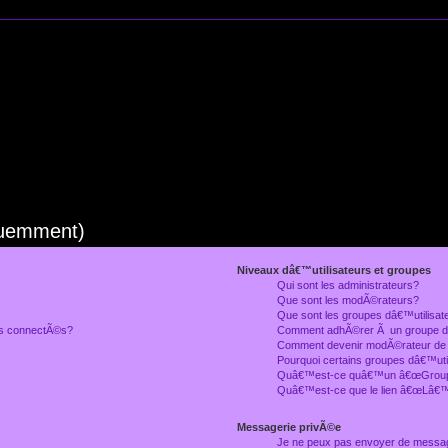
quemment)
Niveaux dâ€™utilisateurs et groupes
Qui sont les administrateurs?
Que sont les modÃ©rateurs?
Que sont les groupes dâ€™utilisat
rs connectÃ©s?
Comment adhÃ©rer Ã un groupe dâ
Comment devenir modÃ©rateur de
Pourquoi certains groupes dâ€™uti
Quâ€™est-ce quâ€™un â€œGroupe
Quâ€™est-ce que le lien â€œLâ€™
Messagerie privÃ©e
Je ne peux pas envoyer de messa