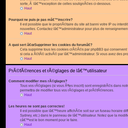
sorte, Ã lâ€™exception de celles soulignÃ©es ci-dessous.
Haut
Pourquoi ne puis-je pas mâ€™inscrire?
Il est possible que le propriÃ©taire du site ait banni votre IP ou int
nouvelles. Contactez lâ€™administrateur pour plus de renseignement
Haut
A quoi sert â€œSupprimer les cookies du forumâ€?
Cela supprime tous les cookies crÃ©Ã©s par phpBB3 qui conservent vot
si cela a Ã©tÃ© activÃ© par lâ€™administrateur. Si vous avez des pr
Haut
PrÃ©fÃ©rences et rÃ©glages de lâ€™utilisateur
Comment modifier mes rÃ©glages?
Tous vos rÃ©glages (si vous Ãªtes inscrit) sont enregistrÃ©s dans notr
permettra de modifier tous vos rÃ©glages et prÃ©fÃ©rences.
Haut
Les heures ne sont pas correctes!
Il est possible que lâ€™heure affichÃ©e soit sur un fuseau horaire d
Sydney, etc.) dans le panneau de lâ€™utilisateur. Notez que la modi
câ€™est le bon moment pour le faire.
Haut