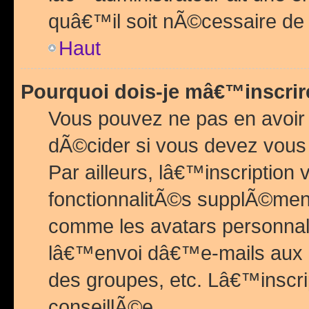
quâ€™il soit nÃ©cessaire de l
Haut
Pourquoi dois-je mâ€™inscrir
Vous pouvez ne pas en avoir
dÃ©cider si vous devez vous 
Par ailleurs, lâ€™inscriptio
fonctionnalitÃ©s supplÃ©ment
comme les avatars personnal
lâ€™envoi dâ€™e-mails aux
des groupes, etc. Lâ€™inscrip
conseillÃ©e.