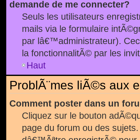
demande de me connecter?
Seuls les utilisateurs enreg
mails via le formulaire intÃ©
par lâ€™administrateur). Ce
la fonctionnalitÃ© par les inv
Haut
ProblÃ¨mes liÃ©s aux 
Comment poster dans un for
Cliquez sur le bouton adÃ©q
page du forum ou des sujets.
dâ€™Ãªtre enregistrÃ© pour 