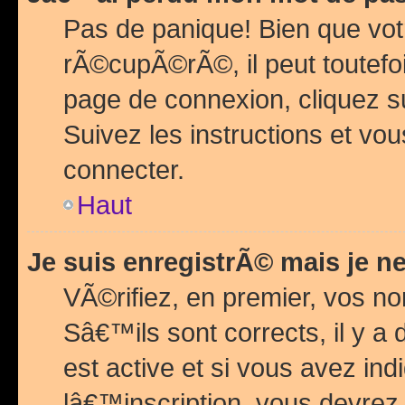
Pas de panique! Bien que vot
rÃ©cupÃ©rÃ©, il peut toutefois
page de connexion, cliquez 
Suivez les instructions et v
connecter.
Haut
Je suis enregistrÃ© mais je n
VÃ©rifiez, en premier, vos n
Sâ€™ils sont corrects, il y a
est active et si vous avez in
lâ€™inscription, vous devrez 