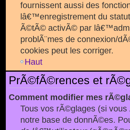
fournissent aussi des fonctio
lâ€™enregistrement du statut
Ã©tÃ© activÃ© par lâ€™admin
problÃ¨mes de connexion/dÃ©
cookies peut les corriger.
Haut
PrÃ©fÃ©rences et rÃ©gl
Comment modifier mes rÃ©gl
Tous vos rÃ©glages (si vous 
notre base de donnÃ©es. Pour 