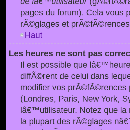
de lâ€™utilisateur
(gÃ©nÃ©ral
pages du forum). Cela vous p
rÃ©glages et prÃ©fÃ©rences
Haut
Les heures ne sont pas correc
Il est possible que lâ€™heure
diffÃ©rent de celui dans leq
modifier vos prÃ©fÃ©rences p
(Londres, Paris, New York, S
lâ€™utilisateur. Notez que la
la plupart des rÃ©glages nâ