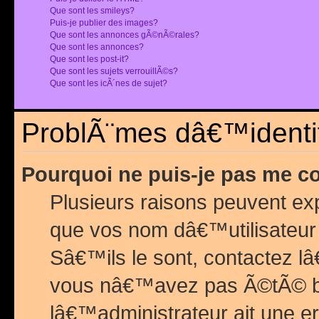
Que sont les smileys?
Puis-je publier des images?
Que sont les annonces gÃ©nÃ©rales?
Que sont les annonces?
Que sont les post-it?
Que sont les sujets verrouillÃ©s?
Que sont les icÃ´nes de sujet?
ProblÃ¨mes dâ€™identif
Pourquoi ne puis-je pas me c
Plusieurs raisons peuvent exp
que vos nom dâ€™utilisateur 
Sâ€™ils le sont, contactez l
vous nâ€™avez pas Ã©tÃ© ban
lâ€™administrateur ait une er