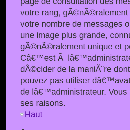
page de consultation des me
votre rang, gÃ©nÃ©ralement d
votre nombre de messages ou 
une image plus grande, conn
gÃ©nÃ©ralement unique et per
Câ€™est Ã lâ€™administrateu
dÃ©cider de la maniÃ¨re dont 
pouvez pas utiliser dâ€™ava
de lâ€™administrateur. Vous 
ses raisons.
Haut