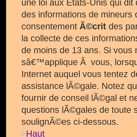
une loi aux Etats-Unis qui dit 
des informations de mineurs 
consentement
Ã©crit
des par
la collecte de ces informatio
de moins de 13 ans. Si vous
sâ€™applique Ã vous, lorsque
Internet auquel vous tentez 
assistance lÃ©gale. Notez q
fournir de conseil lÃ©gal et 
questions lÃ©gales de toute 
soulignÃ©es ci-dessous.
Haut