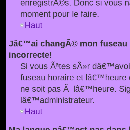
enregistrÃ©s. Donc si vous n
moment pour le faire.
Haut
Jâ€™ai changÃ© mon fuseau h
incorrecte!
Si vous Ãªtes sÃ»r dâ€™avo
fuseau horaire et lâ€™heure 
ne soit pas Ã lâ€™heure. Si
lâ€™administrateur.
Haut
Ma langue nâ€™est pas dans la