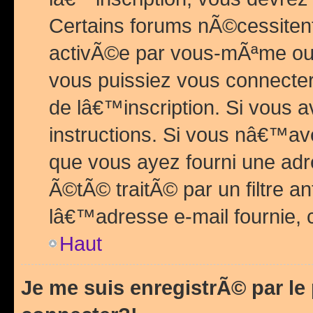
Certains forums nÃ©cessitent 
activÃ©e par vous-mÃªme ou 
vous puissiez vous connecter.
de lâ€™inscription. Si vous a
instructions. Si vous nâ€™av
que vous ayez fourni une adr
Ã©tÃ© traitÃ© par un filtre a
lâ€™adresse e-mail fournie, 
Haut
Je me suis enregistrÃ© par l