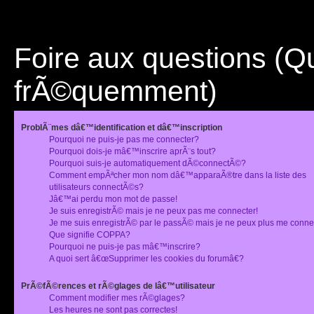
Foire aux questions (
frÃ©quemment)
ProblÃ¨mes dâ€™identification et dâ€™inscription
Pourquoi ne puis-je pas me connecter?
Pourquoi dois-je mâ€™inscrire aprÃ¨s tout?
Pourquoi suis-je automatiquement dÃ©connectÃ©?
Comment empÃªcher mon nom dâ€™apparaÃ®tre dans la liste des
utilisateurs connectÃ©s?
Jâ€™ai perdu mon mot de passe!
Je suis enregistrÃ© mais je ne peux pas me connecter!
Je me suis enregistrÃ© par le passÃ© mais je ne peux plus me conne
Que signifie COPPA?
Pourquoi ne puis-je pas mâ€™inscrire?
A quoi sert â€œSupprimer les cookies du forumâ€?
PrÃ©fÃ©rences et rÃ©glages de lâ€™utilisateur
Comment modifier mes rÃ©glages?
Les heures ne sont pas correctes!