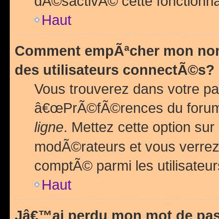
dÃ©sactivÃ© cette fonctionna
Haut
Comment empÃªcher mon nom 
des utilisateurs connectÃ©s?
Vous trouverez dans votre pa
â€œPrÃ©fÃ©rences du forum
ligne
. Mettez cette option sur
modÃ©rateurs et vous verrez 
comptÃ© parmi les utilisateurs
Haut
Jâ€™ai perdu mon mot de pas