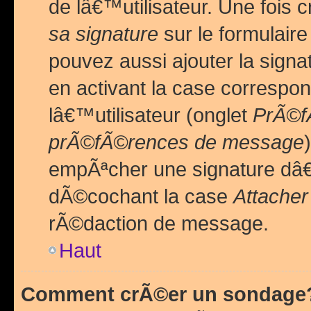
de lâ€™utilisateur. Une foi
sa signature
sur le formulair
pouvez aussi ajouter la sig
en activant la case correspo
lâ€™utilisateur (onglet
PrÃ©fÃ
prÃ©fÃ©rences de message
empÃªcher une signature dâ
dÃ©cochant la case
Attacher
rÃ©daction de message.
Haut
Comment crÃ©er un sondage