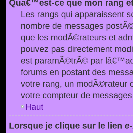
Quâ€™est-ce que mon rang et
Les rangs qui apparaissent s
nombre de messages postÃ©s ou
que les modÃ©rateurs et adm
pouvez pas directement modif
est paramÃ©trÃ© par lâ€™adm
forums en postant des mess
votre rang, un modÃ©rateur o
votre compteur de messages
Haut
Lorsque je clique sur le lien
e-