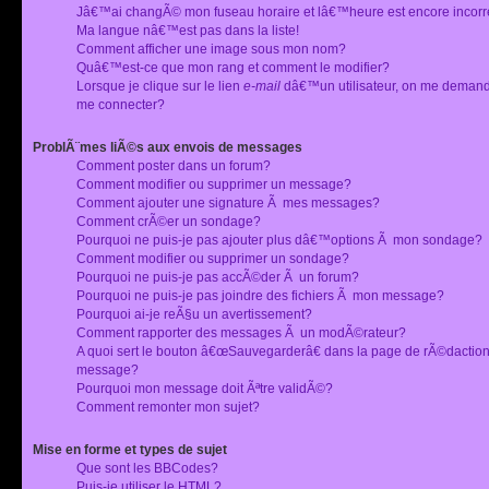
Jâ€™ai changÃ© mon fuseau horaire et lâ€™heure est encore incorr
Ma langue nâ€™est pas dans la liste!
Comment afficher une image sous mon nom?
Quâ€™est-ce que mon rang et comment le modifier?
Lorsque je clique sur le lien
e-mail
dâ€™un utilisateur, on me deman
me connecter?
ProblÃ¨mes liÃ©s aux envois de messages
Comment poster dans un forum?
Comment modifier ou supprimer un message?
Comment ajouter une signature Ã mes messages?
Comment crÃ©er un sondage?
Pourquoi ne puis-je pas ajouter plus dâ€™options Ã mon sondage?
Comment modifier ou supprimer un sondage?
Pourquoi ne puis-je pas accÃ©der Ã un forum?
Pourquoi ne puis-je pas joindre des fichiers Ã mon message?
Pourquoi ai-je reÃ§u un avertissement?
Comment rapporter des messages Ã un modÃ©rateur?
A quoi sert le bouton â€œSauvegarderâ€ dans la page de rÃ©dactio
message?
Pourquoi mon message doit Ãªtre validÃ©?
Comment remonter mon sujet?
Mise en forme et types de sujet
Que sont les BBCodes?
Puis-je utiliser le HTML?