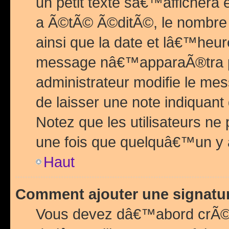
un petit texte sâ€™affichera
a Ã©tÃ© Ã©ditÃ©, le nombre 
ainsi que la date et lâ€™heur
message nâ€™apparaÃ®tra p
administrateur modifie le mes
de laisser une note indiquan
Notez que les utilisateurs n
une fois que quelquâ€™un y
Haut
Comment ajouter une signat
Vous devez dâ€™abord crÃ©e