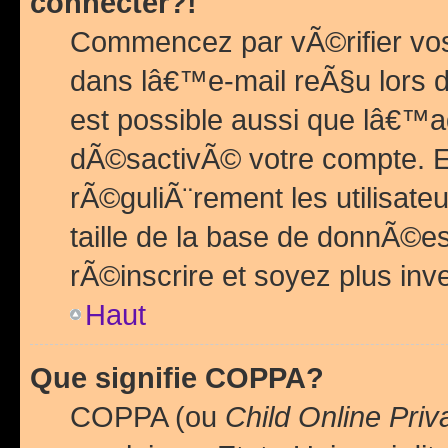
connecter?!
Commencez par vÃ©rifier vos
dans lâ€™e-mail reÃ§u lors de
est possible aussi que lâ€™a
dÃ©sactivÃ© votre compte. En 
rÃ©guliÃ¨rement les utilisate
taille de la base de donnÃ©es
rÃ©inscrire et soyez plus inve
Haut
Que signifie COPPA?
COPPA (ou
Child Online Priv