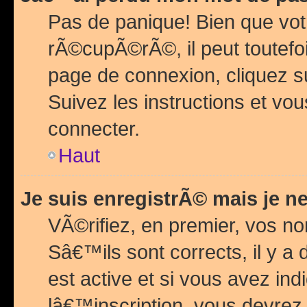
Pas de panique! Bien que vot
rÃ©cupÃ©rÃ©, il peut toutefois
page de connexion, cliquez 
Suivez les instructions et v
connecter.
Haut
Je suis enregistrÃ© mais je n
VÃ©rifiez, en premier, vos n
Sâ€™ils sont corrects, il y a
est active et si vous avez in
lâ€™inscription, vous devrez 