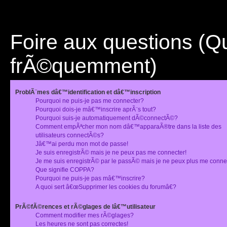
Foire aux questions (
frÃ©quemment)
ProblÃ¨mes dâ€™identification et dâ€™inscription
Pourquoi ne puis-je pas me connecter?
Pourquoi dois-je mâ€™inscrire aprÃ¨s tout?
Pourquoi suis-je automatiquement dÃ©connectÃ©?
Comment empÃªcher mon nom dâ€™apparaÃ®tre dans la liste des
utilisateurs connectÃ©s?
Jâ€™ai perdu mon mot de passe!
Je suis enregistrÃ© mais je ne peux pas me connecter!
Je me suis enregistrÃ© par le passÃ© mais je ne peux plus me conne
Que signifie COPPA?
Pourquoi ne puis-je pas mâ€™inscrire?
A quoi sert â€œSupprimer les cookies du forumâ€?
PrÃ©fÃ©rences et rÃ©glages de lâ€™utilisateur
Comment modifier mes rÃ©glages?
Les heures ne sont pas correctes!