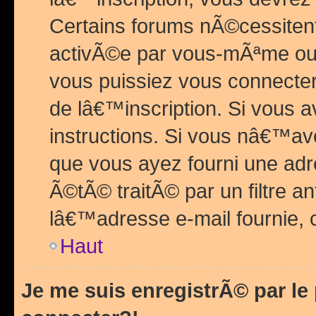
Certains forums nÃ©cessitent 
activÃ©e par vous-mÃªme ou 
vous puissiez vous connecter.
de lâ€™inscription. Si vous a
instructions. Si vous nâ€™av
que vous ayez fourni une adr
Ã©tÃ© traitÃ© par un filtre a
lâ€™adresse e-mail fournie, 
Haut
Je me suis enregistrÃ© par l