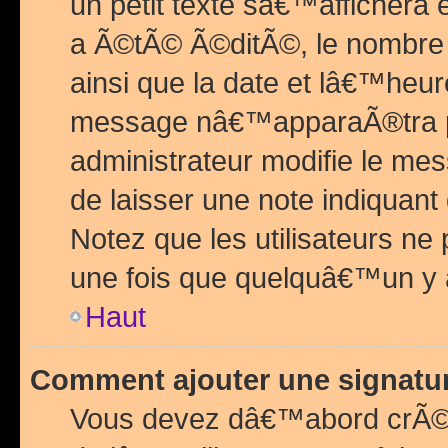
un petit texte sâ€™affichera
a Ã©tÃ© Ã©ditÃ©, le nombre 
ainsi que la date et lâ€™heur
message nâ€™apparaÃ®tra p
administrateur modifie le mes
de laisser une note indiquan
Notez que les utilisateurs n
une fois que quelquâ€™un y
Haut
Comment ajouter une signat
Vous devez dâ€™abord crÃ©e