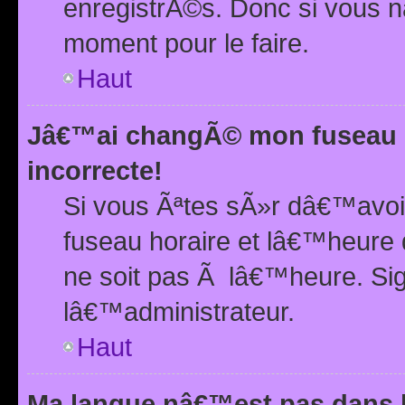
enregistrÃ©s. Donc si vous n
moment pour le faire.
Haut
Jâ€™ai changÃ© mon fuseau h
incorrecte!
Si vous Ãªtes sÃ»r dâ€™avo
fuseau horaire et lâ€™heure 
ne soit pas Ã lâ€™heure. Si
lâ€™administrateur.
Haut
Ma langue nâ€™est pas dans la