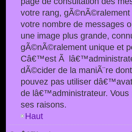
page de consultation des me
votre rang, gÃ©nÃ©ralement d
votre nombre de messages ou 
une image plus grande, conn
gÃ©nÃ©ralement unique et per
Câ€™est Ã lâ€™administrateu
dÃ©cider de la maniÃ¨re dont 
pouvez pas utiliser dâ€™ava
de lâ€™administrateur. Vous 
ses raisons.
Haut