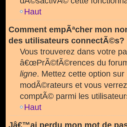
dÃ©sactivÃ© cette fonctionna
Haut
Comment empÃªcher mon nom 
des utilisateurs connectÃ©s?
Vous trouverez dans votre pa
â€œPrÃ©fÃ©rences du forum
ligne
. Mettez cette option sur
modÃ©rateurs et vous verrez 
comptÃ© parmi les utilisateurs
Haut
Jâ€™ai perdu mon mot de pas