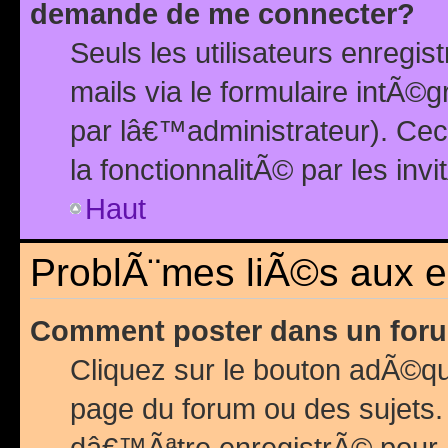
demande de me connecter?
Seuls les utilisateurs enreg
mails via le formulaire intÃ©
par lâ€™administrateur). Ce
la fonctionnalitÃ© par les inv
Haut
ProblÃ¨mes liÃ©s aux 
Comment poster dans un for
Cliquez sur le bouton adÃ©q
page du forum ou des sujets.
dâ€™Ãªtre enregistrÃ© pour 