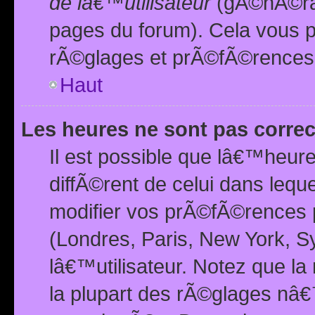
de lâ€™utilisateur
(gÃ©nÃ©ral
pages du forum). Cela vous p
rÃ©glages et prÃ©fÃ©rences
Haut
Les heures ne sont pas correc
Il est possible que lâ€™heure
diffÃ©rent de celui dans leq
modifier vos prÃ©fÃ©rences p
(Londres, Paris, New York, S
lâ€™utilisateur. Notez que la
la plupart des rÃ©glages nâ