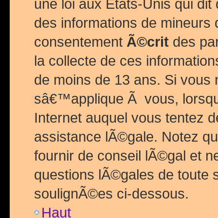
une loi aux Etats-Unis qui dit 
des informations de mineurs 
consentement
Ã©crit
des par
la collecte de ces informatio
de moins de 13 ans. Si vous
sâ€™applique Ã vous, lorsque
Internet auquel vous tentez 
assistance lÃ©gale. Notez q
fournir de conseil lÃ©gal et 
questions lÃ©gales de toute 
soulignÃ©es ci-dessous.
Haut