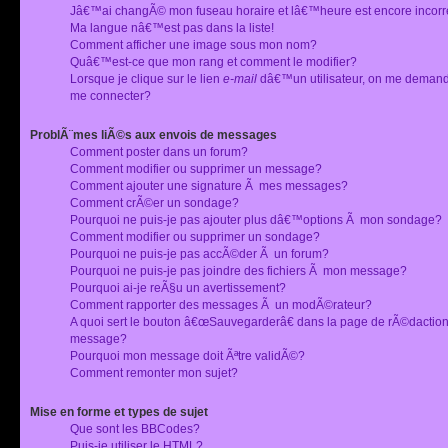
Jâ€™ai changÃ© mon fuseau horaire et lâ€™heure est encore incorr
Ma langue nâ€™est pas dans la liste!
Comment afficher une image sous mon nom?
Quâ€™est-ce que mon rang et comment le modifier?
Lorsque je clique sur le lien
e-mail
dâ€™un utilisateur, on me deman
me connecter?
ProblÃ¨mes liÃ©s aux envois de messages
Comment poster dans un forum?
Comment modifier ou supprimer un message?
Comment ajouter une signature Ã mes messages?
Comment crÃ©er un sondage?
Pourquoi ne puis-je pas ajouter plus dâ€™options Ã mon sondage?
Comment modifier ou supprimer un sondage?
Pourquoi ne puis-je pas accÃ©der Ã un forum?
Pourquoi ne puis-je pas joindre des fichiers Ã mon message?
Pourquoi ai-je reÃ§u un avertissement?
Comment rapporter des messages Ã un modÃ©rateur?
A quoi sert le bouton â€œSauvegarderâ€ dans la page de rÃ©dactio
message?
Pourquoi mon message doit Ãªtre validÃ©?
Comment remonter mon sujet?
Mise en forme et types de sujet
Que sont les BBCodes?
Puis-je utiliser le HTML?