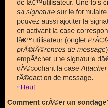
de lâ€™utilisateur. Une foi
sa signature
sur le formulair
pouvez aussi ajouter la sig
en activant la case correspo
lâ€™utilisateur (onglet
PrÃ©fÃ
prÃ©fÃ©rences de message
empÃªcher une signature dâ
dÃ©cochant la case
Attacher
rÃ©daction de message.
Haut
Comment crÃ©er un sondage