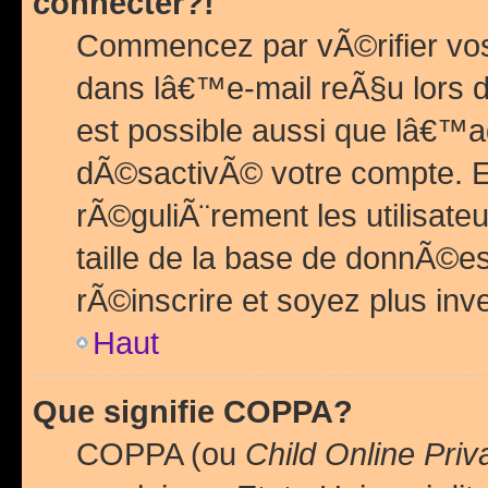
connecter?!
Commencez par vÃ©rifier vos
dans lâ€™e-mail reÃ§u lors de
est possible aussi que lâ€™a
dÃ©sactivÃ© votre compte. En 
rÃ©guliÃ¨rement les utilisate
taille de la base de donnÃ©es
rÃ©inscrire et soyez plus inve
Haut
Que signifie COPPA?
COPPA (ou
Child Online Priv