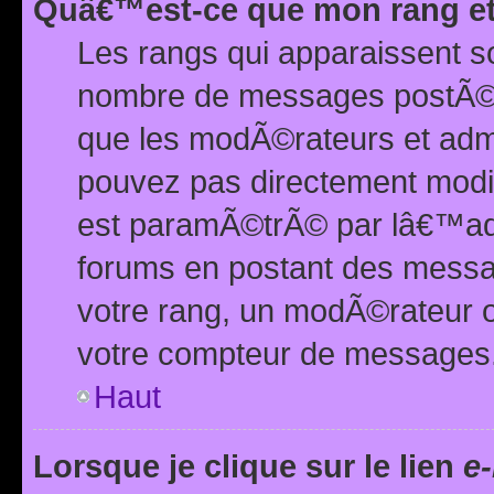
Quâ€™est-ce que mon rang et
Les rangs qui apparaissent s
nombre de messages postÃ©s ou
que les modÃ©rateurs et adm
pouvez pas directement modif
est paramÃ©trÃ© par lâ€™adm
forums en postant des mess
votre rang, un modÃ©rateur o
votre compteur de messages
Haut
Lorsque je clique sur le lien
e-