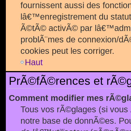
fournissent aussi des fonctio
lâ€™enregistrement du statut
Ã©tÃ© activÃ© par lâ€™admin
problÃ¨mes de connexion/dÃ©
cookies peut les corriger.
Haut
PrÃ©fÃ©rences et rÃ©gl
Comment modifier mes rÃ©gl
Tous vos rÃ©glages (si vous 
notre base de donnÃ©es. Pour 