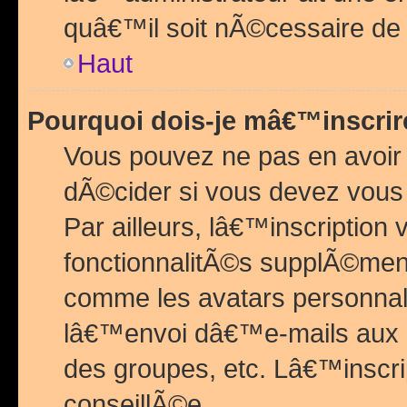
quâ€™il soit nÃ©cessaire de l
Haut
Pourquoi dois-je mâ€™inscrir
Vous pouvez ne pas en avoir
dÃ©cider si vous devez vous 
Par ailleurs, lâ€™inscriptio
fonctionnalitÃ©s supplÃ©ment
comme les avatars personnal
lâ€™envoi dâ€™e-mails aux
des groupes, etc. Lâ€™inscrip
conseillÃ©e.