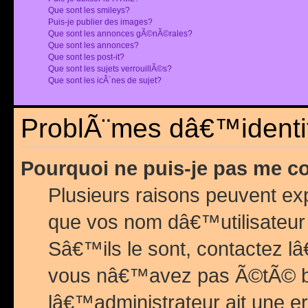
Que sont les smileys?
Puis-je publier des images?
Que sont les annonces gÃ©nÃ©rales?
Que sont les annonces?
Que sont les post-it?
Que sont les sujets verrouillÃ©s?
Que sont les icÃ´nes de sujet?
ProblÃ¨mes dâ€™identif
Pourquoi ne puis-je pas me c
Plusieurs raisons peuvent exp
que vos nom dâ€™utilisateur 
Sâ€™ils le sont, contactez l
vous nâ€™avez pas Ã©tÃ© ban
lâ€™administrateur ait une er