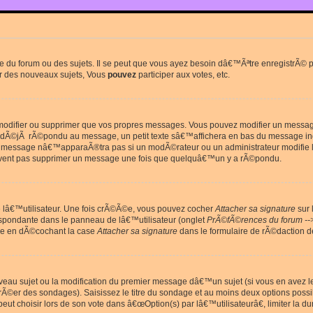
du forum ou des sujets. Il se peut que vous ayez besoin dâ€™Ãªtre enregistrÃ© po
r des nouveaux sujets, Vous
pouvez
participer aux votes, etc.
odifier ou supprimer que vos propres messages. Vous pouvez modifier un message 
Ã©jÃ rÃ©pondu au message, un petit texte sâ€™affichera en bas du message in
e message nâ€™apparaÃ®tra pas si un modÃ©rateur ou un administrateur modifie le 
euvent pas supprimer un message une fois que quelquâ€™un y a rÃ©pondu.
lâ€™utilisateur. Une fois crÃ©Ã©e, vous pouvez cocher
Attacher sa signature
sur 
espondante dans le panneau de lâ€™utilisateur (onglet
PrÃ©fÃ©rences du forum --
ge en dÃ©cochant la case
Attacher sa signature
dans le formulaire de rÃ©daction 
uveau sujet ou la modification du premier message dâ€™un sujet (si vous en avez l
Ã©er des sondages). Saisissez le titre du sondage et au moins deux options poss
t choisir lors de son vote dans â€œOption(s) par lâ€™utilisateurâ€, limiter la 