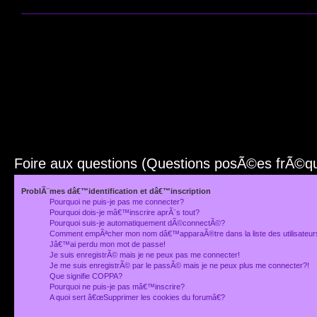
Foire aux questions (Questions posÃ©es frÃ©
ProblÃ¨mes dâ€™identification et dâ€™inscription
Pourquoi ne puis-je pas me connecter?
Pourquoi dois-je mâ€™inscrire aprÃ¨s tout?
Pourquoi suis-je automatiquement dÃ©connectÃ©?
Comment empÃªcher mon nom dâ€™apparaÃ®tre dans la liste des utilisateu
Jâ€™ai perdu mon mot de passe!
Je suis enregistrÃ© mais je ne peux pas me connecter!
Je me suis enregistrÃ© par le passÃ© mais je ne peux plus me connecter?!
Que signifie COPPA?
Pourquoi ne puis-je pas mâ€™inscrire?
A quoi sert â€œSupprimer les cookies du forumâ€?