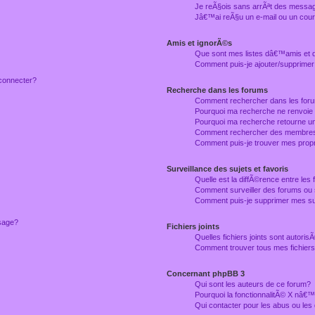
Je reÃ§ois sans arrÃªt des messag
Jâ€™ai reÃ§u un e-mail ou un courr
Amis et ignorÃ©s
Que sont mes listes dâ€™amis et
Comment puis-je ajouter/supprimer
connecter?
Recherche dans les forums
Comment rechercher dans les for
Pourquoi ma recherche ne renvoie
Pourquoi ma recherche retourne u
Comment rechercher des membre
Comment puis-je trouver mes prop
Surveillance des sujets et favoris
Quelle est la diffÃ©rence entre les f
Comment surveiller des forums ou 
Comment puis-je supprimer mes sur
ssage?
Fichiers joints
Quelles fichiers joints sont autori
Comment trouver tous mes fichiers 
Concernant phpBB 3
Qui sont les auteurs de ce forum?
Pourquoi la fonctionnalitÃ© X nâ€™
Qui contacter pour les abus ou le