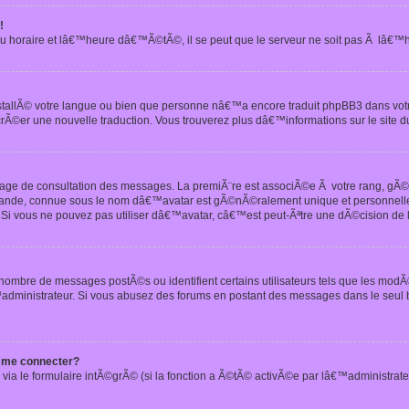
!
u horaire et lâ€™heure dâ€™Ã©tÃ©, il se peut que le serveur ne soit pas Ã lâ€™
nstallÃ© votre langue ou bien que personne nâ€™a encore traduit phpBB3 dans vo
crÃ©er une nouvelle traduction. Vous trouverez plus dâ€™informations sur le site d
 page de consultation des messages. La premiÃ¨re est associÃ©e Ã votre rang, gÃ
 grande, connue sous le nom dâ€™avatar est gÃ©nÃ©ralement unique et personnell
n. Si vous ne pouvez pas utiliser dâ€™avatar, câ€™est peut-Ãªtre une dÃ©cision de
 nombre de messages postÃ©s ou identifient certains utilisateurs tels que les mod
administrateur. Si vous abusez des forums en postant des messages dans le seul
 me connecter?
via le formulaire intÃ©grÃ© (si la fonction a Ã©tÃ© activÃ©e par lâ€™administrate