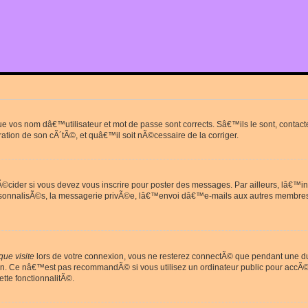
que vos nom dâ€™utilisateur et mot de passe sont corrects. Sâ€™ils le sont, cont
ration de son cÃ´tÃ©, et quâ€™il soit nÃ©cessaire de la corriger.
cider si vous devez vous inscrire pour poster des messages. Par ailleurs, lâ€™in
rsonnalisÃ©s, la messagerie privÃ©e, lâ€™envoi dâ€™e-mails aux autres membres
ue visite
lors de votre connexion, vous ne resterez connectÃ© que pendant une 
on. Ce nâ€™est pas recommandÃ© si vous utilisez un ordinateur public pour accÃ©de
tte fonctionnalitÃ©.