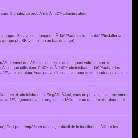
heure. Signalez ce problÃ¨me Ã lâ€™administrateur.
tre langue. Essayez de demander Ã lâ€™administrateur dâ€™installer la
u groupe phpBB (voir le lien en bas de page).
©nÃ©ralement des Ã©toiles ou des blocs indiquant votre nombre de
e Ã chaque utilisateur. Câ€™est Ã lâ€™administrateur dâ€™activer les
 lâ€™administrateur. Vous pouvez le contacter pour lui demander ses raisons.
Ã©rateurs et administrateurs. En gÃ©nÃ©ral, vous ne pouvez pas directement
 but dâ€™augmenter votre rang, un modÃ©rateur ou un administrateur peut
ur). Ceci pour empÃªcher un usage abusif de la fonctionnalitÃ© par les