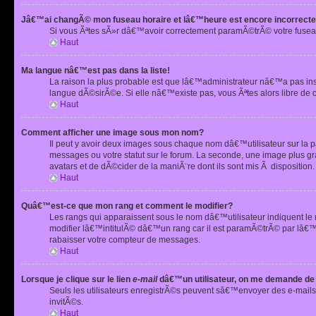
Jâ€™ai changÃ© mon fuseau horaire et lâ€™heure est encore incorrecte
Si vous Ãªtes sÃ»r dâ€™avoir correctement paramÃ©trÃ© votre fusea
Haut
Ma langue nâ€™est pas dans la liste!
La raison la plus probable est que lâ€™administrateur nâ€™a pas i
langue dÃ©sirÃ©e. Si elle nâ€™existe pas, vous Ãªtes alors libre de 
Haut
Comment afficher une image sous mon nom?
Il peut y avoir deux images sous chaque nom dâ€™utilisateur sur la
messages ou votre statut sur le forum. La seconde, une image plus
avatars et de dÃ©cider de la maniÃ¨re dont ils sont mis Ã dispositio
Haut
Quâ€™est-ce que mon rang et comment le modifier?
Les rangs qui apparaissent sous le nom dâ€™utilisateur indiquent le
modifier lâ€™intitulÃ© dâ€™un rang car il est paramÃ©trÃ© par lâ€™
rabaisser votre compteur de messages.
Haut
Lorsque je clique sur le lien
e-mail
dâ€™un utilisateur, on me demande de
Seuls les utilisateurs enregistrÃ©s peuvent sâ€™envoyer des e-mails 
invitÃ©s.
Haut