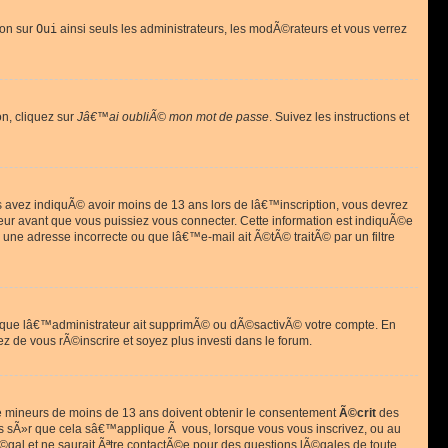
ion sur
Oui
ainsi seuls les administrateurs, les modÃ©rateurs et vous verrez
on, cliquez sur
Jâ€™ai oubliÃ© mon mot de passe
. Suivez les instructions et
ous avez indiquÃ© avoir moins de 13 ans lors de lâ€™inscription, vous devrez
eur avant que vous puissiez vous connecter. Cette information est indiquÃ©e
 une adresse incorrecte ou que lâ€™e-mail ait Ã©tÃ© traitÃ© par un filtre
si que lâ€™administrateur ait supprimÃ© ou dÃ©sactivÃ© votre compte. En
ez de vous rÃ©inscrire et soyez plus investi dans le forum.
s de mineurs de moins de 13 ans doivent obtenir le consentement
Ã©crit
des
as sÃ»r que cela sâ€™applique Ã vous, lorsque vous vous inscrivez, ou au
©gal et ne saurait Ãªtre contactÃ©e pour des questions lÃ©gales de toute