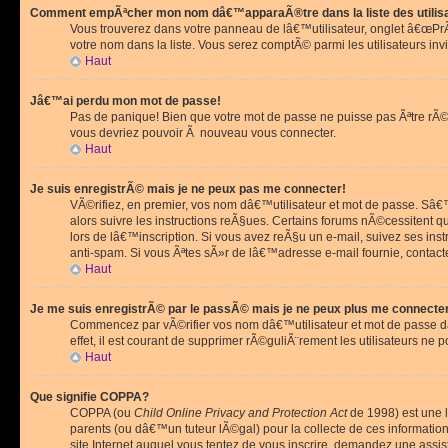
Comment empÃªcher mon nom dâ€™apparaÃ®tre dans la liste des utilis
Vous trouverez dans votre panneau de lâ€™utilisateur, onglet â€œP
votre nom dans la liste. Vous serez comptÃ© parmi les utilisateurs invi
Haut
Jâ€™ai perdu mon mot de passe!
Pas de panique! Bien que votre mot de passe ne puisse pas Ãªtre rÃ©cu
vous devriez pouvoir Ã nouveau vous connecter.
Haut
Je suis enregistrÃ© mais je ne peux pas me connecter!
VÃ©rifiez, en premier, vos nom dâ€™utilisateur et mot de passe. Sâ€™i
alors suivre les instructions reÃ§ues. Certains forums nÃ©cessitent 
lors de lâ€™inscription. Si vous avez reÃ§u un e-mail, suivez ses ins
anti-spam. Si vous Ãªtes sÃ»r de lâ€™adresse e-mail fournie, contact
Haut
Je me suis enregistrÃ© par le passÃ© mais je ne peux plus me connecte
Commencez par vÃ©rifier vos nom dâ€™utilisateur et mot de passe dan
effet, il est courant de supprimer rÃ©guliÃ¨rement les utilisateurs ne 
Haut
Que signifie COPPA?
COPPA (ou
Child Online Privacy and Protection Act
de 1998) est une l
parents (ou dâ€™un tuteur lÃ©gal) pour la collecte de ces informati
site Internet auquel vous tentez de vous inscrire, demandez une ass