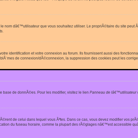
erdit le nom dâ€™utilisateur que vous souhaitez utiliser. Le propriÃ©taire du site
s.
re identification et votre connexion au forum. Ils fournissent aussi des fonctionn
oblÃ¨mes de connexion/dÃ©connexion, la suppression des cookies peut les corrige
e base de donnÃ©es. Pour les modifier, visitez le lien
Panneau de lâ€™utilisateur
iffÃ©rent de celui dans lequel vous Ãªtes. Dans ce cas, vous devez modifier vos pr
fication du fuseau horaire, comme la plupart des rÃ©glages nâ€™est accessible quâ