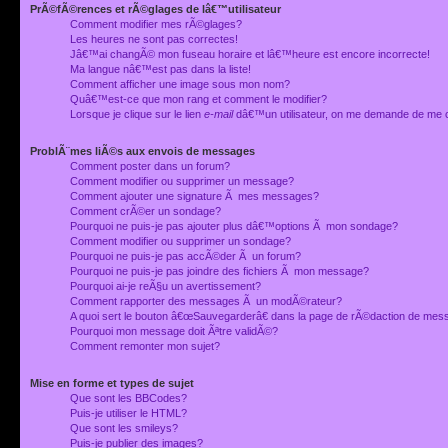
PrÃ©fÃ©rences et rÃ©glages de lâ€™utilisateur
Comment modifier mes rÃ©glages?
Les heures ne sont pas correctes!
Jâ€™ai changÃ© mon fuseau horaire et lâ€™heure est encore incorrecte!
Ma langue nâ€™est pas dans la liste!
Comment afficher une image sous mon nom?
Quâ€™est-ce que mon rang et comment le modifier?
Lorsque je clique sur le lien
e-mail
dâ€™un utilisateur, on me demande de me 
ProblÃ¨mes liÃ©s aux envois de messages
Comment poster dans un forum?
Comment modifier ou supprimer un message?
Comment ajouter une signature Ã mes messages?
Comment crÃ©er un sondage?
Pourquoi ne puis-je pas ajouter plus dâ€™options Ã mon sondage?
Comment modifier ou supprimer un sondage?
Pourquoi ne puis-je pas accÃ©der Ã un forum?
Pourquoi ne puis-je pas joindre des fichiers Ã mon message?
Pourquoi ai-je reÃ§u un avertissement?
Comment rapporter des messages Ã un modÃ©rateur?
A quoi sert le bouton â€œSauvegarderâ€ dans la page de rÃ©daction de me
Pourquoi mon message doit Ãªtre validÃ©?
Comment remonter mon sujet?
Mise en forme et types de sujet
Que sont les BBCodes?
Puis-je utiliser le HTML?
Que sont les smileys?
Puis-je publier des images?