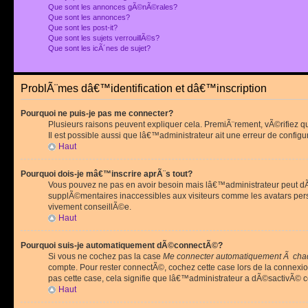
Que sont les annonces gÃ©nÃ©rales?
Que sont les annonces?
Que sont les post-it?
Que sont les sujets verrouillÃ©s?
Que sont les icÃ´nes de sujet?
ProblÃ¨mes dâ€™identification et dâ€™inscription
Pourquoi ne puis-je pas me connecter?
Plusieurs raisons peuvent expliquer cela. PremiÃ¨rement, vÃ©rifiez 
Il est possible aussi que lâ€™administrateur ait une erreur de configu
Haut
Pourquoi dois-je mâ€™inscrire aprÃ¨s tout?
Vous pouvez ne pas en avoir besoin mais lâ€™administrateur peut dÃ©
supplÃ©mentaires inaccessibles aux visiteurs comme les avatars pe
vivement conseillÃ©e.
Haut
Pourquoi suis-je automatiquement dÃ©connectÃ©?
Si vous ne cochez pas la case
Me connecter automatiquement Ã chaq
compte. Pour rester connectÃ©, cochez cette case lors de la connexi
pas cette case, cela signifie que lâ€™administrateur a dÃ©sactivÃ© ce
Haut