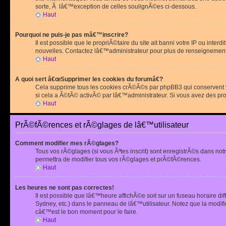
sorte, Ã lâ€™exception de celles soulignÃ©es ci-dessous.
Haut
Pourquoi ne puis-je pas mâ€™inscrire?
Il est possible que le propriÃ©taire du site ait banni votre IP ou int
nouvelles. Contactez lâ€™administrateur pour plus de renseignement
Haut
A quoi sert â€œSupprimer les cookies du forumâ€?
Cela supprime tous les cookies crÃ©Ã©s par phpBB3 qui conservent vot
si cela a Ã©tÃ© activÃ© par lâ€™administrateur. Si vous avez des pr
Haut
PrÃ©fÃ©rences et rÃ©glages de lâ€™utilisateur
Comment modifier mes rÃ©glages?
Tous vos rÃ©glages (si vous Ãªtes inscrit) sont enregistrÃ©s dans notr
permettra de modifier tous vos rÃ©glages et prÃ©fÃ©rences.
Haut
Les heures ne sont pas correctes!
Il est possible que lâ€™heure affichÃ©e soit sur un fuseau horaire d
Sydney, etc.) dans le panneau de lâ€™utilisateur. Notez que la modi
câ€™est le bon moment pour le faire.
Haut