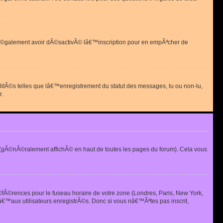
 peut Ã©galement avoir dÃ©sactivÃ© lâ€™inscription pour en empÃªcher de
alitÃ©s telles que lâ€™enregistrement du statut des messages, lu ou non-lu,
r.
(gÃ©nÃ©ralement affichÃ© en haut de toutes les pages du forum). Cela vous
Ã©fÃ©rences pour le fuseau horaire de votre zone (Londres, Paris, New York,
€™aux utilisateurs enregistrÃ©s. Donc si vous nâ€™Ãªtes pas inscrit,