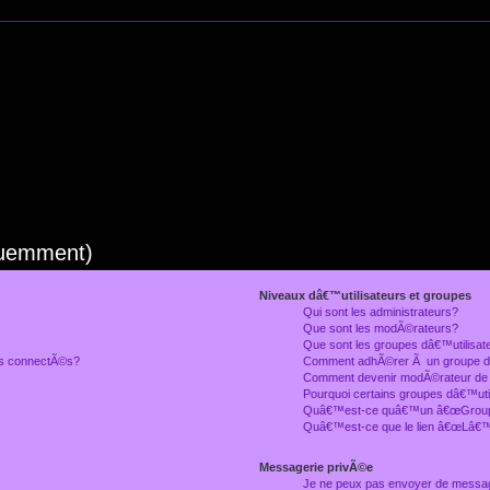
quemment)
Niveaux dâ€™utilisateurs et groupes
Qui sont les administrateurs?
Que sont les modÃ©rateurs?
Que sont les groupes dâ€™utilisat
rs connectÃ©s?
Comment adhÃ©rer Ã un groupe dâ
Comment devenir modÃ©rateur de
Pourquoi certains groupes dâ€™uti
Quâ€™est-ce quâ€™un â€œGroupe
Quâ€™est-ce que le lien â€œLâ€™
Messagerie privÃ©e
Je ne peux pas envoyer de messa