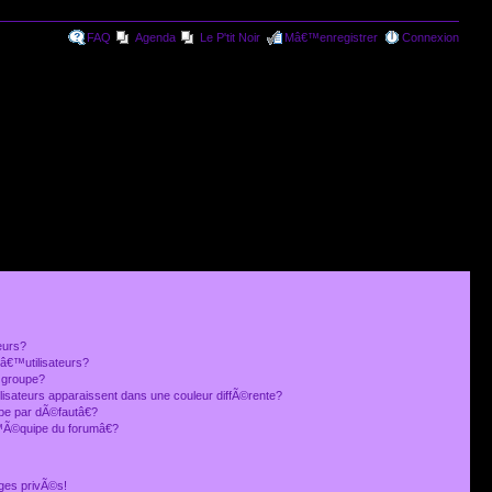
FAQ
Agenda
Le P'tit Noir
Mâ€™enregistrer
Connexion
eurs?
€™utilisateurs?
 groupe?
lisateurs apparaissent dans une couleur diffÃ©rente?
 par dÃ©fautâ€?
Ã©quipe du forumâ€?
ges privÃ©s!