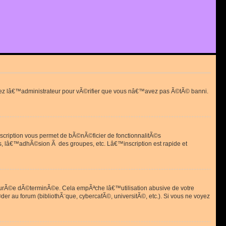
actez lâ€™administrateur pour vÃ©rifier que vous nâ€™avez pas Ã©tÃ© banni.
scription vous permet de bÃ©nÃ©ficier de fonctionnalitÃ©s
, lâ€™adhÃ©sion Ã des groupes, etc. Lâ€™inscription est rapide et
durÃ©e dÃ©terminÃ©e. Cela empÃªche lâ€™utilisation abusive de votre
r au forum (bibliothÃ¨que, cybercafÃ©, universitÃ©, etc.). Si vous ne voyez