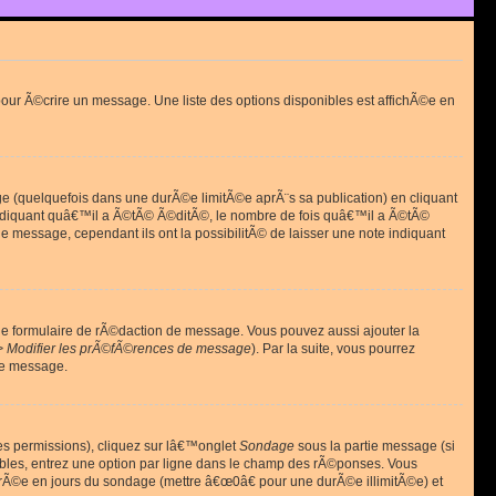
ur Ã©crire un message. Une liste des options disponibles est affichÃ©e en
(quelquefois dans une durÃ©e limitÃ©e aprÃ¨s sa publication) en cliquant
diquant quâ€™il a Ã©tÃ© Ã©ditÃ©, le nombre de fois quâ€™il a Ã©tÃ©
message, cependant ils ont la possibilitÃ© de laisser une note indiquant
le formulaire de rÃ©daction de message. Vous pouvez aussi ajouter la
> Modifier les prÃ©fÃ©rences de message
). Par la suite, vous pourrez
de message.
es permissions), cliquez sur lâ€™onglet
Sondage
sous la partie message (si
ibles, entrez une option par ligne dans le champ des rÃ©ponses. Vous
durÃ©e en jours du sondage (mettre â€œ0â€ pour une durÃ©e illimitÃ©e) et