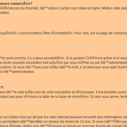
ateurs connectÃ©s?
rÃ©fÃ©rences du forumâ€, lâ€™option
Cacher mon statut en ligne
. Mettez cette opt
sibles.
pÃ©rÃ©, il peut toutefois Ãªtre rÃ©initialisÃ©. Pour cela, sur la page de connexi
ls sont corrects, il y a deux possibilitÃ©s. Si la gestion COPPA est active et si v
que toute nouvelle inscription soit activÃ©e par vous-mÃªme ou par lâ€™administrat
tructions. Si vous nâ€™avez pas reÃ§u dâ€™e-mail, il se peut que vous ayez fourni
ez lâ€™administrateur.
r?!
s lâ€™e-mail reÃ§u lors de votre inscription et rÃ©essayez. Il est possible aus
postant pas pour rÃ©duire la taille de la base de donnÃ©es. Si cela vous arrive, tent
oi aux Etats-Unis qui dit que les sites Internet pouvant recueillir des information
ons permettant dâ€™identifier un mineur de moins de 13 ans. Si vous nâ€™Ãªtes p
istance lÃ©gale. Notez que lâ€™Ã©quipe du forum ne peut pas fournir de conseil lÃ