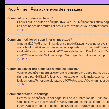
ProblÃ¨mes liÃ©s aux envois de messages
Comment poster dans un forum?
Cliquez sur le bouton adÃ©quat (Nouveau ou RÃ©pondre) sur la page 
bas des pages des forums et des sujets, exemple: Vous
pouvez
poste
Haut
Comment modifier ou supprimer un message?
A moins dâ€™Ãªtre administrateur ou modÃ©rateur, vous ne pouvez m
sur le bouton
Ã©diter
du message correspondant. Si quelquâ€™un a d
modifiÃ© ainsi que la date et lâ€™heure de la derniÃ¨re Ã©dition. C
quâ€™ils ont modifiÃ© le message. Notez que les utilisateurs ne p
Haut
Comment ajouter une signature Ã mes messages?
Vous devez dâ€™abord crÃ©er une signature dans votre panneau de 
signature par dÃ©faut Ã tous vos messages en activant la case corr
toujours empÃªcher une signature dâ€™Ãªtre ajoutÃ©e Ã un messa
Haut
Comment crÃ©er un sondage?
Il est facile de crÃ©er un sondage, lors de la publication dâ€™un no
vous ne le voyez pas, vous nâ€™avez probablement pas le droit de cr
pouvez aussi indiquer le nombre de rÃ©ponses quâ€™un utilisateur peu