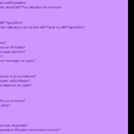
es indÃ©sirables!
ier abusif dâ€™un utilisateur de ce forum!
 dâ€™ignorÃ©s?
 des utilisateurs de ma liste dâ€™amis ou dâ€™ignorÃ©s?
ums?
 aucun rÃ©sultat?
ne page blanche!?
s?
res messages et sujets?
avoris et la surveillance?
sujets spÃ©cifiques?
veillances de sujets?
sÃ©s sur ce forum?
joints?
est pas disponible?
s questions lÃ©gales concernant ce forum?