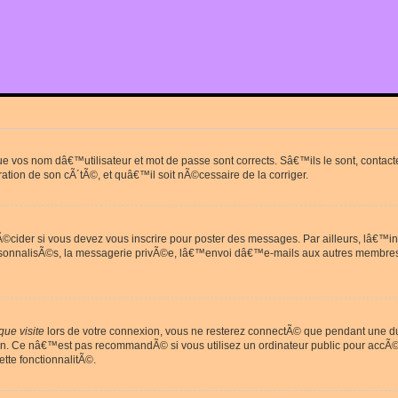
que vos nom dâ€™utilisateur et mot de passe sont corrects. Sâ€™ils le sont, cont
ration de son cÃ´tÃ©, et quâ€™il soit nÃ©cessaire de la corriger.
cider si vous devez vous inscrire pour poster des messages. Par ailleurs, lâ€™in
rsonnalisÃ©s, la messagerie privÃ©e, lâ€™envoi dâ€™e-mails aux autres membres
ue visite
lors de votre connexion, vous ne resterez connectÃ© que pendant une 
on. Ce nâ€™est pas recommandÃ© si vous utilisez un ordinateur public pour accÃ©de
tte fonctionnalitÃ©.