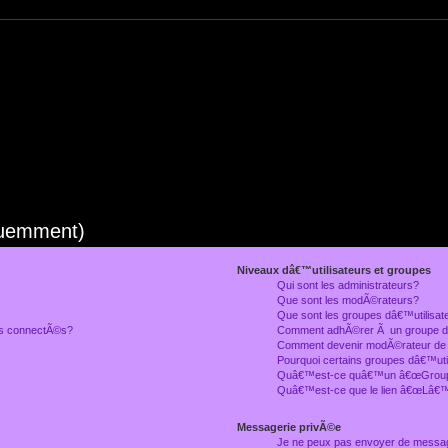
quemment)
Niveaux dâ€™utilisateurs et groupes
Qui sont les administrateurs?
Que sont les modÃ©rateurs?
Que sont les groupes dâ€™utilisat
rs connectÃ©s?
Comment adhÃ©rer Ã un groupe dâ
Comment devenir modÃ©rateur de
Pourquoi certains groupes dâ€™uti
Quâ€™est-ce quâ€™un â€œGroupe
Quâ€™est-ce que le lien â€œLâ€™
Messagerie privÃ©e
Je ne peux pas envoyer de messa