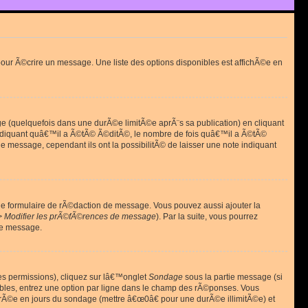
ur Ã©crire un message. Une liste des options disponibles est affichÃ©e en
(quelquefois dans une durÃ©e limitÃ©e aprÃ¨s sa publication) en cliquant
diquant quâ€™il a Ã©tÃ© Ã©ditÃ©, le nombre de fois quâ€™il a Ã©tÃ©
message, cependant ils ont la possibilitÃ© de laisser une note indiquant
le formulaire de rÃ©daction de message. Vous pouvez aussi ajouter la
> Modifier les prÃ©fÃ©rences de message
). Par la suite, vous pourrez
de message.
es permissions), cliquez sur lâ€™onglet
Sondage
sous la partie message (si
ibles, entrez une option par ligne dans le champ des rÃ©ponses. Vous
durÃ©e en jours du sondage (mettre â€œ0â€ pour une durÃ©e illimitÃ©e) et