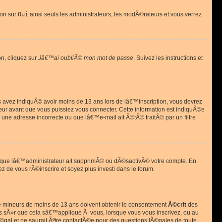
ion sur
Oui
ainsi seuls les administrateurs, les modÃ©rateurs et vous verrez
on, cliquez sur
Jâ€™ai oubliÃ© mon mot de passe
. Suivez les instructions et
ous avez indiquÃ© avoir moins de 13 ans lors de lâ€™inscription, vous devrez
eur avant que vous puissiez vous connecter. Cette information est indiquÃ©e
 une adresse incorrecte ou que lâ€™e-mail ait Ã©tÃ© traitÃ© par un filtre
si que lâ€™administrateur ait supprimÃ© ou dÃ©sactivÃ© votre compte. En
ez de vous rÃ©inscrire et soyez plus investi dans le forum.
s de mineurs de moins de 13 ans doivent obtenir le consentement
Ã©crit
des
as sÃ»r que cela sâ€™applique Ã vous, lorsque vous vous inscrivez, ou au
©gal et ne saurait Ãªtre contactÃ©e pour des questions lÃ©gales de toute