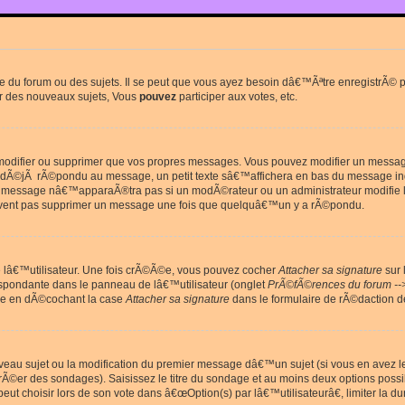
du forum ou des sujets. Il se peut que vous ayez besoin dâ€™Ãªtre enregistrÃ© po
r des nouveaux sujets, Vous
pouvez
participer aux votes, etc.
odifier ou supprimer que vos propres messages. Vous pouvez modifier un message 
Ã©jÃ rÃ©pondu au message, un petit texte sâ€™affichera en bas du message in
e message nâ€™apparaÃ®tra pas si un modÃ©rateur ou un administrateur modifie le 
euvent pas supprimer un message une fois que quelquâ€™un y a rÃ©pondu.
lâ€™utilisateur. Une fois crÃ©Ã©e, vous pouvez cocher
Attacher sa signature
sur 
espondante dans le panneau de lâ€™utilisateur (onglet
PrÃ©fÃ©rences du forum --
ge en dÃ©cochant la case
Attacher sa signature
dans le formulaire de rÃ©daction 
uveau sujet ou la modification du premier message dâ€™un sujet (si vous en avez l
Ã©er des sondages). Saisissez le titre du sondage et au moins deux options poss
t choisir lors de son vote dans â€œOption(s) par lâ€™utilisateurâ€, limiter la 