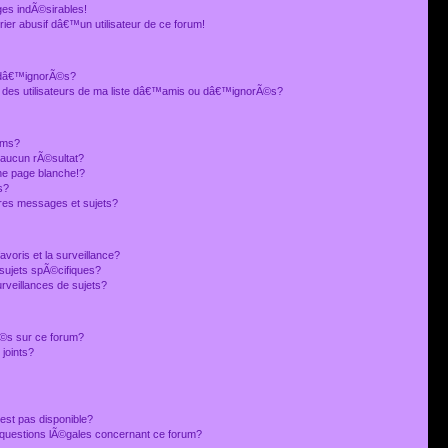
es indÃ©sirables!
ier abusif dâ€™un utilisateur de ce forum!
 dâ€™ignorÃ©s?
 des utilisateurs de ma liste dâ€™amis ou dâ€™ignorÃ©s?
ums?
 aucun rÃ©sultat?
ne page blanche!?
s?
res messages et sujets?
avoris et la surveillance?
sujets spÃ©cifiques?
veillances de sujets?
sÃ©s sur ce forum?
joints?
est pas disponible?
s questions lÃ©gales concernant ce forum?