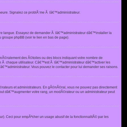
heure. Signalez ce problÃ¨me Ã lâ€™administrateur.
tre langue. Essayez de demander Ã lâ€™administrateur dâ€™installer la
u groupe phpBB (voir le lien en bas de page).
©nÃ©ralement des Ã©toiles ou des blocs indiquant votre nombre de
e Ã chaque utilisateur. Câ€™est Ã lâ€™administrateur dâ€™activer les
 lâ€™administrateur. Vous pouvez le contacter pour lui demander ses raisons.
Ã©rateurs et administrateurs. En gÃ©nÃ©ral, vous ne pouvez pas directement
 but dâ€™augmenter votre rang, un modÃ©rateur ou un administrateur peut
ur). Ceci pour empÃªcher un usage abusif de la fonctionnalitÃ© par les