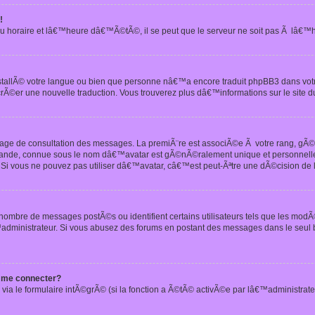
!
u horaire et lâ€™heure dâ€™Ã©tÃ©, il se peut que le serveur ne soit pas Ã lâ€™
nstallÃ© votre langue ou bien que personne nâ€™a encore traduit phpBB3 dans vo
crÃ©er une nouvelle traduction. Vous trouverez plus dâ€™informations sur le site d
 page de consultation des messages. La premiÃ¨re est associÃ©e Ã votre rang, gÃ
 grande, connue sous le nom dâ€™avatar est gÃ©nÃ©ralement unique et personnell
n. Si vous ne pouvez pas utiliser dâ€™avatar, câ€™est peut-Ãªtre une dÃ©cision de
 nombre de messages postÃ©s ou identifient certains utilisateurs tels que les mod
administrateur. Si vous abusez des forums en postant des messages dans le seul
 me connecter?
via le formulaire intÃ©grÃ© (si la fonction a Ã©tÃ© activÃ©e par lâ€™administrate