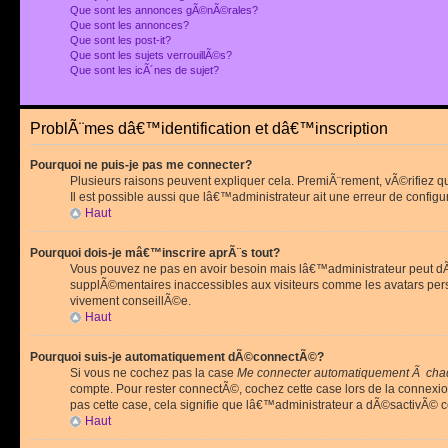
Que sont les annonces gÃ©nÃ©rales?
Que sont les annonces?
Que sont les post-it?
Que sont les sujets verrouillÃ©s?
Que sont les icÃ´nes de sujet?
ProblÃ¨mes dâ€™identification et dâ€™inscription
Pourquoi ne puis-je pas me connecter?
Plusieurs raisons peuvent expliquer cela. PremiÃ¨rement, vÃ©rifiez 
Il est possible aussi que lâ€™administrateur ait une erreur de configu
Haut
Pourquoi dois-je mâ€™inscrire aprÃ¨s tout?
Vous pouvez ne pas en avoir besoin mais lâ€™administrateur peut dÃ©
supplÃ©mentaires inaccessibles aux visiteurs comme les avatars pe
vivement conseillÃ©e.
Haut
Pourquoi suis-je automatiquement dÃ©connectÃ©?
Si vous ne cochez pas la case
Me connecter automatiquement Ã chaq
compte. Pour rester connectÃ©, cochez cette case lors de la connexi
pas cette case, cela signifie que lâ€™administrateur a dÃ©sactivÃ© ce
Haut