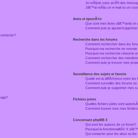
Je reÃ§ois sans arrÃªt des messag
Jâ€™ai reÃ§u un e-mail ou un courr
Amis et ignorÃ©s
Que sont mes listes dâ€™amis et
Comment puis-je ajouter/supprimer
connecter?
Recherche dans les forums
Comment rechercher dans les for
Pourquoi ma recherche ne renvoie
Pourquoi ma recherche retourne u
Comment rechercher des membre
Comment puis-je trouver mes prop
Surveillance des sujets et favoris
Quelle est la diffÃ©rence entre les f
Comment surveiller des forums ou 
Comment puis-je supprimer mes sur
ssage?
Fichiers joints
Quelles fichiers joints sont autori
Comment trouver tous mes fichiers 
Concernant phpBB 3
Qui sont les auteurs de ce forum?
Pourquoi la fonctionnalitÃ© X nâ€™
Qui contacter pour les abus ou le