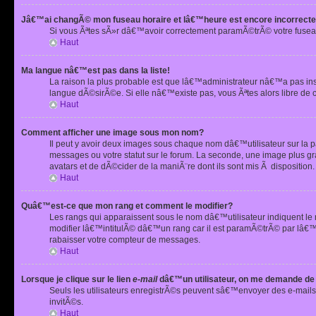
Jâ€™ai changÃ© mon fuseau horaire et lâ€™heure est encore incorrecte
Si vous Ãªtes sÃ»r dâ€™avoir correctement paramÃ©trÃ© votre fusea
Haut
Ma langue nâ€™est pas dans la liste!
La raison la plus probable est que lâ€™administrateur nâ€™a pas i
langue dÃ©sirÃ©e. Si elle nâ€™existe pas, vous Ãªtes alors libre de 
Haut
Comment afficher une image sous mon nom?
Il peut y avoir deux images sous chaque nom dâ€™utilisateur sur la
messages ou votre statut sur le forum. La seconde, une image plus
avatars et de dÃ©cider de la maniÃ¨re dont ils sont mis Ã dispositio
Haut
Quâ€™est-ce que mon rang et comment le modifier?
Les rangs qui apparaissent sous le nom dâ€™utilisateur indiquent le
modifier lâ€™intitulÃ© dâ€™un rang car il est paramÃ©trÃ© par lâ€™
rabaisser votre compteur de messages.
Haut
Lorsque je clique sur le lien
e-mail
dâ€™un utilisateur, on me demande de
Seuls les utilisateurs enregistrÃ©s peuvent sâ€™envoyer des e-mails 
invitÃ©s.
Haut