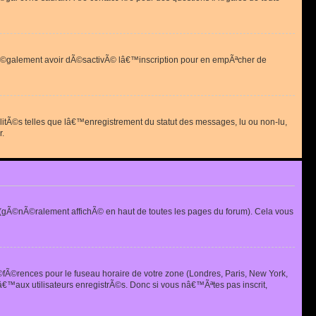
 peut Ã©galement avoir dÃ©sactivÃ© lâ€™inscription pour en empÃªcher de
alitÃ©s telles que lâ€™enregistrement du statut des messages, lu ou non-lu,
r.
(gÃ©nÃ©ralement affichÃ© en haut de toutes les pages du forum). Cela vous
Ã©fÃ©rences pour le fuseau horaire de votre zone (Londres, Paris, New York,
€™aux utilisateurs enregistrÃ©s. Donc si vous nâ€™Ãªtes pas inscrit,