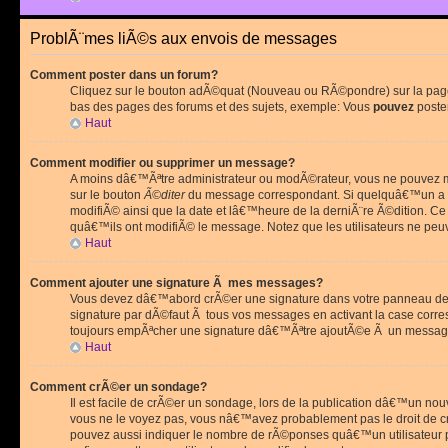
ProblÃ¨mes liÃ©s aux envois de messages
Comment poster dans un forum?
Cliquez sur le bouton adÃ©quat (Nouveau ou RÃ©pondre) sur la page 
bas des pages des forums et des sujets, exemple: Vous
pouvez
poste
Haut
Comment modifier ou supprimer un message?
A moins dâ€™Ãªtre administrateur ou modÃ©rateur, vous ne pouvez m
sur le bouton
Ã©diter
du message correspondant. Si quelquâ€™un a d
modifiÃ© ainsi que la date et lâ€™heure de la derniÃ¨re Ã©dition. C
quâ€™ils ont modifiÃ© le message. Notez que les utilisateurs ne p
Haut
Comment ajouter une signature Ã mes messages?
Vous devez dâ€™abord crÃ©er une signature dans votre panneau de 
signature par dÃ©faut Ã tous vos messages en activant la case corr
toujours empÃªcher une signature dâ€™Ãªtre ajoutÃ©e Ã un messa
Haut
Comment crÃ©er un sondage?
Il est facile de crÃ©er un sondage, lors de la publication dâ€™un no
vous ne le voyez pas, vous nâ€™avez probablement pas le droit de cr
pouvez aussi indiquer le nombre de rÃ©ponses quâ€™un utilisateur peu