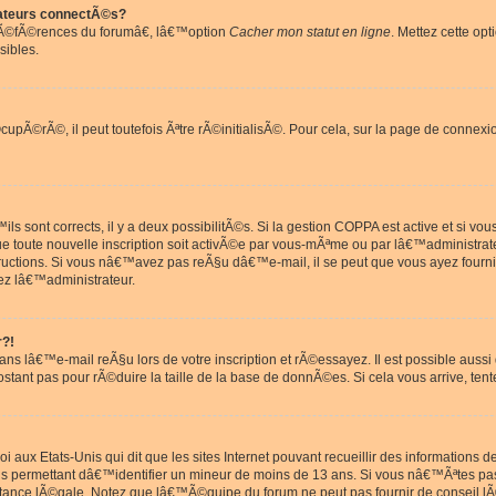
ateurs connectÃ©s?
rÃ©fÃ©rences du forumâ€, lâ€™option
Cacher mon statut en ligne
. Mettez cette opt
sibles.
pÃ©rÃ©, il peut toutefois Ãªtre rÃ©initialisÃ©. Pour cela, sur la page de connexi
ls sont corrects, il y a deux possibilitÃ©s. Si la gestion COPPA est active et si v
que toute nouvelle inscription soit activÃ©e par vous-mÃªme ou par lâ€™administrat
tructions. Si vous nâ€™avez pas reÃ§u dâ€™e-mail, il se peut que vous ayez fourni
ez lâ€™administrateur.
r?!
s lâ€™e-mail reÃ§u lors de votre inscription et rÃ©essayez. Il est possible aus
postant pas pour rÃ©duire la taille de la base de donnÃ©es. Si cela vous arrive, tent
oi aux Etats-Unis qui dit que les sites Internet pouvant recueillir des information
ons permettant dâ€™identifier un mineur de moins de 13 ans. Si vous nâ€™Ãªtes p
istance lÃ©gale. Notez que lâ€™Ã©quipe du forum ne peut pas fournir de conseil lÃ