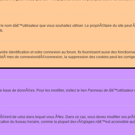
erdit le nom dâ€™utilisateur que vous souhaitez utiliser. Le propriÃ©taire du site
s.
re identification et votre connexion au forum. Ils fournissent aussi des fonctionn
oblÃ¨mes de connexion/dÃ©connexion, la suppression des cookies peut les corrige
e base de donnÃ©es. Pour les modifier, visitez le lien
Panneau de lâ€™utilisateur
iffÃ©rent de celui dans lequel vous Ãªtes. Dans ce cas, vous devez modifier vos pr
fication du fuseau horaire, comme la plupart des rÃ©glages nâ€™est accessible quâ