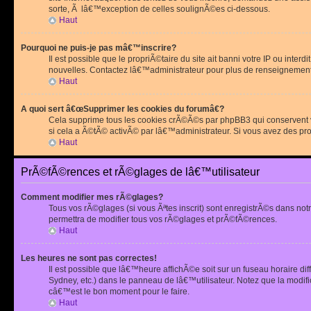
sorte, Ã lâ€™exception de celles soulignÃ©es ci-dessous.
Haut
Pourquoi ne puis-je pas mâ€™inscrire?
Il est possible que le propriÃ©taire du site ait banni votre IP ou int
nouvelles. Contactez lâ€™administrateur pour plus de renseignement
Haut
A quoi sert â€œSupprimer les cookies du forumâ€?
Cela supprime tous les cookies crÃ©Ã©s par phpBB3 qui conservent vot
si cela a Ã©tÃ© activÃ© par lâ€™administrateur. Si vous avez des pr
Haut
PrÃ©fÃ©rences et rÃ©glages de lâ€™utilisateur
Comment modifier mes rÃ©glages?
Tous vos rÃ©glages (si vous Ãªtes inscrit) sont enregistrÃ©s dans notr
permettra de modifier tous vos rÃ©glages et prÃ©fÃ©rences.
Haut
Les heures ne sont pas correctes!
Il est possible que lâ€™heure affichÃ©e soit sur un fuseau horaire d
Sydney, etc.) dans le panneau de lâ€™utilisateur. Notez que la modi
câ€™est le bon moment pour le faire.
Haut