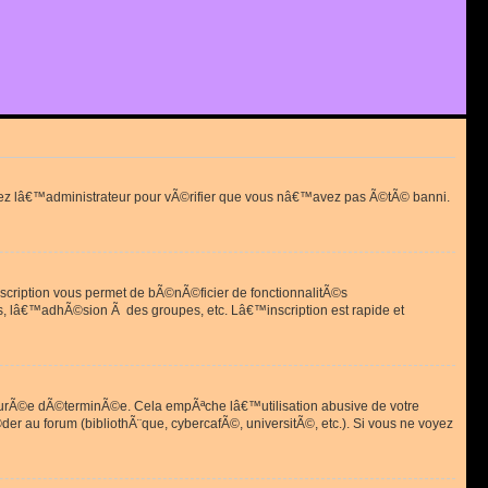
actez lâ€™administrateur pour vÃ©rifier que vous nâ€™avez pas Ã©tÃ© banni.
scription vous permet de bÃ©nÃ©ficier de fonctionnalitÃ©s
, lâ€™adhÃ©sion Ã des groupes, etc. Lâ€™inscription est rapide et
durÃ©e dÃ©terminÃ©e. Cela empÃªche lâ€™utilisation abusive de votre
r au forum (bibliothÃ¨que, cybercafÃ©, universitÃ©, etc.). Si vous ne voyez