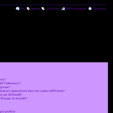
FAQ
Agenda
Le P'tit Noir
Mâ€™enregistrer
Connexion
eurs?
€™utilisateurs?
 groupe?
lisateurs apparaissent dans une couleur diffÃ©rente?
 par dÃ©fautâ€?
Ã©quipe du forumâ€?
ges privÃ©s!