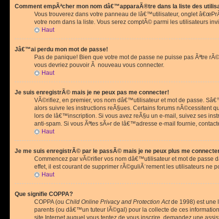
Comment empÃªcher mon nom dâ€™apparaÃ®tre dans la liste des utilis
Vous trouverez dans votre panneau de lâ€™utilisateur, onglet â€œP
votre nom dans la liste. Vous serez comptÃ© parmi les utilisateurs invi
Haut
Jâ€™ai perdu mon mot de passe!
Pas de panique! Bien que votre mot de passe ne puisse pas Ãªtre rÃ©cu
vous devriez pouvoir Ã nouveau vous connecter.
Haut
Je suis enregistrÃ© mais je ne peux pas me connecter!
VÃ©rifiez, en premier, vos nom dâ€™utilisateur et mot de passe. Sâ€™i
alors suivre les instructions reÃ§ues. Certains forums nÃ©cessitent 
lors de lâ€™inscription. Si vous avez reÃ§u un e-mail, suivez ses ins
anti-spam. Si vous Ãªtes sÃ»r de lâ€™adresse e-mail fournie, contact
Haut
Je me suis enregistrÃ© par le passÃ© mais je ne peux plus me connecte
Commencez par vÃ©rifier vos nom dâ€™utilisateur et mot de passe dan
effet, il est courant de supprimer rÃ©guliÃ¨rement les utilisateurs ne 
Haut
Que signifie COPPA?
COPPA (ou
Child Online Privacy and Protection Act
de 1998) est une l
parents (ou dâ€™un tuteur lÃ©gal) pour la collecte de ces informati
site Internet auquel vous tentez de vous inscrire, demandez une ass