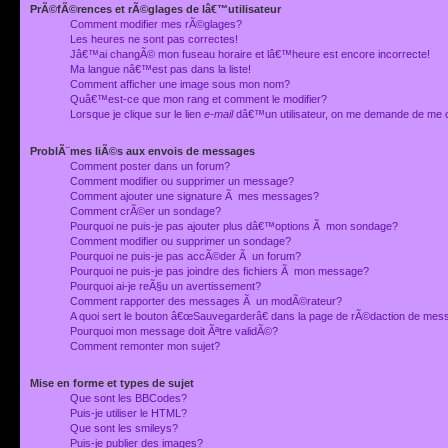
PrÃ©fÃ©rences et rÃ©glages de lâ€™utilisateur
Comment modifier mes rÃ©glages?
Les heures ne sont pas correctes!
Jâ€™ai changÃ© mon fuseau horaire et lâ€™heure est encore incorrecte!
Ma langue nâ€™est pas dans la liste!
Comment afficher une image sous mon nom?
Quâ€™est-ce que mon rang et comment le modifier?
Lorsque je clique sur le lien
e-mail
dâ€™un utilisateur, on me demande de me 
ProblÃ¨mes liÃ©s aux envois de messages
Comment poster dans un forum?
Comment modifier ou supprimer un message?
Comment ajouter une signature Ã mes messages?
Comment crÃ©er un sondage?
Pourquoi ne puis-je pas ajouter plus dâ€™options Ã mon sondage?
Comment modifier ou supprimer un sondage?
Pourquoi ne puis-je pas accÃ©der Ã un forum?
Pourquoi ne puis-je pas joindre des fichiers Ã mon message?
Pourquoi ai-je reÃ§u un avertissement?
Comment rapporter des messages Ã un modÃ©rateur?
A quoi sert le bouton â€œSauvegarderâ€ dans la page de rÃ©daction de me
Pourquoi mon message doit Ãªtre validÃ©?
Comment remonter mon sujet?
Mise en forme et types de sujet
Que sont les BBCodes?
Puis-je utiliser le HTML?
Que sont les smileys?
Puis-je publier des images?