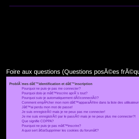
Foire aux questions (Questions posÃ©es frÃ©
ProblÃ¨mes dâ€™identification et dâ€™inscription
Pourquoi ne puis-je pas me connecter?
Pourquoi dois-je mâ€™inscrire aprÃ¨s tout?
Pourquoi suis-je automatiquement dÃ©connectÃ©?
Comment empÃªcher mon nom dâ€™apparaÃ®tre dans la liste des utilisateu
Jâ€™ai perdu mon mot de passe!
Je suis enregistrÃ© mais je ne peux pas me connecter!
Je me suis enregistrÃ© par le passÃ© mais je ne peux plus me connecter?!
Que signifie COPPA?
Pourquoi ne puis-je pas mâ€™inscrire?
A quoi sert â€œSupprimer les cookies du forumâ€?