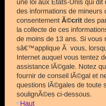
une loi aux Etats-Unis qui dit 
des informations de mineurs 
consentement
Ã©crit
des par
la collecte de ces informatio
de moins de 13 ans. Si vous
sâ€™applique Ã vous, lorsque
Internet auquel vous tentez 
assistance lÃ©gale. Notez q
fournir de conseil lÃ©gal et 
questions lÃ©gales de toute 
soulignÃ©es ci-dessous.
Haut