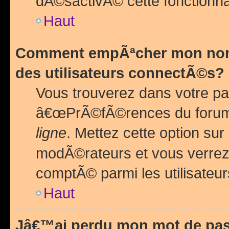
dÃ©sactivÃ© cette fonctionna
Haut
Comment empÃªcher mon nom 
des utilisateurs connectÃ©s?
Vous trouverez dans votre pa
â€œPrÃ©fÃ©rences du forum
ligne
. Mettez cette option sur
modÃ©rateurs et vous verrez 
comptÃ© parmi les utilisateurs
Haut
Jâ€™ai perdu mon mot de pas