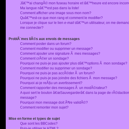
Jâ€™ai changÃ© mon fuseau horaire et lâ€™heure est encore incorr
Ma langue nâ€™est pas dans la liste!
Comment afficher une image sous mon nom?
Quâ€™est-ce que mon rang et comment le modifier?
Lorsque je clique sur le lien
e-mail
dâ€™un utilisateur, on me deman
me connecter?
ProblÃ¨mes liÃ©s aux envois de messages
Comment poster dans un forum?
Comment modifier ou supprimer un message?
Comment ajouter une signature Ã mes messages?
Comment crÃ©er un sondage?
Pourquoi ne puis-je pas ajouter plus dâ€™options Ã mon sondage?
Comment modifier ou supprimer un sondage?
Pourquoi ne puis-je pas accÃ©der Ã un forum?
Pourquoi ne puis-je pas joindre des fichiers Ã mon message?
Pourquoi ai-je reÃ§u un avertissement?
Comment rapporter des messages Ã un modÃ©rateur?
A quoi sert le bouton â€œSauvegarderâ€ dans la page de rÃ©dactio
message?
Pourquoi mon message doit Ãªtre validÃ©?
Comment remonter mon sujet?
Mise en forme et types de sujet
Que sont les BBCodes?
Puis-je utiliser le HTML?