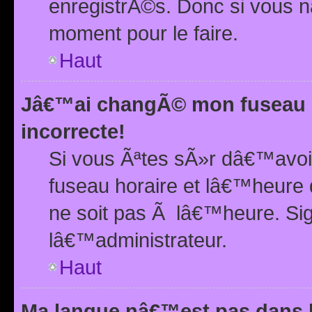
enregistrÃ©s. Donc si vous n
moment pour le faire.
Haut
Jâ€™ai changÃ© mon fuseau h
incorrecte!
Si vous Ãªtes sÃ»r dâ€™avo
fuseau horaire et lâ€™heure 
ne soit pas Ã lâ€™heure. Si
lâ€™administrateur.
Haut
Ma langue nâ€™est pas dans la