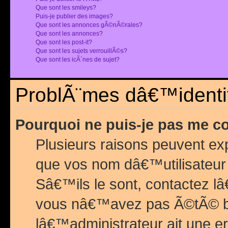
Que sont les smileys?
Puis-je publier des images?
Que sont les annonces gÃ©nÃ©rales?
Que sont les annonces?
Que sont les post-it?
Que sont les sujets verrouillÃ©s?
Que sont les icÃ´nes de sujet?
ProblÃ¨mes dâ€™identif
Pourquoi ne puis-je pas me c
Plusieurs raisons peuvent exp
que vos nom dâ€™utilisateur 
Sâ€™ils le sont, contactez l
vous nâ€™avez pas Ã©tÃ© ban
lâ€™administrateur ait une er