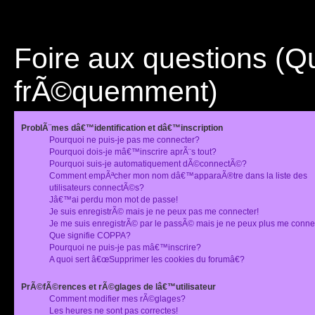
Foire aux questions (
frÃ©quemment)
ProblÃ¨mes dâ€™identification et dâ€™inscription
Pourquoi ne puis-je pas me connecter?
Pourquoi dois-je mâ€™inscrire aprÃ¨s tout?
Pourquoi suis-je automatiquement dÃ©connectÃ©?
Comment empÃªcher mon nom dâ€™apparaÃ®tre dans la liste des
utilisateurs connectÃ©s?
Jâ€™ai perdu mon mot de passe!
Je suis enregistrÃ© mais je ne peux pas me connecter!
Je me suis enregistrÃ© par le passÃ© mais je ne peux plus me conne
Que signifie COPPA?
Pourquoi ne puis-je pas mâ€™inscrire?
A quoi sert â€œSupprimer les cookies du forumâ€?
PrÃ©fÃ©rences et rÃ©glages de lâ€™utilisateur
Comment modifier mes rÃ©glages?
Les heures ne sont pas correctes!