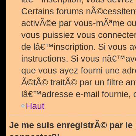
Certains forums nÃ©cessitent 
activÃ©e par vous-mÃªme ou 
vous puissiez vous connecter.
de lâ€™inscription. Si vous a
instructions. Si vous nâ€™av
que vous ayez fourni une adr
Ã©tÃ© traitÃ© par un filtre a
lâ€™adresse e-mail fournie, 
Haut
Je me suis enregistrÃ© par l