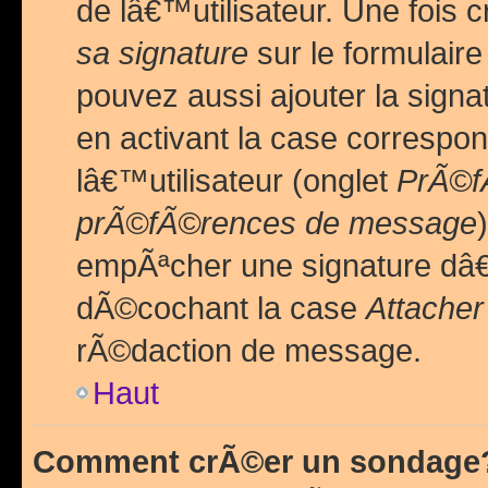
de lâ€™utilisateur. Une foi
sa signature
sur le formulair
pouvez aussi ajouter la sig
en activant la case correspo
lâ€™utilisateur (onglet
PrÃ©fÃ
prÃ©fÃ©rences de message
empÃªcher une signature dâ
dÃ©cochant la case
Attacher
rÃ©daction de message.
Haut
Comment crÃ©er un sondage