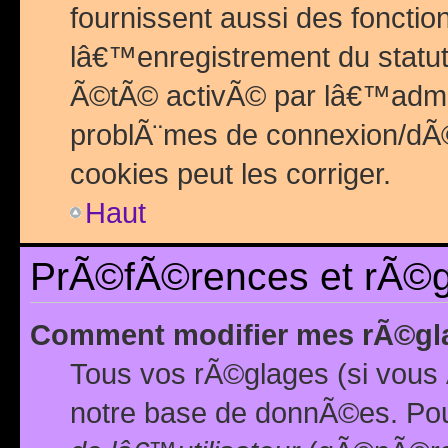
fournissent aussi des fonctio
lâ€™enregistrement du statut
Ã©tÃ© activÃ© par lâ€™admin
problÃ¨mes de connexion/dÃ©
cookies peut les corriger.
Haut
PrÃ©fÃ©rences et rÃ©gl
Comment modifier mes rÃ©gl
Tous vos rÃ©glages (si vous 
notre base de donnÃ©es. Pour 