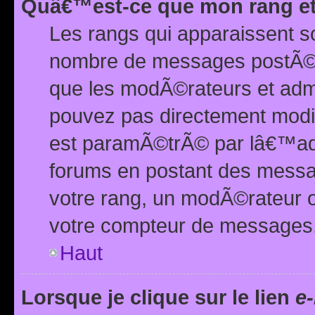
Quâ€™est-ce que mon rang et
Les rangs qui apparaissent s
nombre de messages postÃ©s ou
que les modÃ©rateurs et adm
pouvez pas directement modif
est paramÃ©trÃ© par lâ€™adm
forums en postant des mess
votre rang, un modÃ©rateur o
votre compteur de messages
Haut
Lorsque je clique sur le lien
e-