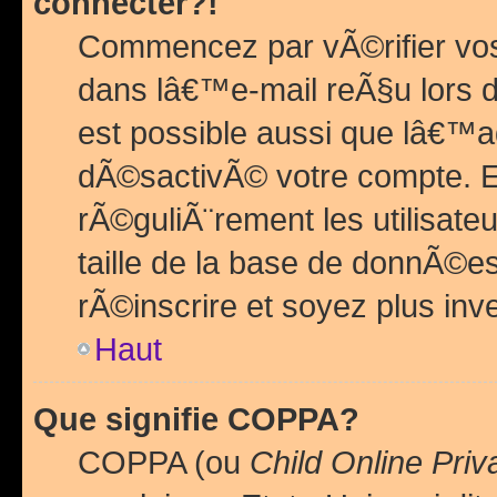
connecter?!
Commencez par vÃ©rifier vos
dans lâ€™e-mail reÃ§u lors de
est possible aussi que lâ€™a
dÃ©sactivÃ© votre compte. En 
rÃ©guliÃ¨rement les utilisate
taille de la base de donnÃ©es
rÃ©inscrire et soyez plus inve
Haut
Que signifie COPPA?
COPPA (ou
Child Online Priv