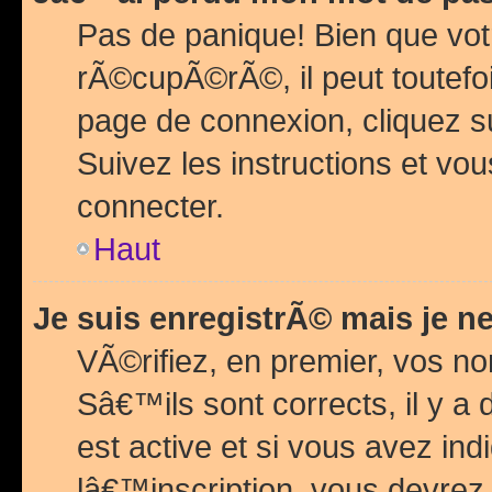
Pas de panique! Bien que vot
rÃ©cupÃ©rÃ©, il peut toutefois
page de connexion, cliquez 
Suivez les instructions et v
connecter.
Haut
Je suis enregistrÃ© mais je n
VÃ©rifiez, en premier, vos n
Sâ€™ils sont corrects, il y a
est active et si vous avez in
lâ€™inscription, vous devrez 