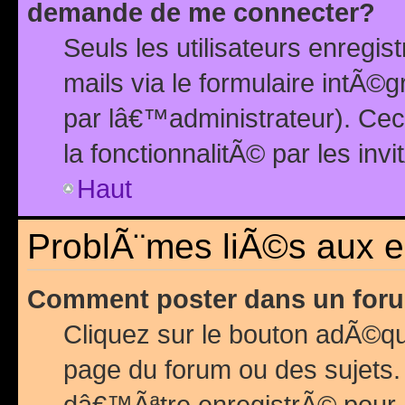
demande de me connecter?
Seuls les utilisateurs enreg
mails via le formulaire intÃ©
par lâ€™administrateur). Ce
la fonctionnalitÃ© par les inv
Haut
ProblÃ¨mes liÃ©s aux 
Comment poster dans un for
Cliquez sur le bouton adÃ©q
page du forum ou des sujets.
dâ€™Ãªtre enregistrÃ© pour 