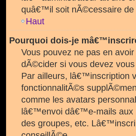
quâ€™il soit nÃ©cessaire de l
Haut
Pourquoi dois-je mâ€™inscrir
Vous pouvez ne pas en avoir
dÃ©cider si vous devez vous 
Par ailleurs, lâ€™inscriptio
fonctionnalitÃ©s supplÃ©ment
comme les avatars personnal
lâ€™envoi dâ€™e-mails aux
des groupes, etc. Lâ€™inscrip
conseillÃ©e.