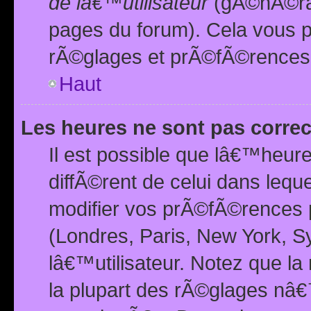
de lâ€™utilisateur
(gÃ©nÃ©ral
pages du forum). Cela vous p
rÃ©glages et prÃ©fÃ©rences
Haut
Les heures ne sont pas correc
Il est possible que lâ€™heure
diffÃ©rent de celui dans leq
modifier vos prÃ©fÃ©rences p
(Londres, Paris, New York, S
lâ€™utilisateur. Notez que la
la plupart des rÃ©glages nâ