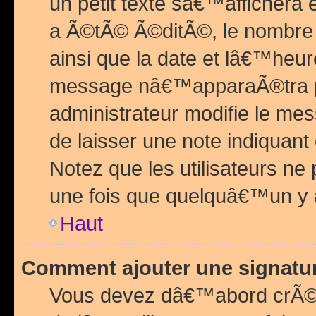
un petit texte sâ€™affichera
a Ã©tÃ© Ã©ditÃ©, le nombre 
ainsi que la date et lâ€™heur
message nâ€™apparaÃ®tra p
administrateur modifie le mes
de laisser une note indiquan
Notez que les utilisateurs n
une fois que quelquâ€™un y
Haut
Comment ajouter une signat
Vous devez dâ€™abord crÃ©e