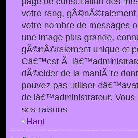
page de consultation des me
votre rang, gÃ©nÃ©ralement d
votre nombre de messages ou 
une image plus grande, conn
gÃ©nÃ©ralement unique et per
Câ€™est Ã lâ€™administrateu
dÃ©cider de la maniÃ¨re dont 
pouvez pas utiliser dâ€™ava
de lâ€™administrateur. Vous 
ses raisons.
Haut