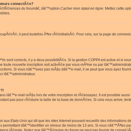
ateurs connectÃ©s?
rÃ©fÃ©rences du forumâ€, lâ€™option
Cacher mon statut en ligne
. Mettez cette opt
sibles.
pÃ©rÃ©, il peut toutefois Ãªtre rÃ©initialisÃ©. Pour cela, sur la page de connexi
ls sont corrects, il y a deux possibilitÃ©s. Si la gestion COPPA est active et si v
que toute nouvelle inscription soit activÃ©e par vous-mÃªme ou par lâ€™administrat
tructions. Si vous nâ€™avez pas reÃ§u dâ€™e-mail, il se peut que vous ayez fourni
ez lâ€™administrateur.
r?!
s lâ€™e-mail reÃ§u lors de votre inscription et rÃ©essayez. Il est possible aus
postant pas pour rÃ©duire la taille de la base de donnÃ©es. Si cela vous arrive, tent
oi aux Etats-Unis qui dit que les sites Internet pouvant recueillir des information
ons permettant dâ€™identifier un mineur de moins de 13 ans. Si vous nâ€™Ãªtes p
istance lÃ©gale. Notez que lâ€™Ã©quipe du forum ne peut pas fournir de conseil lÃ