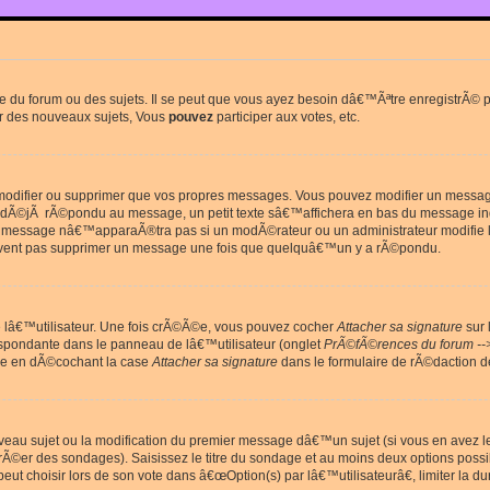
du forum ou des sujets. Il se peut que vous ayez besoin dâ€™Ãªtre enregistrÃ© po
r des nouveaux sujets, Vous
pouvez
participer aux votes, etc.
odifier ou supprimer que vos propres messages. Vous pouvez modifier un message 
Ã©jÃ rÃ©pondu au message, un petit texte sâ€™affichera en bas du message in
e message nâ€™apparaÃ®tra pas si un modÃ©rateur ou un administrateur modifie le 
euvent pas supprimer un message une fois que quelquâ€™un y a rÃ©pondu.
lâ€™utilisateur. Une fois crÃ©Ã©e, vous pouvez cocher
Attacher sa signature
sur 
espondante dans le panneau de lâ€™utilisateur (onglet
PrÃ©fÃ©rences du forum --
ge en dÃ©cochant la case
Attacher sa signature
dans le formulaire de rÃ©daction 
uveau sujet ou la modification du premier message dâ€™un sujet (si vous en avez l
Ã©er des sondages). Saisissez le titre du sondage et au moins deux options poss
t choisir lors de son vote dans â€œOption(s) par lâ€™utilisateurâ€, limiter la 