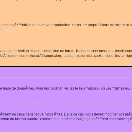
erdit le nom dâ€™utilisateur que vous souhaitez utiliser. Le propriÃ©taire du site
s.
re identification et votre connexion au forum. Ils fournissent aussi des fonctionn
oblÃ¨mes de connexion/dÃ©connexion, la suppression des cookies peut les corrige
e base de donnÃ©es. Pour les modifier, visitez le lien
Panneau de lâ€™utilisateur
iffÃ©rent de celui dans lequel vous Ãªtes. Dans ce cas, vous devez modifier vos pr
fication du fuseau horaire, comme la plupart des rÃ©glages nâ€™est accessible quâ