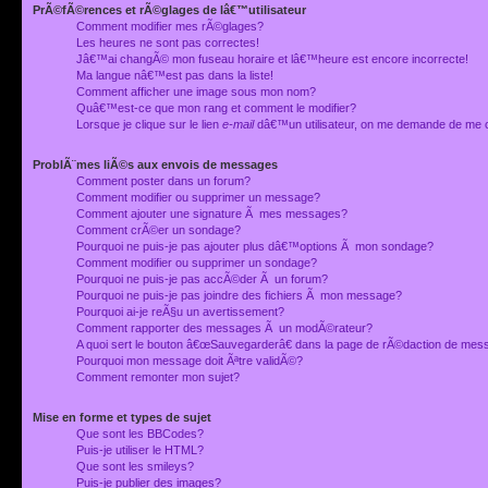
PrÃ©fÃ©rences et rÃ©glages de lâ€™utilisateur
Comment modifier mes rÃ©glages?
Les heures ne sont pas correctes!
Jâ€™ai changÃ© mon fuseau horaire et lâ€™heure est encore incorrecte!
Ma langue nâ€™est pas dans la liste!
Comment afficher une image sous mon nom?
Quâ€™est-ce que mon rang et comment le modifier?
Lorsque je clique sur le lien
e-mail
dâ€™un utilisateur, on me demande de me 
ProblÃ¨mes liÃ©s aux envois de messages
Comment poster dans un forum?
Comment modifier ou supprimer un message?
Comment ajouter une signature Ã mes messages?
Comment crÃ©er un sondage?
Pourquoi ne puis-je pas ajouter plus dâ€™options Ã mon sondage?
Comment modifier ou supprimer un sondage?
Pourquoi ne puis-je pas accÃ©der Ã un forum?
Pourquoi ne puis-je pas joindre des fichiers Ã mon message?
Pourquoi ai-je reÃ§u un avertissement?
Comment rapporter des messages Ã un modÃ©rateur?
A quoi sert le bouton â€œSauvegarderâ€ dans la page de rÃ©daction de me
Pourquoi mon message doit Ãªtre validÃ©?
Comment remonter mon sujet?
Mise en forme et types de sujet
Que sont les BBCodes?
Puis-je utiliser le HTML?
Que sont les smileys?
Puis-je publier des images?