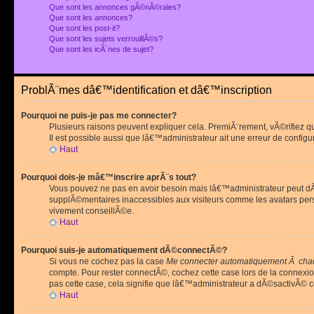
Que sont les annonces gÃ©nÃ©rales?
Que sont les annonces?
Que sont les post-it?
Que sont les sujets verrouillÃ©s?
Que sont les icÃ´nes de sujet?
ProblÃ¨mes dâ€™identification et dâ€™inscription
Pourquoi ne puis-je pas me connecter?
Plusieurs raisons peuvent expliquer cela. PremiÃ¨rement, vÃ©rifiez 
Il est possible aussi que lâ€™administrateur ait une erreur de configu
Haut
Pourquoi dois-je mâ€™inscrire aprÃ¨s tout?
Vous pouvez ne pas en avoir besoin mais lâ€™administrateur peut dÃ©
supplÃ©mentaires inaccessibles aux visiteurs comme les avatars pe
vivement conseillÃ©e.
Haut
Pourquoi suis-je automatiquement dÃ©connectÃ©?
Si vous ne cochez pas la case
Me connecter automatiquement Ã chaq
compte. Pour rester connectÃ©, cochez cette case lors de la connexi
pas cette case, cela signifie que lâ€™administrateur a dÃ©sactivÃ© ce
Haut