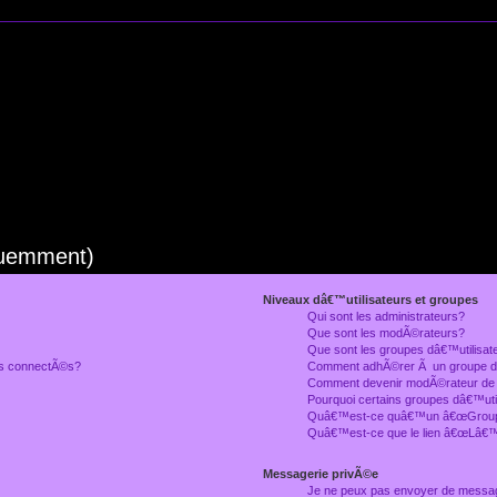
quemment)
Niveaux dâ€™utilisateurs et groupes
Qui sont les administrateurs?
Que sont les modÃ©rateurs?
Que sont les groupes dâ€™utilisat
rs connectÃ©s?
Comment adhÃ©rer Ã un groupe dâ
Comment devenir modÃ©rateur de
Pourquoi certains groupes dâ€™uti
Quâ€™est-ce quâ€™un â€œGroupe
Quâ€™est-ce que le lien â€œLâ€™
Messagerie privÃ©e
Je ne peux pas envoyer de messa