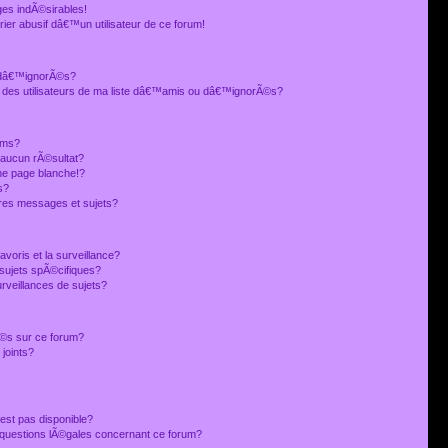
es indÃ©sirables!
ier abusif dâ€™un utilisateur de ce forum!
 dâ€™ignorÃ©s?
 des utilisateurs de ma liste dâ€™amis ou dâ€™ignorÃ©s?
ums?
 aucun rÃ©sultat?
ne page blanche!?
s?
res messages et sujets?
avoris et la surveillance?
sujets spÃ©cifiques?
veillances de sujets?
sÃ©s sur ce forum?
joints?
est pas disponible?
s questions lÃ©gales concernant ce forum?