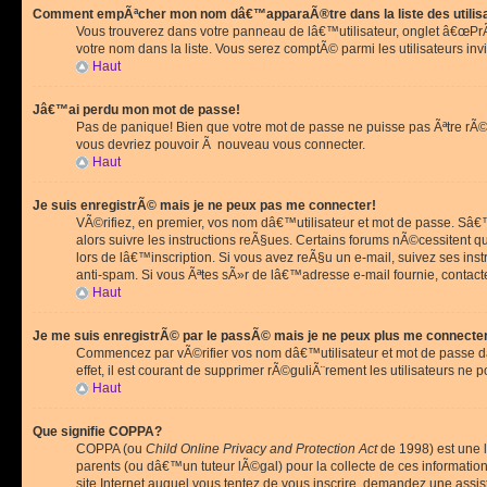
Comment empÃªcher mon nom dâ€™apparaÃ®tre dans la liste des utilis
Vous trouverez dans votre panneau de lâ€™utilisateur, onglet â€œP
votre nom dans la liste. Vous serez comptÃ© parmi les utilisateurs invi
Haut
Jâ€™ai perdu mon mot de passe!
Pas de panique! Bien que votre mot de passe ne puisse pas Ãªtre rÃ©cu
vous devriez pouvoir Ã nouveau vous connecter.
Haut
Je suis enregistrÃ© mais je ne peux pas me connecter!
VÃ©rifiez, en premier, vos nom dâ€™utilisateur et mot de passe. Sâ€™i
alors suivre les instructions reÃ§ues. Certains forums nÃ©cessitent 
lors de lâ€™inscription. Si vous avez reÃ§u un e-mail, suivez ses ins
anti-spam. Si vous Ãªtes sÃ»r de lâ€™adresse e-mail fournie, contact
Haut
Je me suis enregistrÃ© par le passÃ© mais je ne peux plus me connecte
Commencez par vÃ©rifier vos nom dâ€™utilisateur et mot de passe dan
effet, il est courant de supprimer rÃ©guliÃ¨rement les utilisateurs ne 
Haut
Que signifie COPPA?
COPPA (ou
Child Online Privacy and Protection Act
de 1998) est une l
parents (ou dâ€™un tuteur lÃ©gal) pour la collecte de ces informati
site Internet auquel vous tentez de vous inscrire, demandez une ass