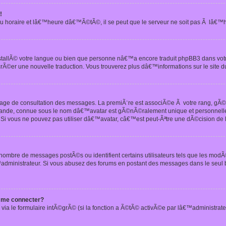
!
u horaire et lâ€™heure dâ€™Ã©tÃ©, il se peut que le serveur ne soit pas Ã lâ€™
nstallÃ© votre langue ou bien que personne nâ€™a encore traduit phpBB3 dans vo
crÃ©er une nouvelle traduction. Vous trouverez plus dâ€™informations sur le site d
 page de consultation des messages. La premiÃ¨re est associÃ©e Ã votre rang, gÃ
 grande, connue sous le nom dâ€™avatar est gÃ©nÃ©ralement unique et personnell
n. Si vous ne pouvez pas utiliser dâ€™avatar, câ€™est peut-Ãªtre une dÃ©cision de
 nombre de messages postÃ©s ou identifient certains utilisateurs tels que les mod
administrateur. Si vous abusez des forums en postant des messages dans le seul
 me connecter?
via le formulaire intÃ©grÃ© (si la fonction a Ã©tÃ© activÃ©e par lâ€™administrate