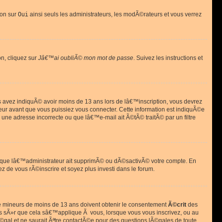
ion sur
Oui
ainsi seuls les administrateurs, les modÃ©rateurs et vous verrez
on, cliquez sur
Jâ€™ai oubliÃ© mon mot de passe
. Suivez les instructions et
ous avez indiquÃ© avoir moins de 13 ans lors de lâ€™inscription, vous devrez
eur avant que vous puissiez vous connecter. Cette information est indiquÃ©e
 une adresse incorrecte ou que lâ€™e-mail ait Ã©tÃ© traitÃ© par un filtre
si que lâ€™administrateur ait supprimÃ© ou dÃ©sactivÃ© votre compte. En
ez de vous rÃ©inscrire et soyez plus investi dans le forum.
s de mineurs de moins de 13 ans doivent obtenir le consentement
Ã©crit
des
as sÃ»r que cela sâ€™applique Ã vous, lorsque vous vous inscrivez, ou au
©gal et ne saurait Ãªtre contactÃ©e pour des questions lÃ©gales de toute