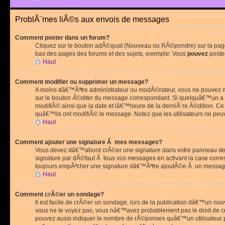
ProblÃ¨mes liÃ©s aux envois de messages
Comment poster dans un forum?
Cliquez sur le bouton adÃ©quat (Nouveau ou RÃ©pondre) sur la page 
bas des pages des forums et des sujets, exemple: Vous
pouvez
poste
Haut
Comment modifier ou supprimer un message?
A moins dâ€™Ãªtre administrateur ou modÃ©rateur, vous ne pouvez m
sur le bouton
Ã©diter
du message correspondant. Si quelquâ€™un a d
modifiÃ© ainsi que la date et lâ€™heure de la derniÃ¨re Ã©dition. C
quâ€™ils ont modifiÃ© le message. Notez que les utilisateurs ne p
Haut
Comment ajouter une signature Ã mes messages?
Vous devez dâ€™abord crÃ©er une signature dans votre panneau de 
signature par dÃ©faut Ã tous vos messages en activant la case corr
toujours empÃªcher une signature dâ€™Ãªtre ajoutÃ©e Ã un messa
Haut
Comment crÃ©er un sondage?
Il est facile de crÃ©er un sondage, lors de la publication dâ€™un no
vous ne le voyez pas, vous nâ€™avez probablement pas le droit de cr
pouvez aussi indiquer le nombre de rÃ©ponses quâ€™un utilisateur peu