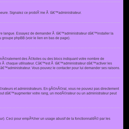
heure. Signalez ce problÃ¨me Ã lâ€™administrateur.
tre langue. Essayez de demander Ã lâ€™administrateur dâ€™installer la
u groupe phpBB (voir le lien en bas de page).
©nÃ©ralement des Ã©toiles ou des blocs indiquant votre nombre de
e Ã chaque utilisateur. Câ€™est Ã lâ€™administrateur dâ€™activer les
 lâ€™administrateur. Vous pouvez le contacter pour lui demander ses raisons.
Ã©rateurs et administrateurs. En gÃ©nÃ©ral, vous ne pouvez pas directement
 but dâ€™augmenter votre rang, un modÃ©rateur ou un administrateur peut
ur). Ceci pour empÃªcher un usage abusif de la fonctionnalitÃ© par les