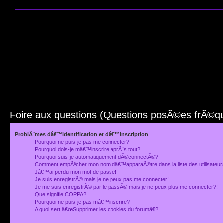
Foire aux questions (Questions posÃ©es frÃ©
ProblÃ¨mes dâ€™identification et dâ€™inscription
Pourquoi ne puis-je pas me connecter?
Pourquoi dois-je mâ€™inscrire aprÃ¨s tout?
Pourquoi suis-je automatiquement dÃ©connectÃ©?
Comment empÃªcher mon nom dâ€™apparaÃ®tre dans la liste des utilisateu
Jâ€™ai perdu mon mot de passe!
Je suis enregistrÃ© mais je ne peux pas me connecter!
Je me suis enregistrÃ© par le passÃ© mais je ne peux plus me connecter?!
Que signifie COPPA?
Pourquoi ne puis-je pas mâ€™inscrire?
A quoi sert â€œSupprimer les cookies du forumâ€?