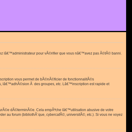
actez lâ€™administrateur pour vÃ©rifier que vous nâ€™avez pas Ã©tÃ© banni.
scription vous permet de bÃ©nÃ©ficier de fonctionnalitÃ©s
, lâ€™adhÃ©sion Ã des groupes, etc. Lâ€™inscription est rapide et
durÃ©e dÃ©terminÃ©e. Cela empÃªche lâ€™utilisation abusive de votre
r au forum (bibliothÃ¨que, cybercafÃ©, universitÃ©, etc.). Si vous ne voyez