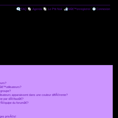
FAQ
Agenda
Le P'tit Noir
Mâ€™enregistrer
Connexion
eurs?
€™utilisateurs?
 groupe?
lisateurs apparaissent dans une couleur diffÃ©rente?
 par dÃ©fautâ€?
Ã©quipe du forumâ€?
ges privÃ©s!