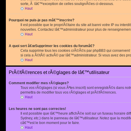
sorte, Ã lâ€™exception de celles soulignÃ©es ci-dessous.
Haut
Pourquoi ne puis-je pas mâ€™inscrire?
Il est possible que le propriÃ©taire du site ait banni votre IP ou int
nouvelles. Contactez lâ€™administrateur pour plus de renseignement
Haut
A quoi sert â€œSupprimer les cookies du forumâ€?
Cela supprime tous les cookies crÃ©Ã©s par phpBB3 qui conservent vot
si cela a Ã©tÃ© activÃ© par lâ€™administrateur. Si vous avez des pr
Haut
PrÃ©fÃ©rences et rÃ©glages de lâ€™utilisateur
Comment modifier mes rÃ©glages?
Tous vos rÃ©glages (si vous Ãªtes inscrit) sont enregistrÃ©s dans notr
permettra de modifier tous vos rÃ©glages et prÃ©fÃ©rences.
Haut
Les heures ne sont pas correctes!
Il est possible que lâ€™heure affichÃ©e soit sur un fuseau horaire d
Sydney, etc.) dans le panneau de lâ€™utilisateur. Notez que la modi
câ€™est le bon moment pour le faire.
Haut