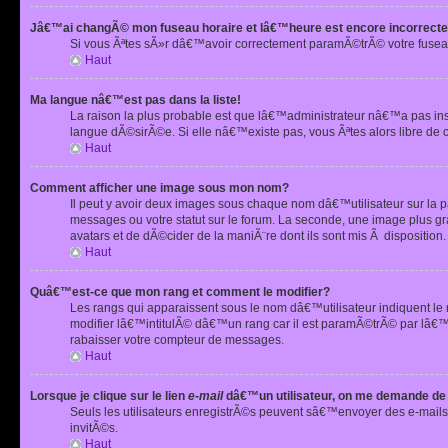
Jâ€™ai changÃ© mon fuseau horaire et lâ€™heure est encore incorrecte
Si vous Ãªtes sÃ»r dâ€™avoir correctement paramÃ©trÃ© votre fusea
Haut
Ma langue nâ€™est pas dans la liste!
La raison la plus probable est que lâ€™administrateur nâ€™a pas i
langue dÃ©sirÃ©e. Si elle nâ€™existe pas, vous Ãªtes alors libre de 
Haut
Comment afficher une image sous mon nom?
Il peut y avoir deux images sous chaque nom dâ€™utilisateur sur la
messages ou votre statut sur le forum. La seconde, une image plus
avatars et de dÃ©cider de la maniÃ¨re dont ils sont mis Ã dispositio
Haut
Quâ€™est-ce que mon rang et comment le modifier?
Les rangs qui apparaissent sous le nom dâ€™utilisateur indiquent le
modifier lâ€™intitulÃ© dâ€™un rang car il est paramÃ©trÃ© par lâ€™
rabaisser votre compteur de messages.
Haut
Lorsque je clique sur le lien
e-mail
dâ€™un utilisateur, on me demande de
Seuls les utilisateurs enregistrÃ©s peuvent sâ€™envoyer des e-mails 
invitÃ©s.
Haut