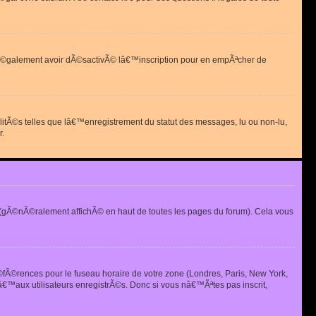
 peut Ã©galement avoir dÃ©sactivÃ© lâ€™inscription pour en empÃªcher de
alitÃ©s telles que lâ€™enregistrement du statut des messages, lu ou non-lu,
r.
(gÃ©nÃ©ralement affichÃ© en haut de toutes les pages du forum). Cela vous
Ã©fÃ©rences pour le fuseau horaire de votre zone (Londres, Paris, New York,
€™aux utilisateurs enregistrÃ©s. Donc si vous nâ€™Ãªtes pas inscrit,