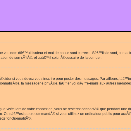
que vos nom dâ€™utilisateur et mot de passe sont corrects. Sâ€™ils le sont, cont
ration de son cÃ´tÃ©, et quâ€™il soit nÃ©cessaire de la corriger.
cider si vous devez vous inscrire pour poster des messages. Par ailleurs, lâ€™in
rsonnalisÃ©s, la messagerie privÃ©e, lâ€™envoi dâ€™e-mails aux autres membres
ue visite
lors de votre connexion, vous ne resterez connectÃ© que pendant une 
on. Ce nâ€™est pas recommandÃ© si vous utilisez un ordinateur public pour accÃ©de
tte fonctionnalitÃ©.