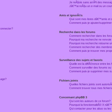
Je reÃ§ois sans arrÃªt des messag
Jâ€™ai reÃ§u un e-mail ou un courr
Amis et ignorÃ©s
Que sont mes listes dâ€™amis et
Comment puis-je ajouter/supprimer
connecter?
Recherche dans les forums
Comment rechercher dans les for
Pourquoi ma recherche ne renvoie
Pourquoi ma recherche retourne u
Comment rechercher des membre
Comment puis-je trouver mes prop
Surveillance des sujets et favoris
Quelle est la diffÃ©rence entre les f
Comment surveiller des forums ou 
Comment puis-je supprimer mes sur
ssage?
Fichiers joints
Quelles fichiers joints sont autori
Comment trouver tous mes fichiers 
Concernant phpBB 3
Qui sont les auteurs de ce forum?
Pourquoi la fonctionnalitÃ© X nâ€™
Qui contacter pour les abus ou le