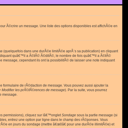
ur Ã©crire un message. Une liste des options disponibles est affichÃ©e en
(quelquefois dans une durÃ©e limitÃ©e aprÃ¨s sa publication) en cliquant
diquant quâ€™il a Ã©tÃ© Ã©ditÃ©, le nombre de fois quâ€™il a Ã©tÃ©
message, cependant ils ont la possibilitÃ© de laisser une note indiquant
le formulaire de rÃ©daction de message. Vous pouvez aussi ajouter la
> Modifier les prÃ©fÃ©rences de message
). Par la suite, vous pourrez
de message.
es permissions), cliquez sur lâ€™onglet
Sondage
sous la partie message (si
ibles, entrez une option par ligne dans le champ des rÃ©ponses. Vous
durÃ©e en jours du sondage (mettre â€œ0â€ pour une durÃ©e illimitÃ©e) et