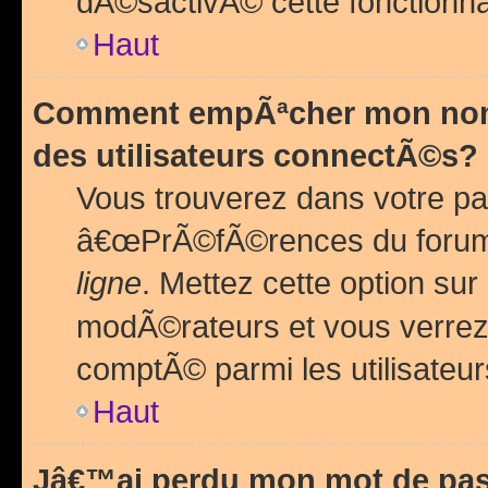
dÃ©sactivÃ© cette fonctionna
Haut
Comment empÃªcher mon nom 
des utilisateurs connectÃ©s?
Vous trouverez dans votre pa
â€œPrÃ©fÃ©rences du forum
ligne
. Mettez cette option sur
modÃ©rateurs et vous verrez 
comptÃ© parmi les utilisateurs
Haut
Jâ€™ai perdu mon mot de pas