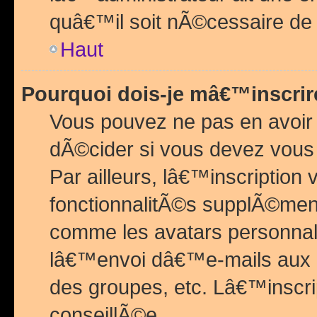
quâ€™il soit nÃ©cessaire de l
Haut
Pourquoi dois-je mâ€™inscrir
Vous pouvez ne pas en avoir
dÃ©cider si vous devez vous 
Par ailleurs, lâ€™inscriptio
fonctionnalitÃ©s supplÃ©ment
comme les avatars personnal
lâ€™envoi dâ€™e-mails aux
des groupes, etc. Lâ€™inscrip
conseillÃ©e.