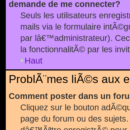
demande de me connecter?
Seuls les utilisateurs enreg
mails via le formulaire intÃ©
par lâ€™administrateur). Ce
la fonctionnalitÃ© par les inv
Haut
ProblÃ¨mes liÃ©s aux 
Comment poster dans un for
Cliquez sur le bouton adÃ©q
page du forum ou des sujets.
dâ€™Ãªtre enregistrÃ© pour 