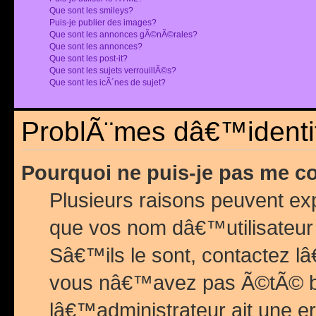
Que sont les smileys?
Puis-je publier des images?
Que sont les annonces gÃ©nÃ©rales?
Que sont les annonces?
Que sont les post-it?
Que sont les sujets verrouillÃ©s?
Que sont les icÃ´nes de sujet?
ProblÃ¨mes dâ€™identif
Pourquoi ne puis-je pas me c
Plusieurs raisons peuvent exp
que vos nom dâ€™utilisateur 
Sâ€™ils le sont, contactez l
vous nâ€™avez pas Ã©tÃ© ban
lâ€™administrateur ait une er