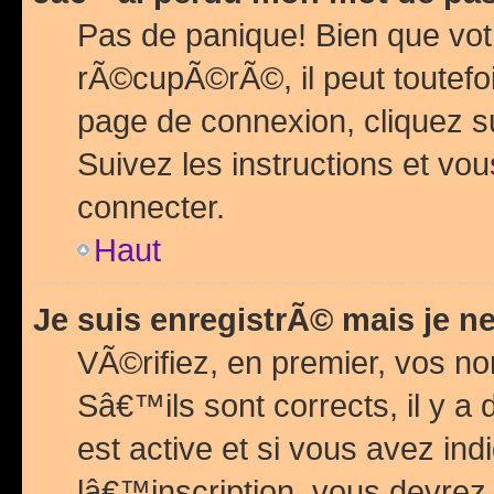
Pas de panique! Bien que vot
rÃ©cupÃ©rÃ©, il peut toutefois
page de connexion, cliquez 
Suivez les instructions et v
connecter.
Haut
Je suis enregistrÃ© mais je n
VÃ©rifiez, en premier, vos n
Sâ€™ils sont corrects, il y a
est active et si vous avez in
lâ€™inscription, vous devrez 