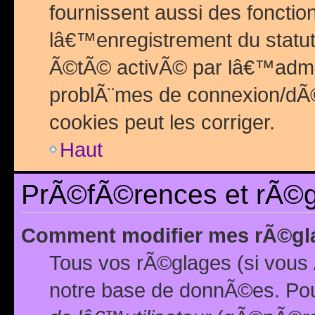
fournissent aussi des fonctio
lâ€™enregistrement du statut
Ã©tÃ© activÃ© par lâ€™admin
problÃ¨mes de connexion/dÃ©
cookies peut les corriger.
Haut
PrÃ©fÃ©rences et rÃ©gl
Comment modifier mes rÃ©gl
Tous vos rÃ©glages (si vous 
notre base de donnÃ©es. Pour 