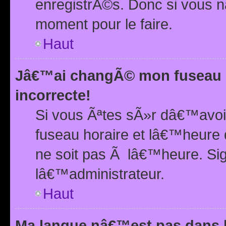
enregistrÃ©s. Donc si vous n
moment pour le faire.
Haut
Jâ€™ai changÃ© mon fuseau h
incorrecte!
Si vous Ãªtes sÃ»r dâ€™avo
fuseau horaire et lâ€™heure 
ne soit pas Ã lâ€™heure. Si
lâ€™administrateur.
Haut
Ma langue nâ€™est pas dans la