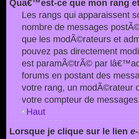
Quâ€™est-ce que mon rang et
Les rangs qui apparaissent s
nombre de messages postÃ©s ou
que les modÃ©rateurs et adm
pouvez pas directement modif
est paramÃ©trÃ© par lâ€™adm
forums en postant des mess
votre rang, un modÃ©rateur o
votre compteur de messages
Haut
Lorsque je clique sur le lien
e-