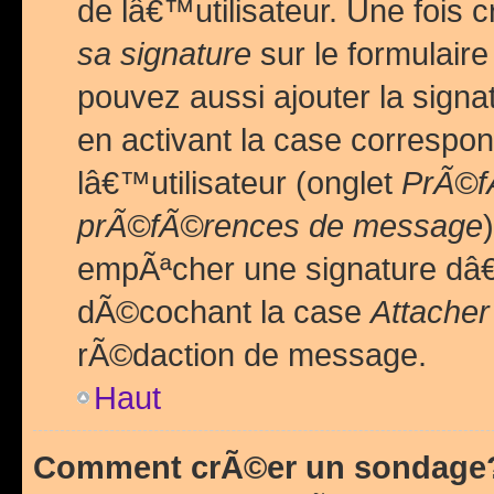
de lâ€™utilisateur. Une foi
sa signature
sur le formulair
pouvez aussi ajouter la sig
en activant la case correspo
lâ€™utilisateur (onglet
PrÃ©fÃ
prÃ©fÃ©rences de message
empÃªcher une signature dâ
dÃ©cochant la case
Attacher
rÃ©daction de message.
Haut
Comment crÃ©er un sondage