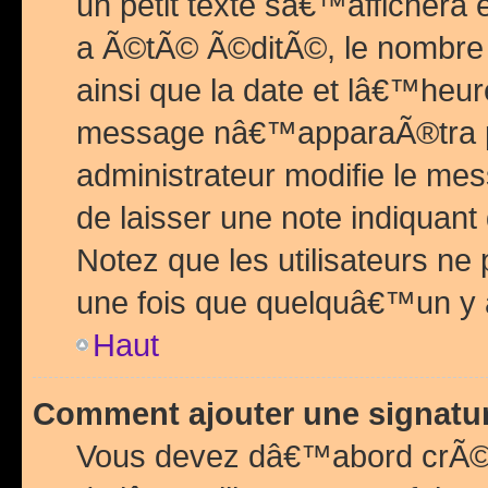
un petit texte sâ€™affichera
a Ã©tÃ© Ã©ditÃ©, le nombre 
ainsi que la date et lâ€™heur
message nâ€™apparaÃ®tra p
administrateur modifie le mes
de laisser une note indiquan
Notez que les utilisateurs n
une fois que quelquâ€™un y
Haut
Comment ajouter une signat
Vous devez dâ€™abord crÃ©e