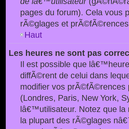
de lâ€™utilisateur
(gÃ©nÃ©ral
pages du forum). Cela vous p
rÃ©glages et prÃ©fÃ©rences
Haut
Les heures ne sont pas correc
Il est possible que lâ€™heure
diffÃ©rent de celui dans leq
modifier vos prÃ©fÃ©rences p
(Londres, Paris, New York, S
lâ€™utilisateur. Notez que la
la plupart des rÃ©glages nâ