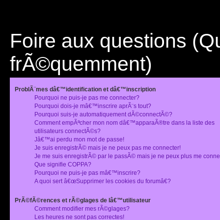
Foire aux questions (
frÃ©quemment)
ProblÃ¨mes dâ€™identification et dâ€™inscription
Pourquoi ne puis-je pas me connecter?
Pourquoi dois-je mâ€™inscrire aprÃ¨s tout?
Pourquoi suis-je automatiquement dÃ©connectÃ©?
Comment empÃªcher mon nom dâ€™apparaÃ®tre dans la liste des
utilisateurs connectÃ©s?
Jâ€™ai perdu mon mot de passe!
Je suis enregistrÃ© mais je ne peux pas me connecter!
Je me suis enregistrÃ© par le passÃ© mais je ne peux plus me conne
Que signifie COPPA?
Pourquoi ne puis-je pas mâ€™inscrire?
A quoi sert â€œSupprimer les cookies du forumâ€?
PrÃ©fÃ©rences et rÃ©glages de lâ€™utilisateur
Comment modifier mes rÃ©glages?
Les heures ne sont pas correctes!