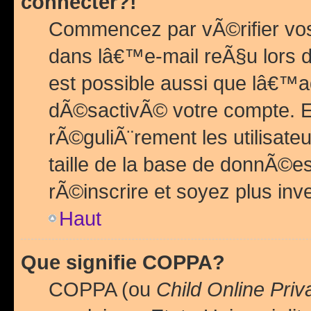
connecter?!
Commencez par vÃ©rifier vos
dans lâ€™e-mail reÃ§u lors de
est possible aussi que lâ€™a
dÃ©sactivÃ© votre compte. En 
rÃ©guliÃ¨rement les utilisate
taille de la base de donnÃ©es
rÃ©inscrire et soyez plus inve
Haut
Que signifie COPPA?
COPPA (ou
Child Online Priv