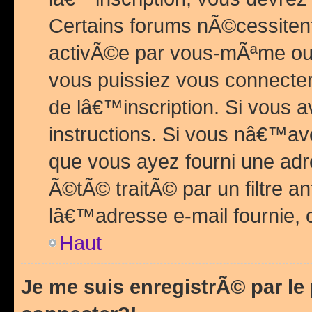
Certains forums nÃ©cessitent 
activÃ©e par vous-mÃªme ou 
vous puissiez vous connecter.
de lâ€™inscription. Si vous a
instructions. Si vous nâ€™av
que vous ayez fourni une adr
Ã©tÃ© traitÃ© par un filtre a
lâ€™adresse e-mail fournie, 
Haut
Je me suis enregistrÃ© par l