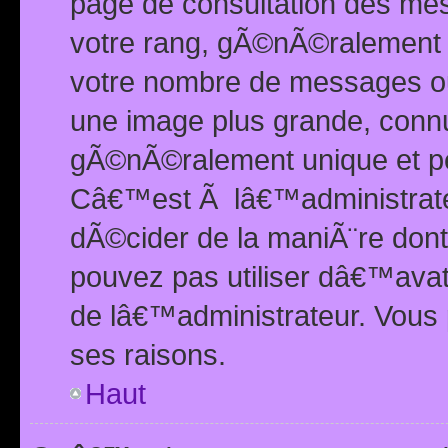
page de consultation des me
votre rang, gÃ©nÃ©ralement d
votre nombre de messages ou 
une image plus grande, conn
gÃ©nÃ©ralement unique et per
Câ€™est Ã lâ€™administrateu
dÃ©cider de la maniÃ¨re dont 
pouvez pas utiliser dâ€™ava
de lâ€™administrateur. Vous 
ses raisons.
Haut