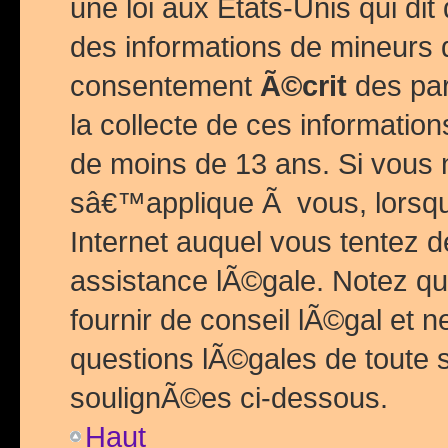
une loi aux Etats-Unis qui dit 
des informations de mineurs 
consentement
Ã©crit
des par
la collecte de ces informatio
de moins de 13 ans. Si vous
sâ€™applique Ã vous, lorsque
Internet auquel vous tentez 
assistance lÃ©gale. Notez q
fournir de conseil lÃ©gal et 
questions lÃ©gales de toute 
soulignÃ©es ci-dessous.
Haut