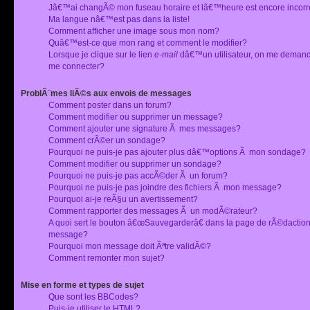
Jâ€™ai changÃ© mon fuseau horaire et lâ€™heure est encore incorr
Ma langue nâ€™est pas dans la liste!
Comment afficher une image sous mon nom?
Quâ€™est-ce que mon rang et comment le modifier?
Lorsque je clique sur le lien
e-mail
dâ€™un utilisateur, on me deman
me connecter?
ProblÃ¨mes liÃ©s aux envois de messages
Comment poster dans un forum?
Comment modifier ou supprimer un message?
Comment ajouter une signature Ã mes messages?
Comment crÃ©er un sondage?
Pourquoi ne puis-je pas ajouter plus dâ€™options Ã mon sondage?
Comment modifier ou supprimer un sondage?
Pourquoi ne puis-je pas accÃ©der Ã un forum?
Pourquoi ne puis-je pas joindre des fichiers Ã mon message?
Pourquoi ai-je reÃ§u un avertissement?
Comment rapporter des messages Ã un modÃ©rateur?
A quoi sert le bouton â€œSauvegarderâ€ dans la page de rÃ©dactio
message?
Pourquoi mon message doit Ãªtre validÃ©?
Comment remonter mon sujet?
Mise en forme et types de sujet
Que sont les BBCodes?
Puis-je utiliser le HTML?