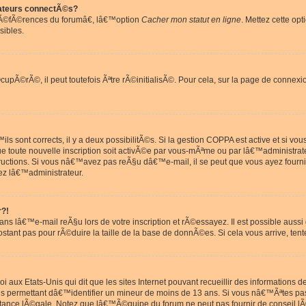
ateurs connectÃ©s?
rÃ©fÃ©rences du forumâ€, lâ€™option
Cacher mon statut en ligne
. Mettez cette opt
sibles.
pÃ©rÃ©, il peut toutefois Ãªtre rÃ©initialisÃ©. Pour cela, sur la page de connexi
ls sont corrects, il y a deux possibilitÃ©s. Si la gestion COPPA est active et si v
que toute nouvelle inscription soit activÃ©e par vous-mÃªme ou par lâ€™administrat
tructions. Si vous nâ€™avez pas reÃ§u dâ€™e-mail, il se peut que vous ayez fourni
ez lâ€™administrateur.
r?!
s lâ€™e-mail reÃ§u lors de votre inscription et rÃ©essayez. Il est possible aus
postant pas pour rÃ©duire la taille de la base de donnÃ©es. Si cela vous arrive, tent
oi aux Etats-Unis qui dit que les sites Internet pouvant recueillir des information
ons permettant dâ€™identifier un mineur de moins de 13 ans. Si vous nâ€™Ãªtes p
istance lÃ©gale. Notez que lâ€™Ã©quipe du forum ne peut pas fournir de conseil lÃ