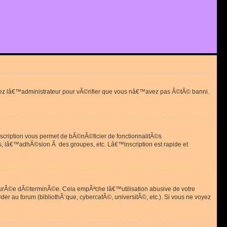
actez lâ€™administrateur pour vÃ©rifier que vous nâ€™avez pas Ã©tÃ© banni.
scription vous permet de bÃ©nÃ©ficier de fonctionnalitÃ©s
, lâ€™adhÃ©sion Ã des groupes, etc. Lâ€™inscription est rapide et
durÃ©e dÃ©terminÃ©e. Cela empÃªche lâ€™utilisation abusive de votre
r au forum (bibliothÃ¨que, cybercafÃ©, universitÃ©, etc.). Si vous ne voyez