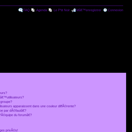
FAQ
Agenda
Le P'tit Noir
Mâ€™enregistrer
Connexion
eurs?
€™utilisateurs?
 groupe?
lisateurs apparaissent dans une couleur diffÃ©rente?
 par dÃ©fautâ€?
Ã©quipe du forumâ€?
ges privÃ©s!