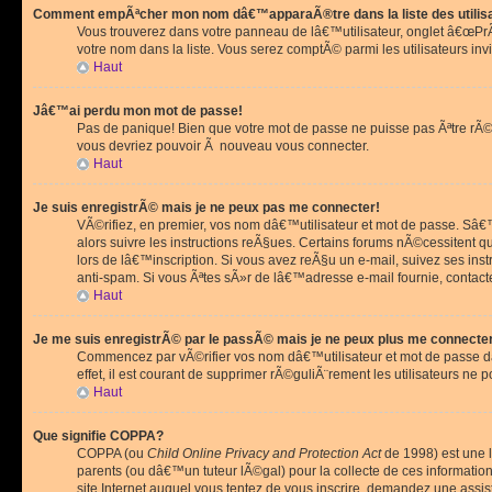
Comment empÃªcher mon nom dâ€™apparaÃ®tre dans la liste des utilis
Vous trouverez dans votre panneau de lâ€™utilisateur, onglet â€œP
votre nom dans la liste. Vous serez comptÃ© parmi les utilisateurs invi
Haut
Jâ€™ai perdu mon mot de passe!
Pas de panique! Bien que votre mot de passe ne puisse pas Ãªtre rÃ©cu
vous devriez pouvoir Ã nouveau vous connecter.
Haut
Je suis enregistrÃ© mais je ne peux pas me connecter!
VÃ©rifiez, en premier, vos nom dâ€™utilisateur et mot de passe. Sâ€™i
alors suivre les instructions reÃ§ues. Certains forums nÃ©cessitent 
lors de lâ€™inscription. Si vous avez reÃ§u un e-mail, suivez ses ins
anti-spam. Si vous Ãªtes sÃ»r de lâ€™adresse e-mail fournie, contact
Haut
Je me suis enregistrÃ© par le passÃ© mais je ne peux plus me connecte
Commencez par vÃ©rifier vos nom dâ€™utilisateur et mot de passe dan
effet, il est courant de supprimer rÃ©guliÃ¨rement les utilisateurs ne 
Haut
Que signifie COPPA?
COPPA (ou
Child Online Privacy and Protection Act
de 1998) est une l
parents (ou dâ€™un tuteur lÃ©gal) pour la collecte de ces informati
site Internet auquel vous tentez de vous inscrire, demandez une ass