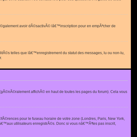
 peut Ã©galement avoir dÃ©sactivÃ© lâ€™inscription pour en empÃªcher de
alitÃ©s telles que lâ€™enregistrement du statut des messages, lu ou non-lu,
r.
(gÃ©nÃ©ralement affichÃ© en haut de toutes les pages du forum). Cela vous
Ã©fÃ©rences pour le fuseau horaire de votre zone (Londres, Paris, New York,
€™aux utilisateurs enregistrÃ©s. Donc si vous nâ€™Ãªtes pas inscrit,