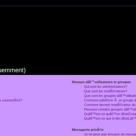
quemment)
Niveaux dâ€™utilisateurs et groupes
Qui sont les administrateurs?
Que sont les modÃ©rateurs?
Que sont les groupes dâ€™utilisat
rs connectÃ©s?
Comment adhÃ©rer Ã un groupe dâ
Comment devenir modÃ©rateur de
Pourquoi certains groupes dâ€™uti
Quâ€™est-ce quâ€™un â€œGroupe
Quâ€™est-ce que le lien â€œLâ€™
Messagerie privÃ©e
Je ne peux pas envoyer de messa