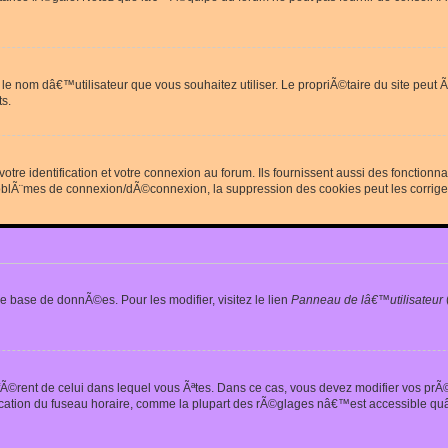
erdit le nom dâ€™utilisateur que vous souhaitez utiliser. Le propriÃ©taire du site
s.
re identification et votre connexion au forum. Ils fournissent aussi des fonctionn
oblÃ¨mes de connexion/dÃ©connexion, la suppression des cookies peut les corrige
e base de donnÃ©es. Pour les modifier, visitez le lien
Panneau de lâ€™utilisateur
iffÃ©rent de celui dans lequel vous Ãªtes. Dans ce cas, vous devez modifier vos pr
fication du fuseau horaire, comme la plupart des rÃ©glages nâ€™est accessible quâ