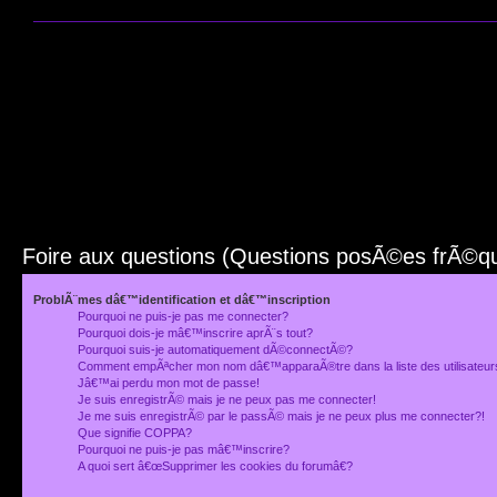
Foire aux questions (Questions posÃ©es frÃ©
ProblÃ¨mes dâ€™identification et dâ€™inscription
Pourquoi ne puis-je pas me connecter?
Pourquoi dois-je mâ€™inscrire aprÃ¨s tout?
Pourquoi suis-je automatiquement dÃ©connectÃ©?
Comment empÃªcher mon nom dâ€™apparaÃ®tre dans la liste des utilisateu
Jâ€™ai perdu mon mot de passe!
Je suis enregistrÃ© mais je ne peux pas me connecter!
Je me suis enregistrÃ© par le passÃ© mais je ne peux plus me connecter?!
Que signifie COPPA?
Pourquoi ne puis-je pas mâ€™inscrire?
A quoi sert â€œSupprimer les cookies du forumâ€?