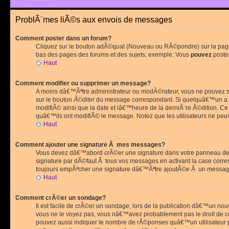
ProblÃ¨mes liÃ©s aux envois de messages
Comment poster dans un forum?
Cliquez sur le bouton adÃ©quat (Nouveau ou RÃ©pondre) sur la page 
bas des pages des forums et des sujets, exemple: Vous
pouvez
poste
Haut
Comment modifier ou supprimer un message?
A moins dâ€™Ãªtre administrateur ou modÃ©rateur, vous ne pouvez m
sur le bouton
Ã©diter
du message correspondant. Si quelquâ€™un a d
modifiÃ© ainsi que la date et lâ€™heure de la derniÃ¨re Ã©dition. C
quâ€™ils ont modifiÃ© le message. Notez que les utilisateurs ne p
Haut
Comment ajouter une signature Ã mes messages?
Vous devez dâ€™abord crÃ©er une signature dans votre panneau de 
signature par dÃ©faut Ã tous vos messages en activant la case corr
toujours empÃªcher une signature dâ€™Ãªtre ajoutÃ©e Ã un messa
Haut
Comment crÃ©er un sondage?
Il est facile de crÃ©er un sondage, lors de la publication dâ€™un no
vous ne le voyez pas, vous nâ€™avez probablement pas le droit de cr
pouvez aussi indiquer le nombre de rÃ©ponses quâ€™un utilisateur peu