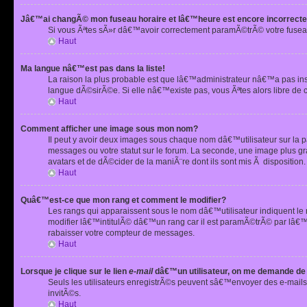
Jâ€™ai changÃ© mon fuseau horaire et lâ€™heure est encore incorrecte
Si vous Ãªtes sÃ»r dâ€™avoir correctement paramÃ©trÃ© votre fusea
Haut
Ma langue nâ€™est pas dans la liste!
La raison la plus probable est que lâ€™administrateur nâ€™a pas i
langue dÃ©sirÃ©e. Si elle nâ€™existe pas, vous Ãªtes alors libre de 
Haut
Comment afficher une image sous mon nom?
Il peut y avoir deux images sous chaque nom dâ€™utilisateur sur la
messages ou votre statut sur le forum. La seconde, une image plus
avatars et de dÃ©cider de la maniÃ¨re dont ils sont mis Ã dispositio
Haut
Quâ€™est-ce que mon rang et comment le modifier?
Les rangs qui apparaissent sous le nom dâ€™utilisateur indiquent le
modifier lâ€™intitulÃ© dâ€™un rang car il est paramÃ©trÃ© par lâ€™
rabaisser votre compteur de messages.
Haut
Lorsque je clique sur le lien
e-mail
dâ€™un utilisateur, on me demande de
Seuls les utilisateurs enregistrÃ©s peuvent sâ€™envoyer des e-mails 
invitÃ©s.
Haut