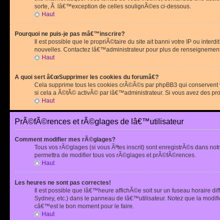
sorte, Ã lâ€™exception de celles soulignÃ©es ci-dessous.
Haut
Pourquoi ne puis-je pas mâ€™inscrire?
Il est possible que le propriÃ©taire du site ait banni votre IP ou int
nouvelles. Contactez lâ€™administrateur pour plus de renseignement
Haut
A quoi sert â€œSupprimer les cookies du forumâ€?
Cela supprime tous les cookies crÃ©Ã©s par phpBB3 qui conservent vot
si cela a Ã©tÃ© activÃ© par lâ€™administrateur. Si vous avez des pr
Haut
PrÃ©fÃ©rences et rÃ©glages de lâ€™utilisateur
Comment modifier mes rÃ©glages?
Tous vos rÃ©glages (si vous Ãªtes inscrit) sont enregistrÃ©s dans notr
permettra de modifier tous vos rÃ©glages et prÃ©fÃ©rences.
Haut
Les heures ne sont pas correctes!
Il est possible que lâ€™heure affichÃ©e soit sur un fuseau horaire d
Sydney, etc.) dans le panneau de lâ€™utilisateur. Notez que la modi
câ€™est le bon moment pour le faire.
Haut