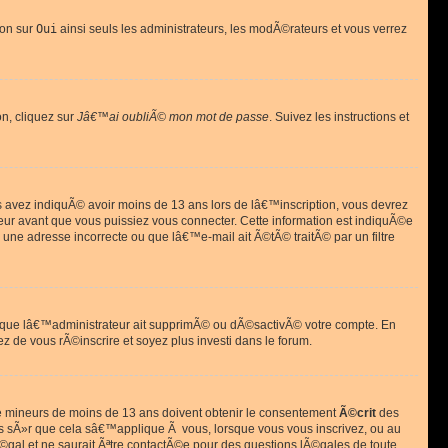
ion sur
Oui
ainsi seuls les administrateurs, les modÃ©rateurs et vous verrez
on, cliquez sur
Jâ€™ai oubliÃ© mon mot de passe
. Suivez les instructions et
ous avez indiquÃ© avoir moins de 13 ans lors de lâ€™inscription, vous devrez
eur avant que vous puissiez vous connecter. Cette information est indiquÃ©e
 une adresse incorrecte ou que lâ€™e-mail ait Ã©tÃ© traitÃ© par un filtre
si que lâ€™administrateur ait supprimÃ© ou dÃ©sactivÃ© votre compte. En
ez de vous rÃ©inscrire et soyez plus investi dans le forum.
s de mineurs de moins de 13 ans doivent obtenir le consentement
Ã©crit
des
as sÃ»r que cela sâ€™applique Ã vous, lorsque vous vous inscrivez, ou au
©gal et ne saurait Ãªtre contactÃ©e pour des questions lÃ©gales de toute