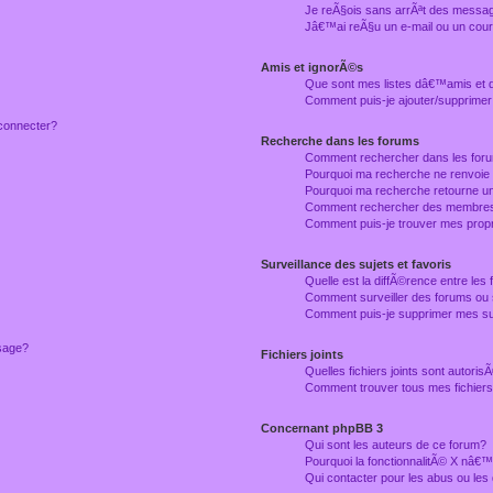
Je reÃ§ois sans arrÃªt des messag
Jâ€™ai reÃ§u un e-mail ou un courr
Amis et ignorÃ©s
Que sont mes listes dâ€™amis et
Comment puis-je ajouter/supprimer
connecter?
Recherche dans les forums
Comment rechercher dans les for
Pourquoi ma recherche ne renvoie
Pourquoi ma recherche retourne u
Comment rechercher des membre
Comment puis-je trouver mes prop
Surveillance des sujets et favoris
Quelle est la diffÃ©rence entre les f
Comment surveiller des forums ou 
Comment puis-je supprimer mes sur
ssage?
Fichiers joints
Quelles fichiers joints sont autori
Comment trouver tous mes fichiers 
Concernant phpBB 3
Qui sont les auteurs de ce forum?
Pourquoi la fonctionnalitÃ© X nâ€™
Qui contacter pour les abus ou le