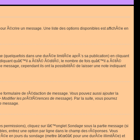
ur Ã©crire un message. Une liste des options disponibles est affichÃ©e en
(quelquefois dans une durÃ©e limitÃ©e aprÃ¨s sa publication) en cliquant
diquant quâ€™il a Ã©tÃ© Ã©ditÃ©, le nombre de fois quâ€™il a Ã©tÃ©
message, cependant ils ont la possibilitÃ© de laisser une note indiquant
le formulaire de rÃ©daction de message. Vous pouvez aussi ajouter la
> Modifier les prÃ©fÃ©rences de message
). Par la suite, vous pourrez
de message.
es permissions), cliquez sur lâ€™onglet
Sondage
sous la partie message (si
ibles, entrez une option par ligne dans le champ des rÃ©ponses. Vous
durÃ©e en jours du sondage (mettre â€œ0â€ pour une durÃ©e illimitÃ©e) et