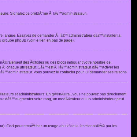
heure. Signalez ce problÃ¨me Ã lâ€™administrateur.
tre langue. Essayez de demander Ã lâ€™administrateur dâ€™installer la
u groupe phpBB (voir le lien en bas de page).
©nÃ©ralement des Ã©toiles ou des blocs indiquant votre nombre de
e Ã chaque utilisateur. Câ€™est Ã lâ€™administrateur dâ€™activer les
 lâ€™administrateur. Vous pouvez le contacter pour lui demander ses raisons.
Ã©rateurs et administrateurs. En gÃ©nÃ©ral, vous ne pouvez pas directement
 but dâ€™augmenter votre rang, un modÃ©rateur ou un administrateur peut
ur). Ceci pour empÃªcher un usage abusif de la fonctionnalitÃ© par les