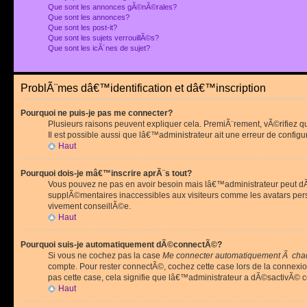
Que sont les annonces gÃ©nÃ©rales?
Que sont les annonces?
Que sont les post-it?
Que sont les sujets verrouillÃ©s?
Que sont les icÃ´nes de sujet?
ProblÃ¨mes dâ€™identification et dâ€™inscription
Pourquoi ne puis-je pas me connecter?
Plusieurs raisons peuvent expliquer cela. PremiÃ¨rement, vÃ©rifiez 
Il est possible aussi que lâ€™administrateur ait une erreur de configu
Haut
Pourquoi dois-je mâ€™inscrire aprÃ¨s tout?
Vous pouvez ne pas en avoir besoin mais lâ€™administrateur peut dÃ©
supplÃ©mentaires inaccessibles aux visiteurs comme les avatars pe
vivement conseillÃ©e.
Haut
Pourquoi suis-je automatiquement dÃ©connectÃ©?
Si vous ne cochez pas la case
Me connecter automatiquement Ã chaq
compte. Pour rester connectÃ©, cochez cette case lors de la connexi
pas cette case, cela signifie que lâ€™administrateur a dÃ©sactivÃ© ce
Haut