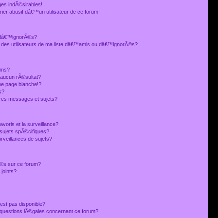
es indÃ©sirables!
ier abusif dâ€™un utilisateur de ce forum!
 dâ€™ignorÃ©s?
 des utilisateurs de ma liste dâ€™amis ou dâ€™ignorÃ©s?
ums?
 aucun rÃ©sultat?
ne page blanche!?
s?
res messages et sujets?
avoris et la surveillance?
sujets spÃ©cifiques?
veillances de sujets?
sÃ©s sur ce forum?
joints?
est pas disponible?
s questions lÃ©gales concernant ce forum?