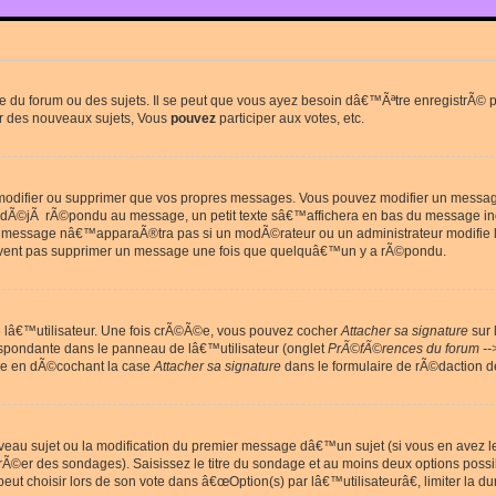
du forum ou des sujets. Il se peut que vous ayez besoin dâ€™Ãªtre enregistrÃ© po
r des nouveaux sujets, Vous
pouvez
participer aux votes, etc.
odifier ou supprimer que vos propres messages. Vous pouvez modifier un message 
Ã©jÃ rÃ©pondu au message, un petit texte sâ€™affichera en bas du message in
e message nâ€™apparaÃ®tra pas si un modÃ©rateur ou un administrateur modifie le 
euvent pas supprimer un message une fois que quelquâ€™un y a rÃ©pondu.
lâ€™utilisateur. Une fois crÃ©Ã©e, vous pouvez cocher
Attacher sa signature
sur 
espondante dans le panneau de lâ€™utilisateur (onglet
PrÃ©fÃ©rences du forum --
ge en dÃ©cochant la case
Attacher sa signature
dans le formulaire de rÃ©daction 
uveau sujet ou la modification du premier message dâ€™un sujet (si vous en avez l
Ã©er des sondages). Saisissez le titre du sondage et au moins deux options poss
t choisir lors de son vote dans â€œOption(s) par lâ€™utilisateurâ€, limiter la 