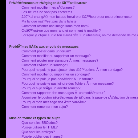
PrÃ©fÃ©rences et rÃ©glages de lâ€™utilisateur
Comment modifier mes rÃ©glages?
Les heures ne sont pas correctes!
Jâ€™ai changÃ© mon fuseau horaire et lâ€™heure est encore incorrecte!
Ma langue nâ€™est pas dans la liste!
Comment afficher une image sous mon nom?
Quâ€™est-ce que mon rang et comment le modifier?
Lorsque je clique sur le lien
e-mail
dâ€™un utilisateur, on me demande de me 
ProblÃ¨mes liÃ©s aux envois de messages
Comment poster dans un forum?
Comment modifier ou supprimer un message?
Comment ajouter une signature Ã mes messages?
Comment crÃ©er un sondage?
Pourquoi ne puis-je pas ajouter plus dâ€™options Ã mon sondage?
Comment modifier ou supprimer un sondage?
Pourquoi ne puis-je pas accÃ©der Ã un forum?
Pourquoi ne puis-je pas joindre des fichiers Ã mon message?
Pourquoi ai-je reÃ§u un avertissement?
Comment rapporter des messages Ã un modÃ©rateur?
A quoi sert le bouton â€œSauvegarderâ€ dans la page de rÃ©daction de me
Pourquoi mon message doit Ãªtre validÃ©?
Comment remonter mon sujet?
Mise en forme et types de sujet
Que sont les BBCodes?
Puis-je utiliser le HTML?
Que sont les smileys?
Puis-je publier des images?