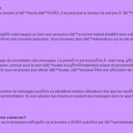
!
u horaire et lâ€™heure dâ€™Ã©tÃ©, il se peut que le serveur ne soit pas Ã lâ€™
nstallÃ© votre langue ou bien que personne nâ€™a encore traduit phpBB3 dans vo
crÃ©er une nouvelle traduction. Vous trouverez plus dâ€™informations sur le site d
 page de consultation des messages. La premiÃ¨re est associÃ©e Ã votre rang, gÃ
 grande, connue sous le nom dâ€™avatar est gÃ©nÃ©ralement unique et personnell
n. Si vous ne pouvez pas utiliser dâ€™avatar, câ€™est peut-Ãªtre une dÃ©cision de
 nombre de messages postÃ©s ou identifient certains utilisateurs tels que les mod
administrateur. Si vous abusez des forums en postant des messages dans le seul
 me connecter?
via le formulaire intÃ©grÃ© (si la fonction a Ã©tÃ© activÃ©e par lâ€™administrate