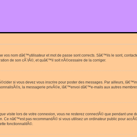
que vos nom dâ€™utilisateur et mot de passe sont corrects. Sâ€™ils le sont, cont
ration de son cÃ´tÃ©, et quâ€™il soit nÃ©cessaire de la corriger.
cider si vous devez vous inscrire pour poster des messages. Par ailleurs, lâ€™in
rsonnalisÃ©s, la messagerie privÃ©e, lâ€™envoi dâ€™e-mails aux autres membres
ue visite
lors de votre connexion, vous ne resterez connectÃ© que pendant une 
on. Ce nâ€™est pas recommandÃ© si vous utilisez un ordinateur public pour accÃ©de
tte fonctionnalitÃ©.