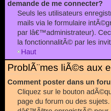
demande de me connecter?
Seuls les utilisateurs enreg
mails via le formulaire intÃ©
par lâ€™administrateur). Ce
la fonctionnalitÃ© par les inv
Haut
ProblÃ¨mes liÃ©s aux 
Comment poster dans un for
Cliquez sur le bouton adÃ©q
page du forum ou des sujets.
dâ€™Ãªtre enregistrÃ© pour 