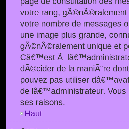
page de consultation des me
votre rang, gÃ©nÃ©ralement d
votre nombre de messages ou 
une image plus grande, conn
gÃ©nÃ©ralement unique et per
Câ€™est Ã lâ€™administrateu
dÃ©cider de la maniÃ¨re dont 
pouvez pas utiliser dâ€™ava
de lâ€™administrateur. Vous 
ses raisons.
Haut