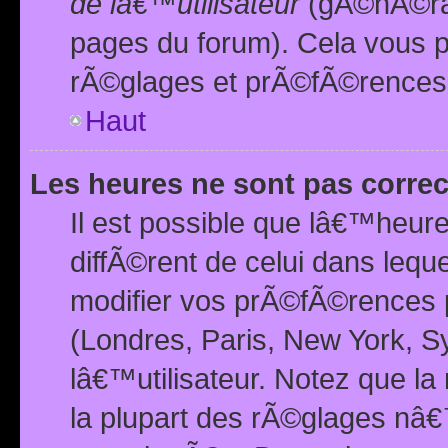
de lâ€™utilisateur
(gÃ©nÃ©ral
pages du forum). Cela vous p
rÃ©glages et prÃ©fÃ©rences
Haut
Les heures ne sont pas correc
Il est possible que lâ€™heure
diffÃ©rent de celui dans leq
modifier vos prÃ©fÃ©rences p
(Londres, Paris, New York, S
lâ€™utilisateur. Notez que la
la plupart des rÃ©glages nâ