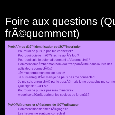
Foire aux questions (
frÃ©quemment)
ProblÃ¨mes dâ€™identification et dâ€™inscription
Pourquoi ne puis-je pas me connecter?
Pourquoi dois-je mâ€™inscrire aprÃ¨s tout?
Pourquoi suis-je automatiquement dÃ©connectÃ©?
Comment empÃªcher mon nom dâ€™apparaÃ®tre dans la liste des
utilisateurs connectÃ©s?
Jâ€™ai perdu mon mot de passe!
Je suis enregistrÃ© mais je ne peux pas me connecter!
Je me suis enregistrÃ© par le passÃ© mais je ne peux plus me conne
Que signifie COPPA?
Pourquoi ne puis-je pas mâ€™inscrire?
A quoi sert â€œSupprimer les cookies du forumâ€?
PrÃ©fÃ©rences et rÃ©glages de lâ€™utilisateur
Comment modifier mes rÃ©glages?
Les heures ne sont pas correctes!