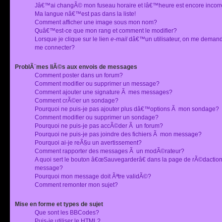
Jâ€™ai changÃ© mon fuseau horaire et lâ€™heure est encore incorr
Ma langue nâ€™est pas dans la liste!
Comment afficher une image sous mon nom?
Quâ€™est-ce que mon rang et comment le modifier?
Lorsque je clique sur le lien
e-mail
dâ€™un utilisateur, on me deman
me connecter?
ProblÃ¨mes liÃ©s aux envois de messages
Comment poster dans un forum?
Comment modifier ou supprimer un message?
Comment ajouter une signature Ã mes messages?
Comment crÃ©er un sondage?
Pourquoi ne puis-je pas ajouter plus dâ€™options Ã mon sondage?
Comment modifier ou supprimer un sondage?
Pourquoi ne puis-je pas accÃ©der Ã un forum?
Pourquoi ne puis-je pas joindre des fichiers Ã mon message?
Pourquoi ai-je reÃ§u un avertissement?
Comment rapporter des messages Ã un modÃ©rateur?
A quoi sert le bouton â€œSauvegarderâ€ dans la page de rÃ©dactio
message?
Pourquoi mon message doit Ãªtre validÃ©?
Comment remonter mon sujet?
Mise en forme et types de sujet
Que sont les BBCodes?
Puis-je utiliser le HTML?