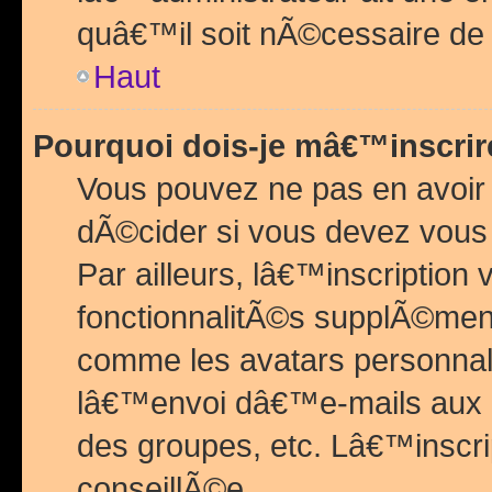
quâ€™il soit nÃ©cessaire de l
Haut
Pourquoi dois-je mâ€™inscrir
Vous pouvez ne pas en avoir
dÃ©cider si vous devez vous 
Par ailleurs, lâ€™inscriptio
fonctionnalitÃ©s supplÃ©ment
comme les avatars personnal
lâ€™envoi dâ€™e-mails aux
des groupes, etc. Lâ€™inscrip
conseillÃ©e.