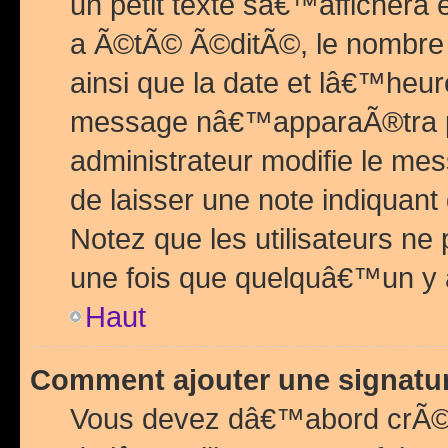
un petit texte sâ€™affichera
a Ã©tÃ© Ã©ditÃ©, le nombre 
ainsi que la date et lâ€™heur
message nâ€™apparaÃ®tra p
administrateur modifie le mes
de laisser une note indiquan
Notez que les utilisateurs n
une fois que quelquâ€™un y
Haut
Comment ajouter une signat
Vous devez dâ€™abord crÃ©e