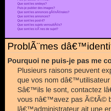
Que sont les smileys?
Puis-je publier des images?
Que sont les annonces gÃ©nÃ©rales?
Que sont les annonces?
Que sont les post-it?
Que sont les sujets verrouillÃ©s?
Que sont les icÃ´nes de sujet?
ProblÃ¨mes dâ€™identif
Pourquoi ne puis-je pas me c
Plusieurs raisons peuvent exp
que vos nom dâ€™utilisateur 
Sâ€™ils le sont, contactez l
vous nâ€™avez pas Ã©tÃ© ban
lâ€™administrateur ait une er