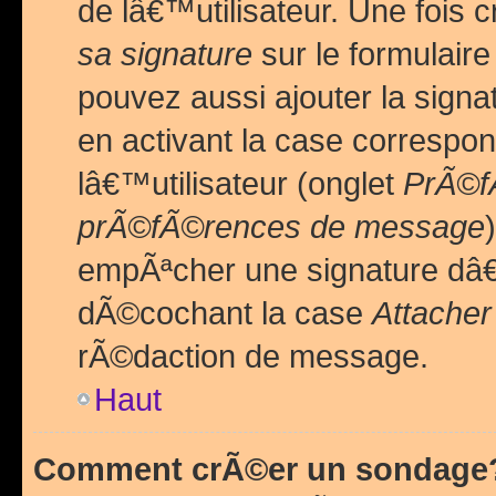
de lâ€™utilisateur. Une foi
sa signature
sur le formulair
pouvez aussi ajouter la sig
en activant la case correspo
lâ€™utilisateur (onglet
PrÃ©fÃ
prÃ©fÃ©rences de message
empÃªcher une signature dâ
dÃ©cochant la case
Attacher
rÃ©daction de message.
Haut
Comment crÃ©er un sondage