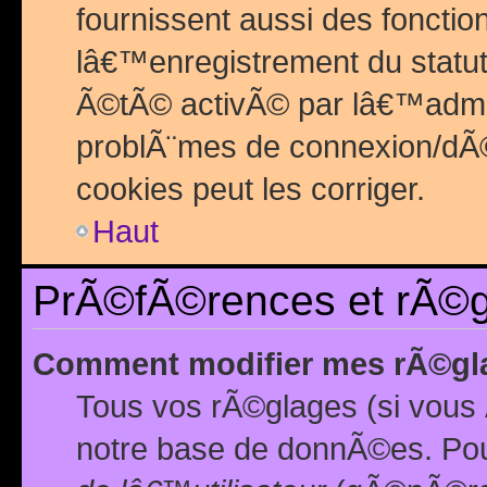
fournissent aussi des fonctio
lâ€™enregistrement du statut
Ã©tÃ© activÃ© par lâ€™admin
problÃ¨mes de connexion/dÃ©
cookies peut les corriger.
Haut
PrÃ©fÃ©rences et rÃ©gl
Comment modifier mes rÃ©gl
Tous vos rÃ©glages (si vous 
notre base de donnÃ©es. Pour 