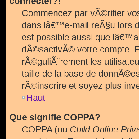
connecter?!
Commencez par vÃ©rifier vos
dans lâ€™e-mail reÃ§u lors de
est possible aussi que lâ€™a
dÃ©sactivÃ© votre compte. En 
rÃ©guliÃ¨rement les utilisate
taille de la base de donnÃ©es
rÃ©inscrire et soyez plus inve
Haut
Que signifie COPPA?
COPPA (ou
Child Online Priv