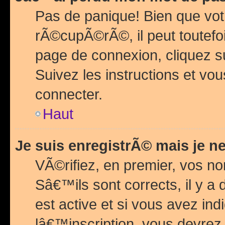
Pas de panique! Bien que vot
rÃ©cupÃ©rÃ©, il peut toutefois
page de connexion, cliquez 
Suivez les instructions et v
connecter.
Haut
Je suis enregistrÃ© mais je n
VÃ©rifiez, en premier, vos n
Sâ€™ils sont corrects, il y a
est active et si vous avez in
lâ€™inscription, vous devrez 