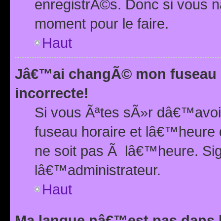
enregistrÃ©s. Donc si vous n
moment pour le faire.
Haut
Jâ€™ai changÃ© mon fuseau h
incorrecte!
Si vous Ãªtes sÃ»r dâ€™avo
fuseau horaire et lâ€™heure 
ne soit pas Ã lâ€™heure. Si
lâ€™administrateur.
Haut
Ma langue nâ€™est pas dans la