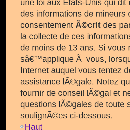
une loi aux Etats-Unis qui dit 
des informations de mineurs 
consentement
Ã©crit
des par
la collecte de ces informatio
de moins de 13 ans. Si vous
sâ€™applique Ã vous, lorsque
Internet auquel vous tentez 
assistance lÃ©gale. Notez q
fournir de conseil lÃ©gal et 
questions lÃ©gales de toute 
soulignÃ©es ci-dessous.
Haut