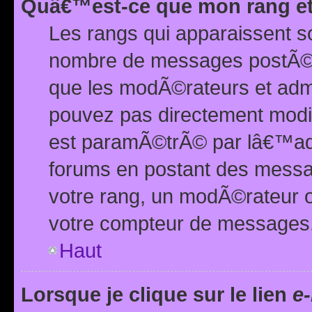
Quâ€™est-ce que mon rang et
Les rangs qui apparaissent s
nombre de messages postÃ©s ou
que les modÃ©rateurs et adm
pouvez pas directement modif
est paramÃ©trÃ© par lâ€™adm
forums en postant des mess
votre rang, un modÃ©rateur o
votre compteur de messages
Haut
Lorsque je clique sur le lien
e-