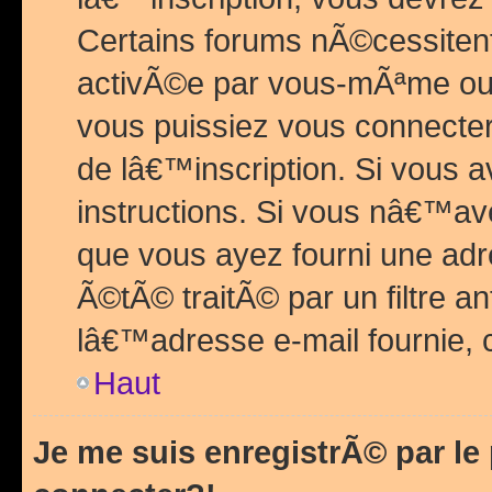
Certains forums nÃ©cessitent 
activÃ©e par vous-mÃªme ou 
vous puissiez vous connecter.
de lâ€™inscription. Si vous a
instructions. Si vous nâ€™av
que vous ayez fourni une adr
Ã©tÃ© traitÃ© par un filtre a
lâ€™adresse e-mail fournie, 
Haut
Je me suis enregistrÃ© par l