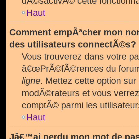
dÃ©sactivÃ© cette fonctionna
Haut
Comment empÃªcher mon nom 
des utilisateurs connectÃ©s?
Vous trouverez dans votre pa
â€œPrÃ©fÃ©rences du forum
ligne
. Mettez cette option sur
modÃ©rateurs et vous verrez 
comptÃ© parmi les utilisateurs
Haut
Jâ€™ai perdu mon mot de pas