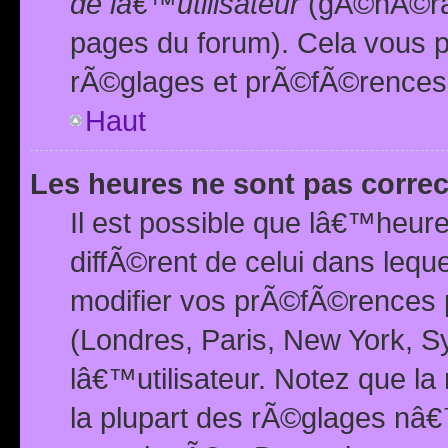
de lâ€™utilisateur
(gÃ©nÃ©ral
pages du forum). Cela vous p
rÃ©glages et prÃ©fÃ©rences
Haut
Les heures ne sont pas correc
Il est possible que lâ€™heure
diffÃ©rent de celui dans leq
modifier vos prÃ©fÃ©rences p
(Londres, Paris, New York, S
lâ€™utilisateur. Notez que la
la plupart des rÃ©glages nâ