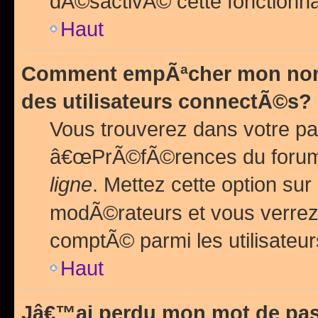
dÃ©sactivÃ© cette fonctionna
Haut
Comment empÃªcher mon nom 
des utilisateurs connectÃ©s?
Vous trouverez dans votre pa
â€œPrÃ©fÃ©rences du forum
ligne
. Mettez cette option sur
modÃ©rateurs et vous verrez 
comptÃ© parmi les utilisateurs
Haut
Jâ€™ai perdu mon mot de pas