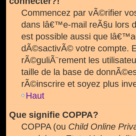
connecter?!
Commencez par vÃ©rifier vos
dans lâ€™e-mail reÃ§u lors de
est possible aussi que lâ€™a
dÃ©sactivÃ© votre compte. En 
rÃ©guliÃ¨rement les utilisate
taille de la base de donnÃ©es
rÃ©inscrire et soyez plus inve
Haut
Que signifie COPPA?
COPPA (ou
Child Online Priv