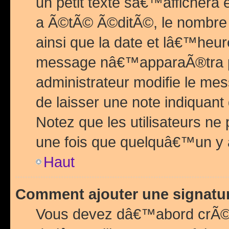
un petit texte sâ€™affichera
a Ã©tÃ© Ã©ditÃ©, le nombre 
ainsi que la date et lâ€™heur
message nâ€™apparaÃ®tra p
administrateur modifie le mes
de laisser une note indiquan
Notez que les utilisateurs n
une fois que quelquâ€™un y
Haut
Comment ajouter une signat
Vous devez dâ€™abord crÃ©e