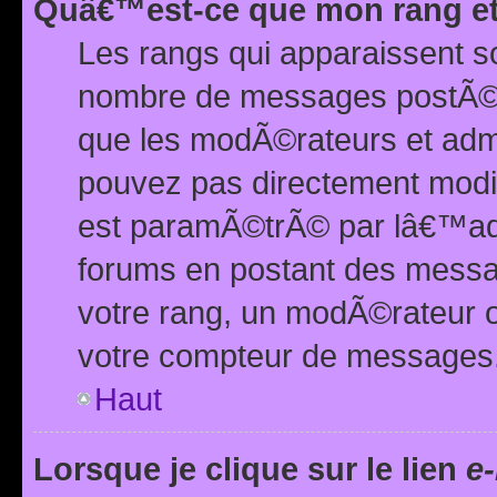
Quâ€™est-ce que mon rang et
Les rangs qui apparaissent s
nombre de messages postÃ©s ou
que les modÃ©rateurs et adm
pouvez pas directement modif
est paramÃ©trÃ© par lâ€™adm
forums en postant des mess
votre rang, un modÃ©rateur o
votre compteur de messages
Haut
Lorsque je clique sur le lien
e-