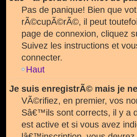
Pas de panique! Bien que vot
rÃ©cupÃ©rÃ©, il peut toutefois
page de connexion, cliquez 
Suivez les instructions et v
connecter.
Haut
Je suis enregistrÃ© mais je n
VÃ©rifiez, en premier, vos n
Sâ€™ils sont corrects, il y a
est active et si vous avez in
lâ€™inscription, vous devrez 