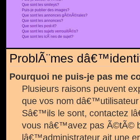
Que sont les smileys?
Puis-je publier des images?
Que sont les annonces gÃ©nÃ©rales?
Que sont les annonces?
Que sont les post-it?
Que sont les sujets verrouillÃ©s?
Que sont les icÃ´nes de sujet?
ProblÃ¨mes dâ€™identif
Pourquoi ne puis-je pas me c
Plusieurs raisons peuvent exp
que vos nom dâ€™utilisateur 
Sâ€™ils le sont, contactez l
vous nâ€™avez pas Ã©tÃ© ban
lâ€™administrateur ait une er