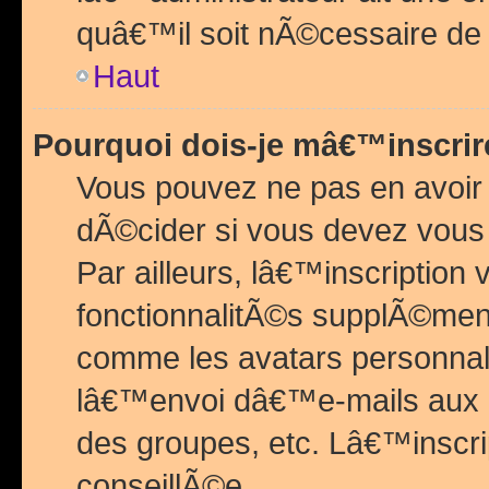
quâ€™il soit nÃ©cessaire de l
Haut
Pourquoi dois-je mâ€™inscrir
Vous pouvez ne pas en avoir
dÃ©cider si vous devez vous 
Par ailleurs, lâ€™inscriptio
fonctionnalitÃ©s supplÃ©ment
comme les avatars personnal
lâ€™envoi dâ€™e-mails aux
des groupes, etc. Lâ€™inscrip
conseillÃ©e.