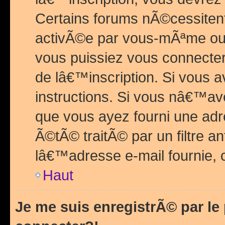
Certains forums nÃ©cessitent 
activÃ©e par vous-mÃªme ou 
vous puissiez vous connecter.
de lâ€™inscription. Si vous a
instructions. Si vous nâ€™av
que vous ayez fourni une adr
Ã©tÃ© traitÃ© par un filtre a
lâ€™adresse e-mail fournie, 
Haut
Je me suis enregistrÃ© par l