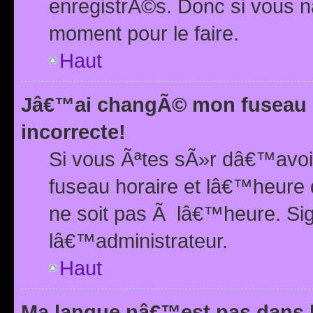
enregistrÃ©s. Donc si vous n
moment pour le faire.
Haut
Jâ€™ai changÃ© mon fuseau h
incorrecte!
Si vous Ãªtes sÃ»r dâ€™avo
fuseau horaire et lâ€™heure 
ne soit pas Ã lâ€™heure. Si
lâ€™administrateur.
Haut
Ma langue nâ€™est pas dans la