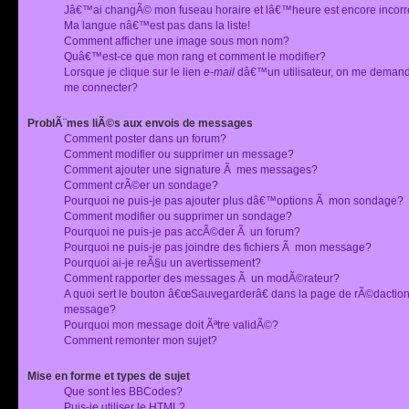
Jâ€™ai changÃ© mon fuseau horaire et lâ€™heure est encore incorr
Ma langue nâ€™est pas dans la liste!
Comment afficher une image sous mon nom?
Quâ€™est-ce que mon rang et comment le modifier?
Lorsque je clique sur le lien
e-mail
dâ€™un utilisateur, on me deman
me connecter?
ProblÃ¨mes liÃ©s aux envois de messages
Comment poster dans un forum?
Comment modifier ou supprimer un message?
Comment ajouter une signature Ã mes messages?
Comment crÃ©er un sondage?
Pourquoi ne puis-je pas ajouter plus dâ€™options Ã mon sondage?
Comment modifier ou supprimer un sondage?
Pourquoi ne puis-je pas accÃ©der Ã un forum?
Pourquoi ne puis-je pas joindre des fichiers Ã mon message?
Pourquoi ai-je reÃ§u un avertissement?
Comment rapporter des messages Ã un modÃ©rateur?
A quoi sert le bouton â€œSauvegarderâ€ dans la page de rÃ©dactio
message?
Pourquoi mon message doit Ãªtre validÃ©?
Comment remonter mon sujet?
Mise en forme et types de sujet
Que sont les BBCodes?
Puis-je utiliser le HTML?