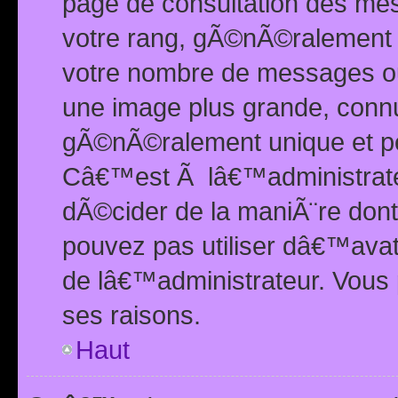
page de consultation des me
votre rang, gÃ©nÃ©ralement d
votre nombre de messages ou 
une image plus grande, conn
gÃ©nÃ©ralement unique et per
Câ€™est Ã lâ€™administrateu
dÃ©cider de la maniÃ¨re dont 
pouvez pas utiliser dâ€™ava
de lâ€™administrateur. Vous 
ses raisons.
Haut