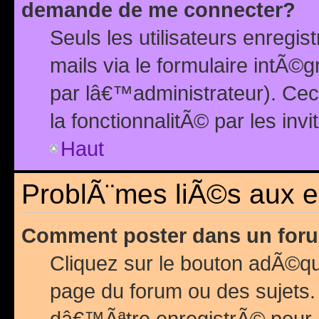
demande de me connecter?
Seuls les utilisateurs enreg
mails via le formulaire intÃ©
par lâ€™administrateur). Ce
la fonctionnalitÃ© par les inv
Haut
ProblÃ¨mes liÃ©s aux 
Comment poster dans un for
Cliquez sur le bouton adÃ©q
page du forum ou des sujets.
dâ€™Ãªtre enregistrÃ© pour 