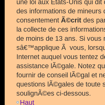
une loi aux Etats-Unis qui dit 
des informations de mineurs 
consentement
Ã©crit
des par
la collecte de ces informatio
de moins de 13 ans. Si vous
sâ€™applique Ã vous, lorsque
Internet auquel vous tentez 
assistance lÃ©gale. Notez q
fournir de conseil lÃ©gal et 
questions lÃ©gales de toute 
soulignÃ©es ci-dessous.
Haut