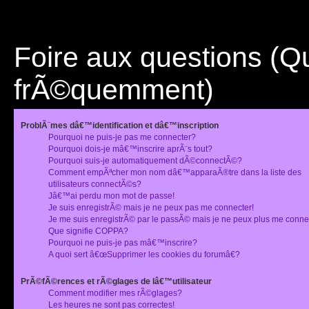
Foire aux questions (
frÃ©quemment)
ProblÃ¨mes dâ€™identification et dâ€™inscription
Pourquoi ne puis-je pas me connecter?
Pourquoi dois-je mâ€™inscrire aprÃ¨s tout?
Pourquoi suis-je automatiquement dÃ©connectÃ©?
Comment empÃªcher mon nom dâ€™apparaÃ®tre dans la liste des
utilisateurs connectÃ©s?
Jâ€™ai perdu mon mot de passe!
Je suis enregistrÃ© mais je ne peux pas me connecter!
Je me suis enregistrÃ© par le passÃ© mais je ne peux plus me conne
Que signifie COPPA?
Pourquoi ne puis-je pas mâ€™inscrire?
A quoi sert â€œSupprimer les cookies du forumâ€?
PrÃ©fÃ©rences et rÃ©glages de lâ€™utilisateur
Comment modifier mes rÃ©glages?
Les heures ne sont pas correctes!