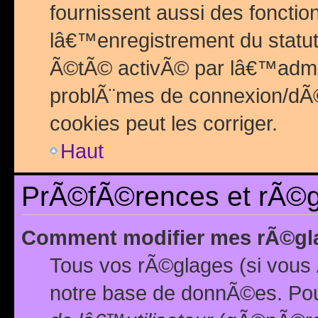
fournissent aussi des fonctio
lâ€™enregistrement du statut
Ã©tÃ© activÃ© par lâ€™admin
problÃ¨mes de connexion/dÃ©
cookies peut les corriger.
Haut
PrÃ©fÃ©rences et rÃ©gl
Comment modifier mes rÃ©gl
Tous vos rÃ©glages (si vous 
notre base de donnÃ©es. Pour 