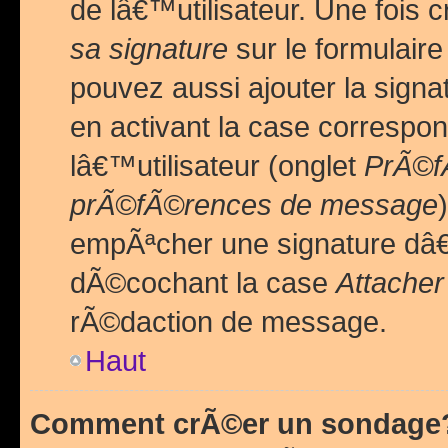
de lâ€™utilisateur. Une foi
sa signature
sur le formulair
pouvez aussi ajouter la sig
en activant la case correspo
lâ€™utilisateur (onglet
PrÃ©fÃ
prÃ©fÃ©rences de message
empÃªcher une signature dâ
dÃ©cochant la case
Attacher
rÃ©daction de message.
Haut
Comment crÃ©er un sondage