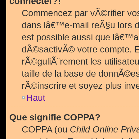
connecter?!
Commencez par vÃ©rifier vos
dans lâ€™e-mail reÃ§u lors de
est possible aussi que lâ€™a
dÃ©sactivÃ© votre compte. En 
rÃ©guliÃ¨rement les utilisate
taille de la base de donnÃ©es
rÃ©inscrire et soyez plus inve
Haut
Que signifie COPPA?
COPPA (ou
Child Online Priv