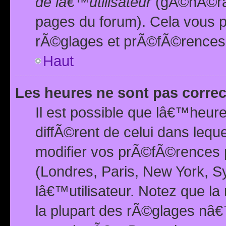
de lâ€™utilisateur
(gÃ©nÃ©ral
pages du forum). Cela vous p
rÃ©glages et prÃ©fÃ©rences
Haut
Les heures ne sont pas correc
Il est possible que lâ€™heure
diffÃ©rent de celui dans leq
modifier vos prÃ©fÃ©rences p
(Londres, Paris, New York, S
lâ€™utilisateur. Notez que la
la plupart des rÃ©glages nâ