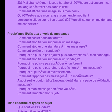
Jâ€™ai changÃ© mon fuseau horaire et lâ€™heure est encore incorr
Ma langue nâ€™est pas dans la liste!
Comment afficher une image sous mon nom?
Quâ€™est-ce que mon rang et comment le modifier?
Lorsque je clique sur le lien
e-mail
dâ€™un utilisateur, on me deman
me connecter?
ProblÃ¨mes liÃ©s aux envois de messages
Comment poster dans un forum?
Comment modifier ou supprimer un message?
Comment ajouter une signature Ã mes messages?
Comment crÃ©er un sondage?
Pourquoi ne puis-je pas ajouter plus dâ€™options Ã mon sondage?
Comment modifier ou supprimer un sondage?
Pourquoi ne puis-je pas accÃ©der Ã un forum?
Pourquoi ne puis-je pas joindre des fichiers Ã mon message?
Pourquoi ai-je reÃ§u un avertissement?
Comment rapporter des messages Ã un modÃ©rateur?
A quoi sert le bouton â€œSauvegarderâ€ dans la page de rÃ©dactio
message?
Pourquoi mon message doit Ãªtre validÃ©?
Comment remonter mon sujet?
Mise en forme et types de sujet
Que sont les BBCodes?
Puis-je utiliser le HTML?