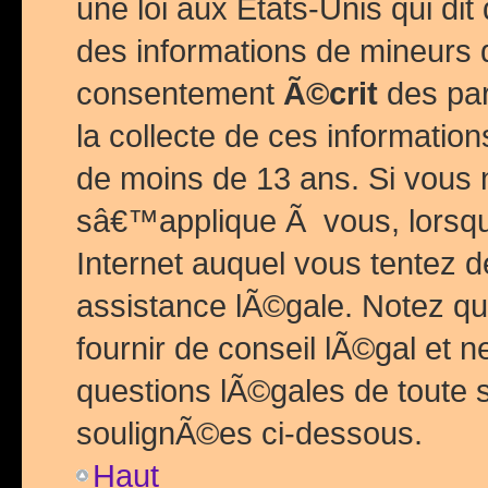
une loi aux Etats-Unis qui dit 
des informations de mineurs 
consentement
Ã©crit
des par
la collecte de ces informatio
de moins de 13 ans. Si vous
sâ€™applique Ã vous, lorsque
Internet auquel vous tentez 
assistance lÃ©gale. Notez q
fournir de conseil lÃ©gal et 
questions lÃ©gales de toute 
soulignÃ©es ci-dessous.
Haut