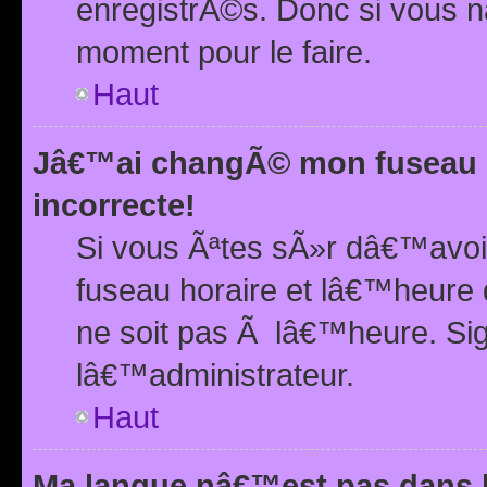
enregistrÃ©s. Donc si vous n
moment pour le faire.
Haut
Jâ€™ai changÃ© mon fuseau h
incorrecte!
Si vous Ãªtes sÃ»r dâ€™avo
fuseau horaire et lâ€™heure 
ne soit pas Ã lâ€™heure. Si
lâ€™administrateur.
Haut
Ma langue nâ€™est pas dans la