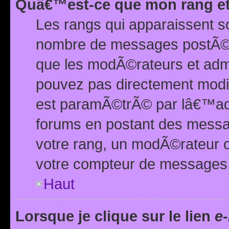
Quâ€™est-ce que mon rang et
Les rangs qui apparaissent s
nombre de messages postÃ©s ou
que les modÃ©rateurs et adm
pouvez pas directement modif
est paramÃ©trÃ© par lâ€™adm
forums en postant des mess
votre rang, un modÃ©rateur o
votre compteur de messages
Haut
Lorsque je clique sur le lien
e-