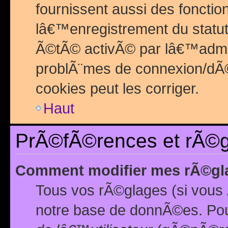
fournissent aussi des fonctio
lâ€™enregistrement du statut
Ã©tÃ© activÃ© par lâ€™admin
problÃ¨mes de connexion/dÃ©
cookies peut les corriger.
Haut
PrÃ©fÃ©rences et rÃ©gl
Comment modifier mes rÃ©gl
Tous vos rÃ©glages (si vous 
notre base de donnÃ©es. Pour 