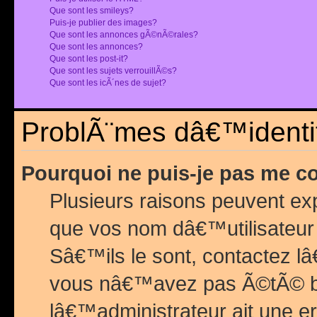
Que sont les smileys?
Puis-je publier des images?
Que sont les annonces gÃ©nÃ©rales?
Que sont les annonces?
Que sont les post-it?
Que sont les sujets verrouillÃ©s?
Que sont les icÃ´nes de sujet?
ProblÃ¨mes dâ€™identif
Pourquoi ne puis-je pas me c
Plusieurs raisons peuvent exp
que vos nom dâ€™utilisateur 
Sâ€™ils le sont, contactez l
vous nâ€™avez pas Ã©tÃ© ban
lâ€™administrateur ait une er