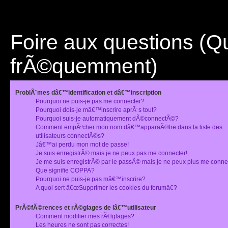
Foire aux questions (
frÃ©quemment)
ProblÃ¨mes dâ€™identification et dâ€™inscription
Pourquoi ne puis-je pas me connecter?
Pourquoi dois-je mâ€™inscrire aprÃ¨s tout?
Pourquoi suis-je automatiquement dÃ©connectÃ©?
Comment empÃªcher mon nom dâ€™apparaÃ®tre dans la liste des
utilisateurs connectÃ©s?
Jâ€™ai perdu mon mot de passe!
Je suis enregistrÃ© mais je ne peux pas me connecter!
Je me suis enregistrÃ© par le passÃ© mais je ne peux plus me conne
Que signifie COPPA?
Pourquoi ne puis-je pas mâ€™inscrire?
A quoi sert â€œSupprimer les cookies du forumâ€?
PrÃ©fÃ©rences et rÃ©glages de lâ€™utilisateur
Comment modifier mes rÃ©glages?
Les heures ne sont pas correctes!