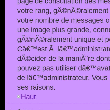
page de consultation des me
votre rang, gÃ©nÃ©ralement d
votre nombre de messages ou 
une image plus grande, conn
gÃ©nÃ©ralement unique et per
Câ€™est Ã lâ€™administrateu
dÃ©cider de la maniÃ¨re dont 
pouvez pas utiliser dâ€™ava
de lâ€™administrateur. Vous 
ses raisons.
Haut