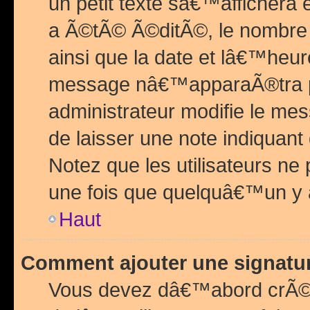
un petit texte sâ€™affichera
a Ã©tÃ© Ã©ditÃ©, le nombre 
ainsi que la date et lâ€™heur
message nâ€™apparaÃ®tra p
administrateur modifie le mes
de laisser une note indiquan
Notez que les utilisateurs n
une fois que quelquâ€™un y
Haut
Comment ajouter une signat
Vous devez dâ€™abord crÃ©e