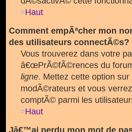
dÃ©sactivÃ© cette fonctionna
Haut
Comment empÃªcher mon nom 
des utilisateurs connectÃ©s?
Vous trouverez dans votre pa
â€œPrÃ©fÃ©rences du forum
ligne
. Mettez cette option sur
modÃ©rateurs et vous verrez 
comptÃ© parmi les utilisateurs
Haut
Jâ€™ai perdu mon mot de pas