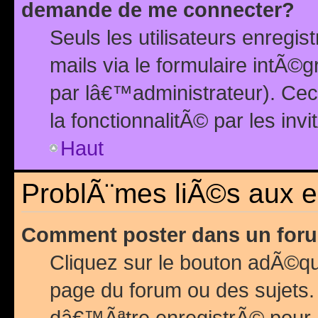
demande de me connecter?
Seuls les utilisateurs enreg
mails via le formulaire intÃ©
par lâ€™administrateur). Ce
la fonctionnalitÃ© par les inv
Haut
ProblÃ¨mes liÃ©s aux 
Comment poster dans un for
Cliquez sur le bouton adÃ©q
page du forum ou des sujets.
dâ€™Ãªtre enregistrÃ© pour 