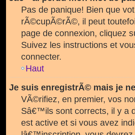
Pas de panique! Bien que vot
rÃ©cupÃ©rÃ©, il peut toutefois
page de connexion, cliquez 
Suivez les instructions et v
connecter.
Haut
Je suis enregistrÃ© mais je n
VÃ©rifiez, en premier, vos n
Sâ€™ils sont corrects, il y a
est active et si vous avez in
lâ€™inscription, vous devrez 