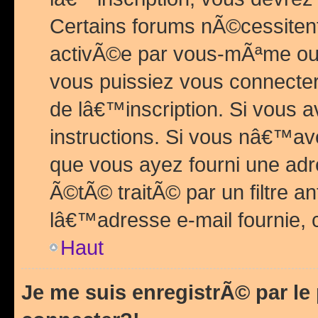
Certains forums nÃ©cessitent 
activÃ©e par vous-mÃªme ou 
vous puissiez vous connecter.
de lâ€™inscription. Si vous a
instructions. Si vous nâ€™av
que vous ayez fourni une adr
Ã©tÃ© traitÃ© par un filtre a
lâ€™adresse e-mail fournie, 
Haut
Je me suis enregistrÃ© par l