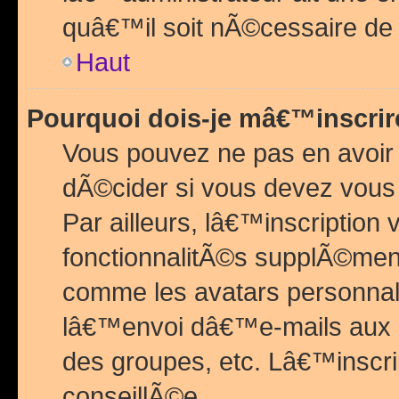
quâ€™il soit nÃ©cessaire de l
Haut
Pourquoi dois-je mâ€™inscrir
Vous pouvez ne pas en avoir
dÃ©cider si vous devez vous 
Par ailleurs, lâ€™inscriptio
fonctionnalitÃ©s supplÃ©ment
comme les avatars personnal
lâ€™envoi dâ€™e-mails aux
des groupes, etc. Lâ€™inscrip
conseillÃ©e.