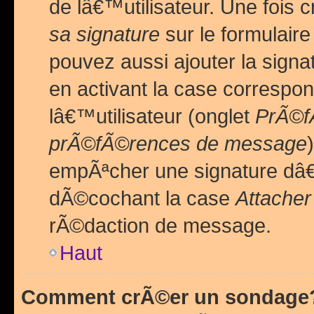
de lâ€™utilisateur. Une foi
sa signature
sur le formulair
pouvez aussi ajouter la sig
en activant la case correspo
lâ€™utilisateur (onglet
PrÃ©fÃ
prÃ©fÃ©rences de message
empÃªcher une signature dâ
dÃ©cochant la case
Attacher
rÃ©daction de message.
Haut
Comment crÃ©er un sondage