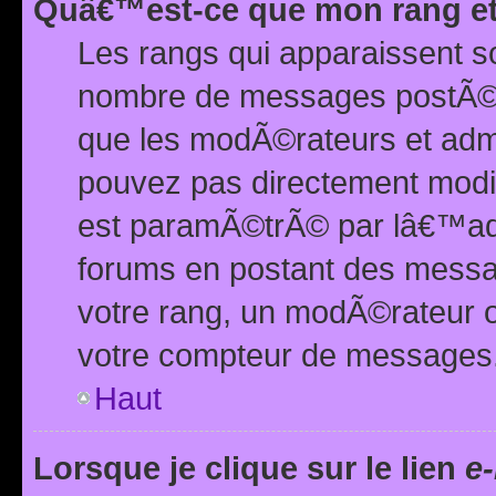
Quâ€™est-ce que mon rang et
Les rangs qui apparaissent s
nombre de messages postÃ©s ou
que les modÃ©rateurs et adm
pouvez pas directement modif
est paramÃ©trÃ© par lâ€™adm
forums en postant des mess
votre rang, un modÃ©rateur o
votre compteur de messages
Haut
Lorsque je clique sur le lien
e-