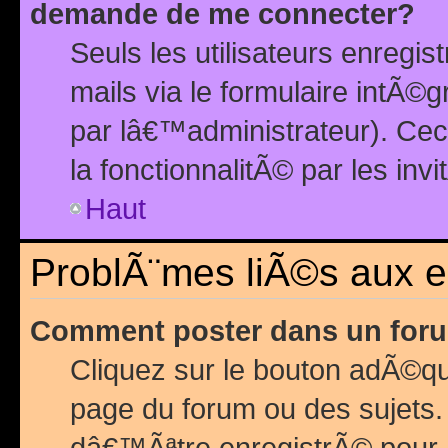
demande de me connecter?
Seuls les utilisateurs enreg
mails via le formulaire intÃ©
par lâ€™administrateur). Ce
la fonctionnalitÃ© par les inv
Haut
ProblÃ¨mes liÃ©s aux 
Comment poster dans un for
Cliquez sur le bouton adÃ©q
page du forum ou des sujets.
dâ€™Ãªtre enregistrÃ© pour 