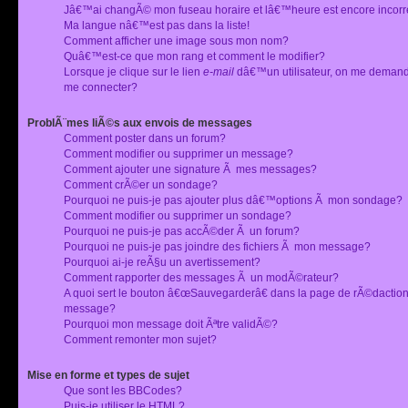
Jâ€™ai changÃ© mon fuseau horaire et lâ€™heure est encore incorr
Ma langue nâ€™est pas dans la liste!
Comment afficher une image sous mon nom?
Quâ€™est-ce que mon rang et comment le modifier?
Lorsque je clique sur le lien
e-mail
dâ€™un utilisateur, on me deman
me connecter?
ProblÃ¨mes liÃ©s aux envois de messages
Comment poster dans un forum?
Comment modifier ou supprimer un message?
Comment ajouter une signature Ã mes messages?
Comment crÃ©er un sondage?
Pourquoi ne puis-je pas ajouter plus dâ€™options Ã mon sondage?
Comment modifier ou supprimer un sondage?
Pourquoi ne puis-je pas accÃ©der Ã un forum?
Pourquoi ne puis-je pas joindre des fichiers Ã mon message?
Pourquoi ai-je reÃ§u un avertissement?
Comment rapporter des messages Ã un modÃ©rateur?
A quoi sert le bouton â€œSauvegarderâ€ dans la page de rÃ©dactio
message?
Pourquoi mon message doit Ãªtre validÃ©?
Comment remonter mon sujet?
Mise en forme et types de sujet
Que sont les BBCodes?
Puis-je utiliser le HTML?