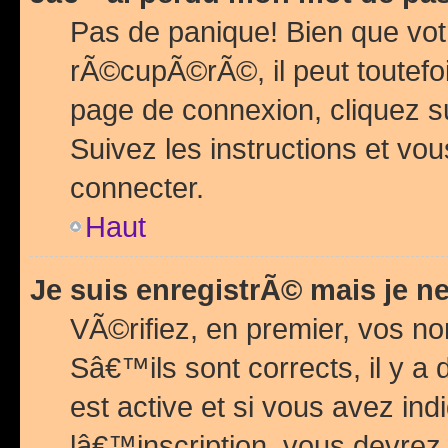
Pas de panique! Bien que vot
rÃ©cupÃ©rÃ©, il peut toutefois
page de connexion, cliquez 
Suivez les instructions et v
connecter.
Haut
Je suis enregistrÃ© mais je n
VÃ©rifiez, en premier, vos n
Sâ€™ils sont corrects, il y a
est active et si vous avez in
lâ€™inscription, vous devrez 