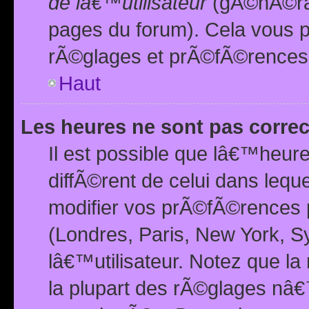
de lâ€™utilisateur
(gÃ©nÃ©ral
pages du forum). Cela vous p
rÃ©glages et prÃ©fÃ©rences
Haut
Les heures ne sont pas correc
Il est possible que lâ€™heure
diffÃ©rent de celui dans leq
modifier vos prÃ©fÃ©rences p
(Londres, Paris, New York, S
lâ€™utilisateur. Notez que la
la plupart des rÃ©glages nâ