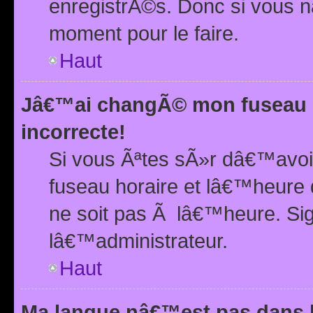
enregistrÃ©s. Donc si vous n
moment pour le faire.
Haut
Jâ€™ai changÃ© mon fuseau h
incorrecte!
Si vous Ãªtes sÃ»r dâ€™avo
fuseau horaire et lâ€™heure 
ne soit pas Ã lâ€™heure. Si
lâ€™administrateur.
Haut
Ma langue nâ€™est pas dans la