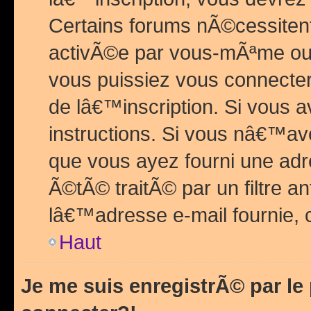
Certains forums nÃ©cessitent 
activÃ©e par vous-mÃªme ou 
vous puissiez vous connecter.
de lâ€™inscription. Si vous a
instructions. Si vous nâ€™av
que vous ayez fourni une adr
Ã©tÃ© traitÃ© par un filtre a
lâ€™adresse e-mail fournie, 
Haut
Je me suis enregistrÃ© par l