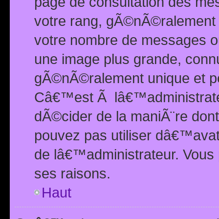
page de consultation des me
votre rang, gÃ©nÃ©ralement d
votre nombre de messages ou 
une image plus grande, conn
gÃ©nÃ©ralement unique et per
Câ€™est Ã lâ€™administrateu
dÃ©cider de la maniÃ¨re dont 
pouvez pas utiliser dâ€™ava
de lâ€™administrateur. Vous 
ses raisons.
Haut