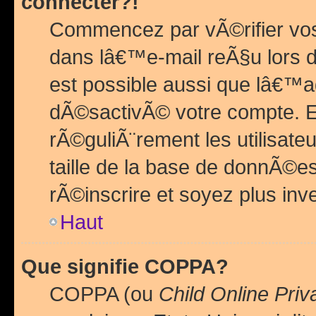
connecter?!
Commencez par vÃ©rifier vos
dans lâ€™e-mail reÃ§u lors de
est possible aussi que lâ€™a
dÃ©sactivÃ© votre compte. En 
rÃ©guliÃ¨rement les utilisate
taille de la base de donnÃ©es
rÃ©inscrire et soyez plus inve
Haut
Que signifie COPPA?
COPPA (ou
Child Online Priv