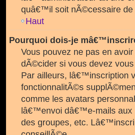
quâ€™il soit nÃ©cessaire de l
Haut
Pourquoi dois-je mâ€™inscrir
Vous pouvez ne pas en avoir
dÃ©cider si vous devez vous 
Par ailleurs, lâ€™inscriptio
fonctionnalitÃ©s supplÃ©ment
comme les avatars personnal
lâ€™envoi dâ€™e-mails aux
des groupes, etc. Lâ€™inscrip
conseillÃ©e.