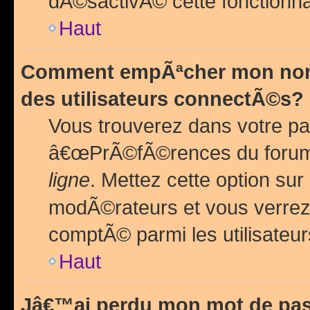
dÃ©sactivÃ© cette fonctionna
Haut
Comment empÃªcher mon nom 
des utilisateurs connectÃ©s?
Vous trouverez dans votre pa
â€œPrÃ©fÃ©rences du forum
ligne
. Mettez cette option sur
modÃ©rateurs et vous verrez 
comptÃ© parmi les utilisateurs
Haut
Jâ€™ai perdu mon mot de pas