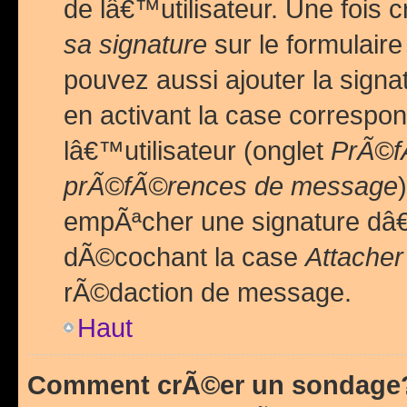
de lâ€™utilisateur. Une foi
sa signature
sur le formulair
pouvez aussi ajouter la sig
en activant la case correspo
lâ€™utilisateur (onglet
PrÃ©fÃ
prÃ©fÃ©rences de message
empÃªcher une signature dâ
dÃ©cochant la case
Attacher
rÃ©daction de message.
Haut
Comment crÃ©er un sondage