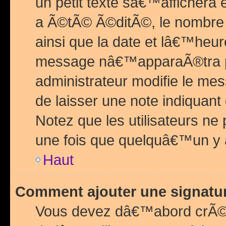
un petit texte sâ€™affichera
a Ã©tÃ© Ã©ditÃ©, le nombre 
ainsi que la date et lâ€™heur
message nâ€™apparaÃ®tra p
administrateur modifie le mes
de laisser une note indiquan
Notez que les utilisateurs n
une fois que quelquâ€™un y
Haut
Comment ajouter une signat
Vous devez dâ€™abord crÃ©e