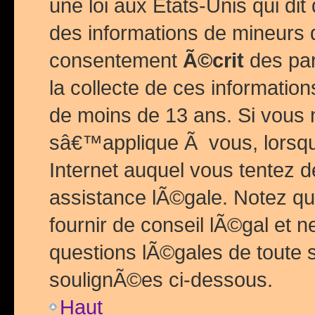
une loi aux Etats-Unis qui dit 
des informations de mineurs 
consentement
Ã©crit
des par
la collecte de ces informatio
de moins de 13 ans. Si vous
sâ€™applique Ã vous, lorsque
Internet auquel vous tentez 
assistance lÃ©gale. Notez q
fournir de conseil lÃ©gal et 
questions lÃ©gales de toute 
soulignÃ©es ci-dessous.
Haut