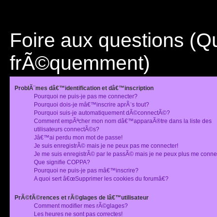
Foire aux questions (
frÃ©quemment)
ProblÃ¨mes dâ€™identification et dâ€™inscription
Pourquoi ne puis-je pas me connecter?
Pourquoi dois-je mâ€™inscrire aprÃ¨s tout?
Pourquoi suis-je automatiquement dÃ©connectÃ©?
Comment empÃªcher mon nom dâ€™apparaÃ®tre dans la liste des
utilisateurs connectÃ©s?
Jâ€™ai perdu mon mot de passe!
Je suis enregistrÃ© mais je ne peux pas me connecter!
Je me suis enregistrÃ© par le passÃ© mais je ne peux plus me conne
Que signifie COPPA?
Pourquoi ne puis-je pas mâ€™inscrire?
A quoi sert â€œSupprimer les cookies du forumâ€?
PrÃ©fÃ©rences et rÃ©glages de lâ€™utilisateur
Comment modifier mes rÃ©glages?
Les heures ne sont pas correctes!