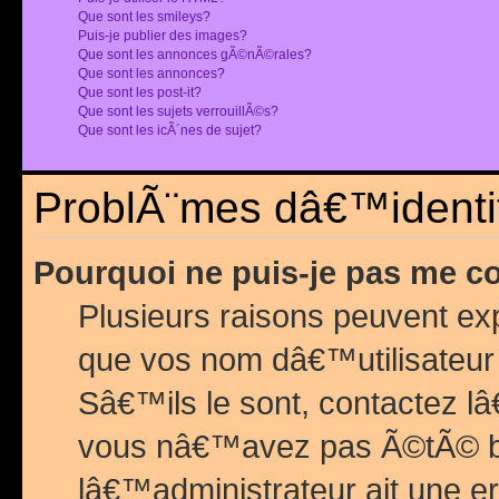
Que sont les smileys?
Puis-je publier des images?
Que sont les annonces gÃ©nÃ©rales?
Que sont les annonces?
Que sont les post-it?
Que sont les sujets verrouillÃ©s?
Que sont les icÃ´nes de sujet?
ProblÃ¨mes dâ€™identif
Pourquoi ne puis-je pas me c
Plusieurs raisons peuvent exp
que vos nom dâ€™utilisateur 
Sâ€™ils le sont, contactez l
vous nâ€™avez pas Ã©tÃ© ban
lâ€™administrateur ait une er