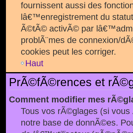
fournissent aussi des fonctio
lâ€™enregistrement du statut
Ã©tÃ© activÃ© par lâ€™admin
problÃ¨mes de connexion/dÃ©
cookies peut les corriger.
Haut
PrÃ©fÃ©rences et rÃ©gl
Comment modifier mes rÃ©gl
Tous vos rÃ©glages (si vous 
notre base de donnÃ©es. Pour 